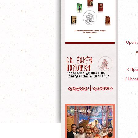
Open p
< Пре
[ Наза