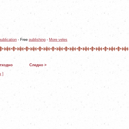
ublication
- Free
publishing
-
More veles
тходно
Следно >
д ]