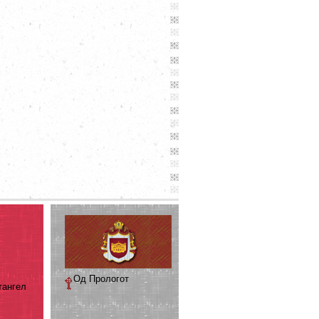
Од Прологот
тангел