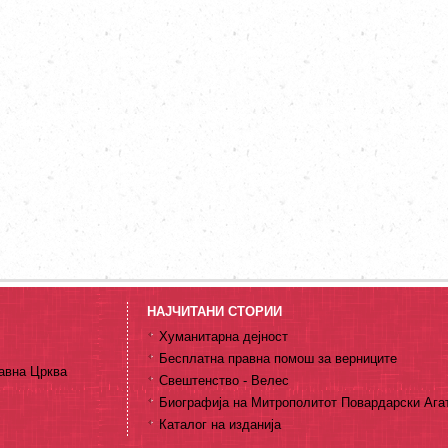
НАЈЧИТАНИ СТОРИИ
Хуманитарна дејност
Бесплатна правна помош за верниците
авна Црква
Свештенство - Велес
Биографија на Митрополитот Повардарски Ага
Каталог на изданија