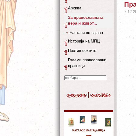
Пра
Архива
7.12.2
За православната
вера и живот...
Настани во најава
Историја на МПЦ
Против сектите
Големи православни
празници