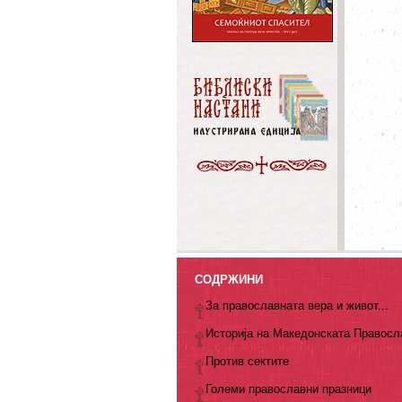
СОДРЖИНИ
За православната вера и живот...
Историја на Македонската Правосл
Против сектите
Големи православни празници