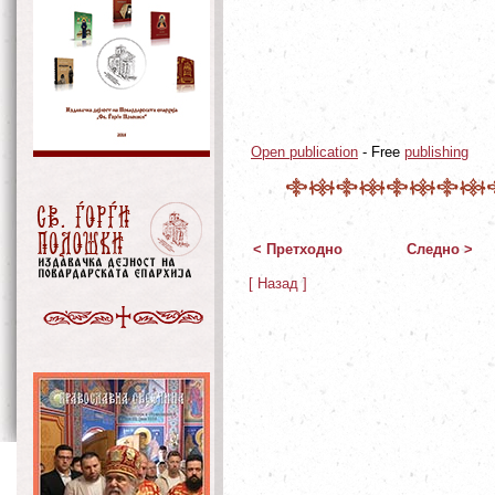
Open publication
- Free
publishing
< Претходно
Следно >
[ Назад ]