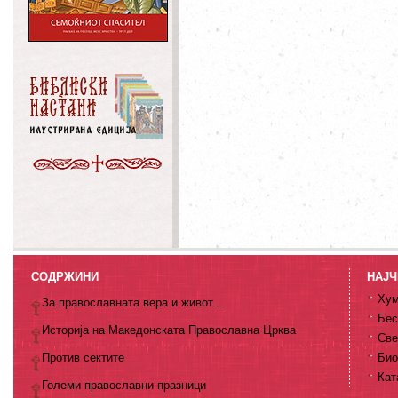
СОДРЖИНИ
НАЈЧ
Хум
За православната вера и живот...
Бес
Историја на Македонската Православна Црква
Све
Против сектите
Био
Кат
Големи православни празници