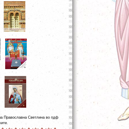
 на Православна Светлина во пдф
ките.