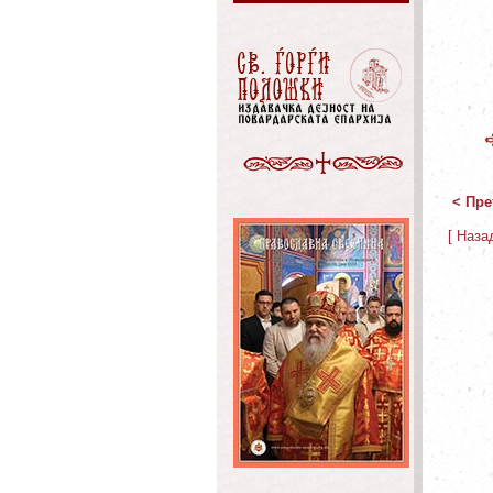
< Пре
[ Наза