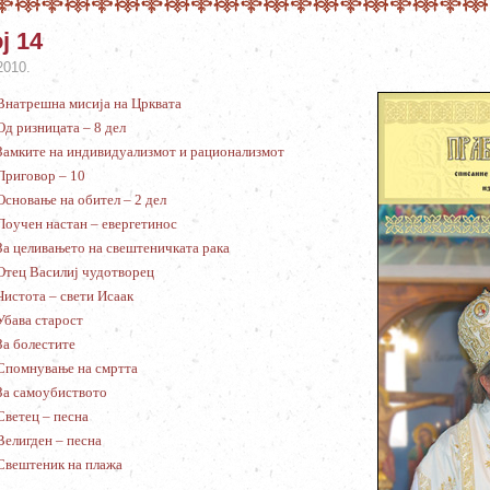
ј 14
2010.
Внатрешна мисија на Црквата
Од ризницата – 8 дел
Замките на индивидуализмот и рационализмот
Приговор – 10
Основање на обител – 2 дел
Поучен настан – евергетинос
За целивањето на свештеничката рака
Отец Василиј чудотворец
Чистота – свети Исаак
Убава старост
За болестите
Спомнување на смртта
За самоубиството
Светец – песна
Велигден – песна
Свештеник на плажа