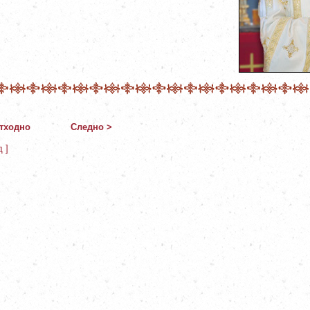
тходно
Следно >
д ]