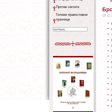
Против сектите
Бро
Големи православни
19.11.
празници