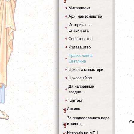
Митрополит
Арх. намесништва
Историјат на
Епархијата
Свештенство
Издаваштво
Православна
Светлина
Цркви и манастири
Црковен Хор
Да направиме
заедно...
Контакт
Архива
За православната вера
Си
и живот...
Историја на МПЦ