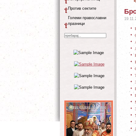
Против сектите
Бро
Големи православни
19.11.
празници