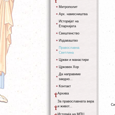
Митрополит
Арх. намесништва
Историјат на
Епархијата
Свештенство
Издаваштво
Православна
Светлина
Цркви и манастири
Црковен Хор
Да направиме
заедно...
Контакт
Архива
За православната вера
Си
и живот...
Историја на МПЦ