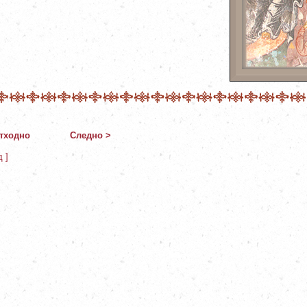
тходно
Следно >
д ]