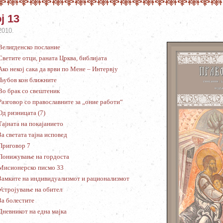
ј 13
2010.
Велигденско послание
Светите отци, раната Црква, библијата
Ако некој сака да врви по Мене – Интервју
Љубов кон ближните
Во брак со свештеник
Разговор со православните за „оние работи“
Од ризницата (7)
Тајната на покајанието
За светата тајна исповед
Приговор 7
Понижување на гордоста
Мисионерско писмо 33
Замките на индивидуализмот и рационализмот
Устројување на обител
За болестите
Дневникот на една мајка