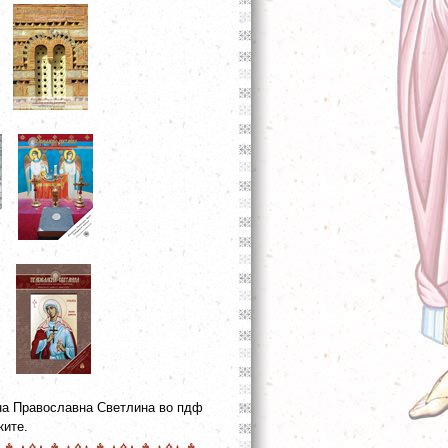
 на Православна Светлина во пдф
ките.