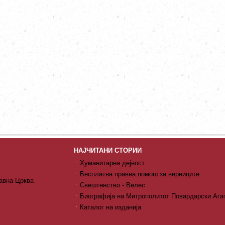
НАЈЧИТАНИ СТОРИИ
Хуманитарна дејност
Бесплатна правна помош за верниците
авна Црква
Свештенство - Велес
Биографија на Митрополитот Повардарски Ага
Каталог на изданија