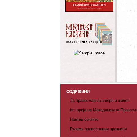
СОДРЖИНИ
За православната вера и живот...
Историја на Македонската Правосл
Против сектите
Големи православни празници