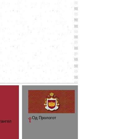
Од Прологот
тангел