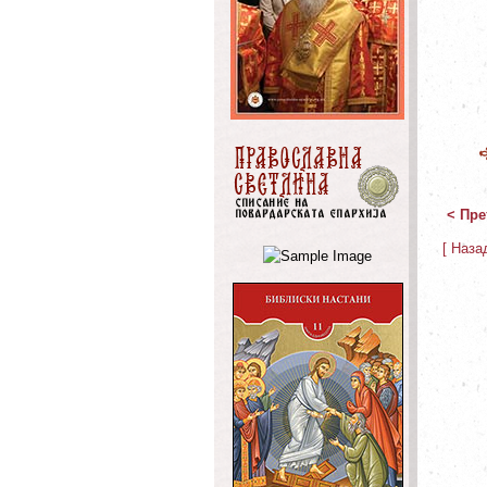
< Пре
[ Наза