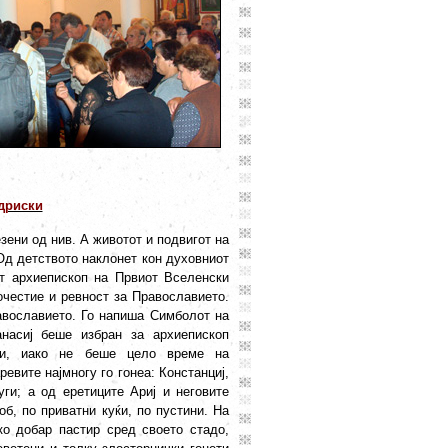
дриски
ни од нив. А животот и подвигот на
 Од детството наклонет кон духовниот
от архиепископ на Првиот Вселенски
очестие и ревност за Православието.
авославието. Го напиша Симболот на
насиј беше избран за архиепископ
ини, иако не беше цело време на
евите најмногу го гонеа: Констанциј,
ги; а од еретиците Ариј и неговите
б, по приватни куќи, по пустини. На
о добар пастир сред своето стадо,