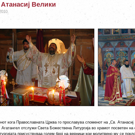
 Атанасиј Велики
2010.
нот кога Православната Црква го прославува споменот на „Св. Атанасиј
г. Агатангел отслужи Света Божествена Литургија во храмот посветен на 
тургијата присуствуваа голем број на верници кои молитвено му се покл