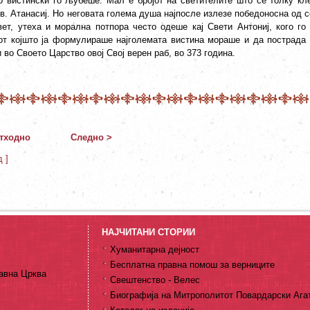
о вистински го љубеше. Мал е бројот на светителите што се толку кле
в. Атанасиј. Но неговата голема душа најпосле излезе победоносна од с
вет, утеха и морална потпора често одеше кај Свети Антониј, кого го
от којшто ја формулираше најголемата вистина мораше и да пострада з
 во Своето Царство овој Свој верен раб, во 373 година.
тходно
Следно >
д ]
НАЈЧИТАНИ СТОРИИ
Хуманитарна дејност
Бесплатна правна помош за верниците
авна Црква
Свештенство - Велес
Биографија на Митрополитот Повардарски Ага