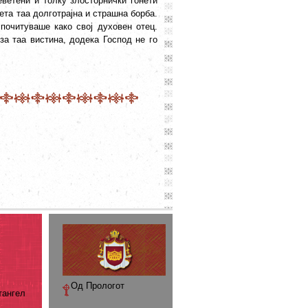
ветени и толку злосторнички гонети
ета таа долготрајна и страшна борба.
 почитуваше како свој духовен отец.
а таа вистина, додека Господ не го
Од Прологот
тангел