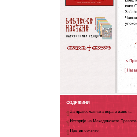
коешт
како С
За со
Човек
упокои
< Пре
[ Наза
СОДРЖИНИ
За православната вера и живот...
Историја на Македонската Правосл
Против сектите