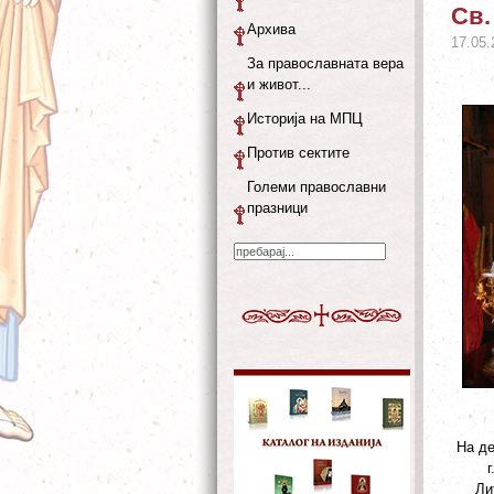
Св.
Архива
17.05.
За православната вера
и живот...
Историја на МПЦ
Против сектите
Големи православни
празници
На де
Ли