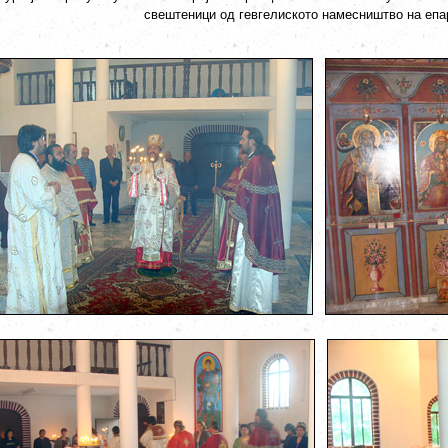
свештеници од гевгелиското намесништво на епар