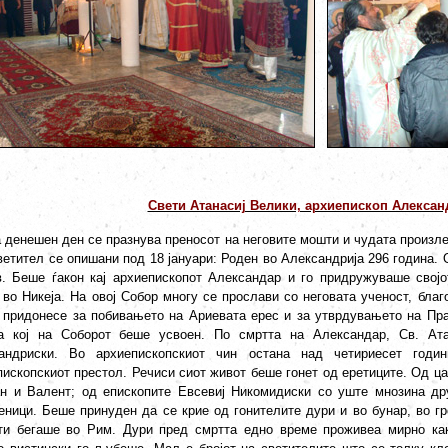
Свети Атанасиј Велики, архиепископ Алексан
нешен ден се празнува преносот на неговите мошти и чудата произлезе
светител се опишани под 18 јануари: Роден во Александрија 296 година.
в. Беше ѓакон кај архиепископот Александар и го придружуваше свој
 во Никеја. На овој Собор многу се прослави со неговата ученост, благ
 придонесе за побивањето на Ариевата ерес и за утврдувањето на Пр
а кој на Соборот беше усвоен. По смртта на Александар, Св. Ата
андриски. Во архиепископскиот чин остана над четириесет год
ископскиот престол. Речиси сиот живот беше гонет од еретиците. Од цар
ан и Валент; од епископите Евсевиј Никомидиски со уште мнозина дру
еници. Беше принуден да се крие од гонителите дури и во бунар, во гро
ти бегаше во Рим. Дури пред смртта едно време проживеа мирно как