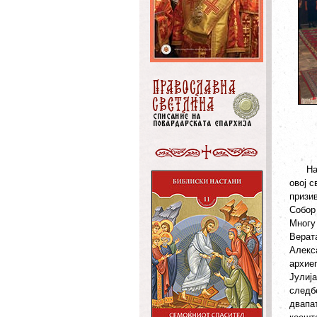
На де
овој 
призи
Собор
Многу
Верат
Алекс
архиеп
Јулиј
следб
двапа