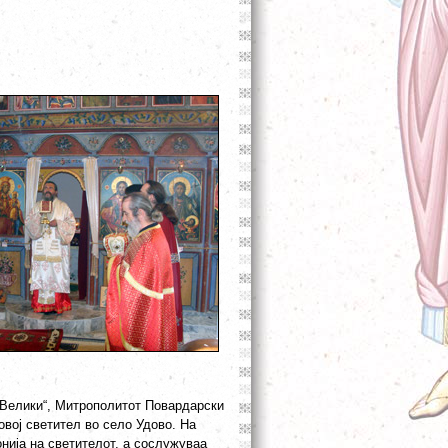
 Велики“, Митрополитот Повардарски
овој светител во село Удово. На
онија на светителот, а сослужуваа