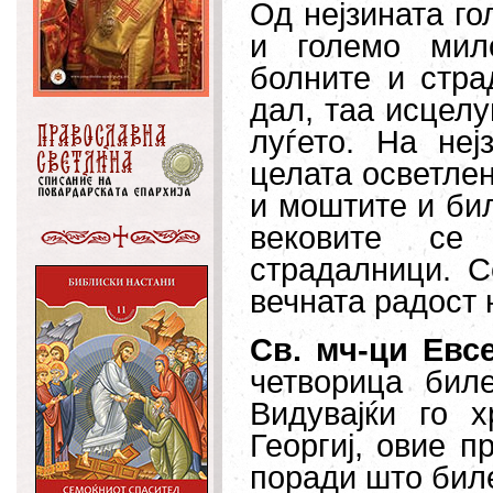
Од нејзината г
и големо мил
болните и стра
дал, таа исцелу
луѓето. На неј
целата осветлен
и моштите и бил
вековите се
страдалници. 
вечната радост 
Св. мч-ци Евсе
четворица биле
Видувајќи го 
Георгиј, овие п
поради што бил