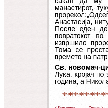
сакал да му 
манастирот, ту
прорекол:„Одс
Анастасија, нит
После еден де
повратокот во
извршило проро
Тома се преста
времето на патри
Св. новомач-ц
Лука, кројач по
година, а Никол
< Претходно
Следно >