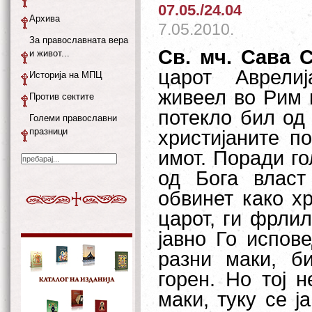
07.05./24.04
Архива
7.05.2010.
За православната вера
Св. мч. Сава 
и живот...
царот Аврели
Историја на МПЦ
живеел во Рим 
Против сектите
потекло бил од 
Големи православни
празници
христијаните п
имот. Поради го
од Бога власт
обвинет како хр
царот, ги фрлил
јавно Го испов
разни маки, б
горен. Но тој 
маки, туку се ј