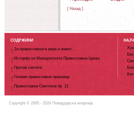
[ Назад ]
СОДРЖИНИ
НАЈЧ
Хум
За православната вера и живот...
Бес
Историја на Македонската Православна Црква
Све
Против сектите
Био
Кат
Големи православни празници
Православна Светлина бр. 21
Copyright © 2005 - 2026 Повардарска епархија.