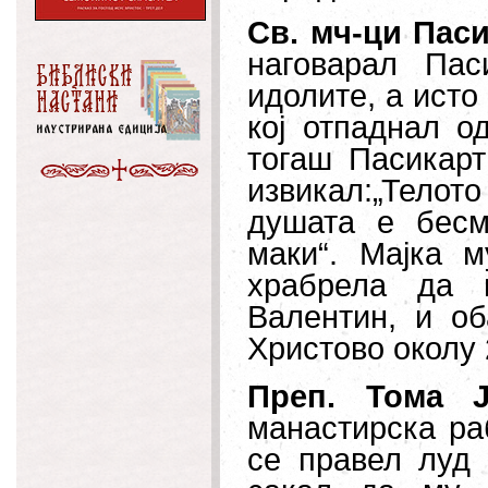
Св. мч-ци Пас
наговарал Па
идолите, а исто
кој отпаднал о
тогаш Пасикарт
извикал:„Телот
душата е бесм
маки“. Мајка м
храбрела да 
Валентин, и об
Христово околу 
Преп. Тома Ј
манастирска раб
се правел луд 