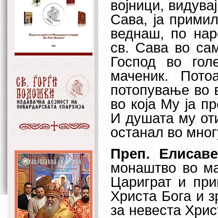
војници, видува
Сава, ја примил
веднаш, по нар
св. Сава во са
Господ во гол
маченик. Пот
потопување во 
во која Му ја п
И душата му от
останал во мног
Преп. Елисаве
монаштво во ма
Цариграт и при
Христа Бога и з
за невеста Христ