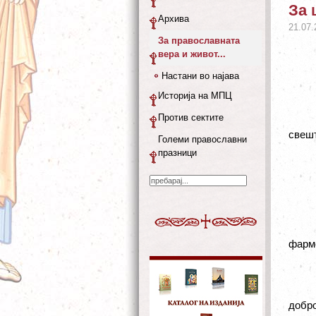
За 
Архива
21.07.
За православната
вера и живот...
Настани во најава
Историја на МПЦ
Против сектите
свешт
Големи православни
празници
фарме
добро