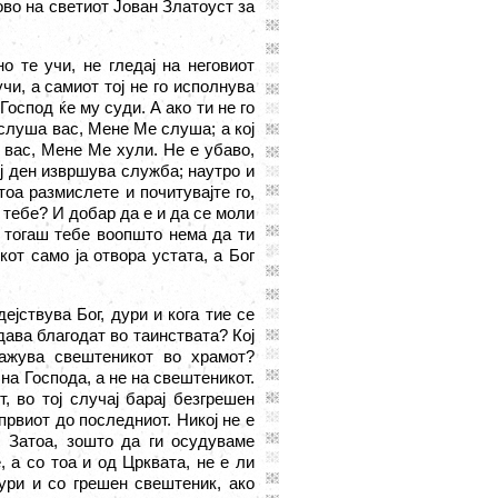
ово на светиот Јован Златоуст за
о те учи, не гледај на неговиот
чи, а самиот тој не го исполнува
 Господ ќе му суди. А ако ти не го
 слуша вас, Мене Ме слуша; а кој
и вас, Мене Ме хули. Не е убаво,
ој ден извршува служба; наутро и
тоа размислете и почитувајте го,
 тебе? И добар да е и да се моли
, тогаш тебе воопшто нема да ти
кот само ја отвора устата, а Бог
ејствува Бог, дури и кога тие се
дава благодат во таинствата? Кој
ажува свештеникот во храмот?
на Господа, а не на свештеникот.
, во тој случај барај безгрешен
првиот до последниот. Никој не е
. Затоа, зошто да ги осудуваме
 а со тоа и од Црквата, не е ли
ури и со грешен свештеник, ако