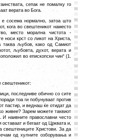
таинствата, сепак не помалку го
аат верата во Бога.
о е сосема нормално, затоа што
от, кога во свештеникот наместо
тво, место морална чистота -
те носи крст со ликот на Христа,
та таква љубов, како од Самиот
отот, љубовта, духот, верата и
коположил во епископски чин“ (1.
ме свештеникот
:
ници, последниве обично со сите
поради тоа ги побунуваат против
от пастир, и веднаш ќе отидат да
ако живее? Зарем можете таквиот
.. И наивните православни често
 оставаат и бегаат од Црквата и,
на свештениците Христови. За да
алечам од хулните озборувања и