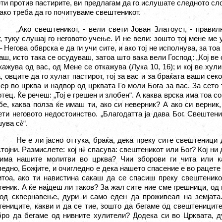
ти против пастирите, ви предлагам да го ислушате следното сл
како треба да го почитуваме свештеникот.
„
Ако свештеникот, - вели свети Јован Златоуст, - правилн
, туку слушај го неговото учење. И не вели
:
зошто тој мене ме у
– Негова обврска е да ги учи сите, и ако тој не исполнува, за тоа
ш, исто така се осудуваш, затоа што вака вели Господ
:
„Кој ве
кажува од вас, од Мене се откажува (Лука 10, 16); и кој ве хул
, овците да го хулат пастирот, тој за вас и за браќата ваши сек
ер во црква и надвор од црквата Го моли Бога за вас. За сето 
отец. Ќе речеш:
„
Тој е грешен и злобен
“.
А каква врска има тоа со
бе, каква полза ќе имаш ти, ако си неверник? А ако си верник
ти неговото недостоинство. „Благодатта ја дава Бог. Свештени
шува с
è
“.
Не е ли јасно оттука, браќа, дека преку сите свештеници д
тојни. Размислете
:
кој н
è
спасува: свештеникот или Бог? Кој ни 
рима нашите молитви во црква? Чии зборови ги чита или к
едно, Божјите, и очигледно е дека нашето спасение е во рацете 
тоа, ако ти навистина сакаш да се спасиш преку свештеникот
еник. А ќе најдеш ли таков? За жал сите ние сме грешници, од 
 од сквернавење, дури и само еден да проживеал на земјата
ениците, какви и да се тие, зошто да бегаме од свештениците,
ро да бегаме од нивните хулители? Додека си во Црквата, д