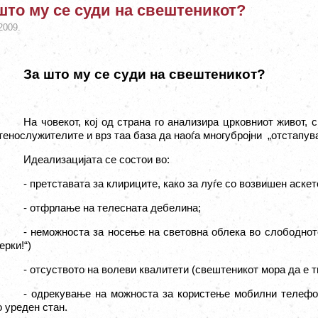
што му се суди на свештеникот?
2009.
За што му се суди на свештеникот?
На човекот, кој од страна го анализира црковниот живот, 
енослужителите и врз таа база да наоѓа многубројни
„отстапув
Идеализацијата се состои во
:
- претставата за клириците, како за луѓе со возвишен аскет
- отфрлање на телесната дебелина;
- неможноста за носење на световна облека во слободното 
рки!“)
- отсуството на волеви квалитети (свештеникот мора да е т
- одрекување на можноста за користење мобилни телефо
 уреден стан.