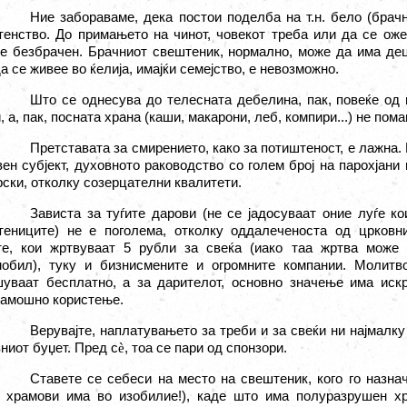
Ние забораваме, дека постои поделба на т.н. бело (брач
енство. До примањето на чинот, човекот треба или да се оже
е безбрачен. Брачниот свештеник, нормално, може да има дец
да се живее во ќелија, имајќи семејство, е невозможно.
Што се однесува до телесната дебелина, пак, повеќе од 
, а, пак, посната храна (каши, макарони, леб, компири...) не пом
Претставата за смирението, како за потиштеност, е лажна.
ен субјект, духовното раководство со голем број на парохјани
ски, отколку созерцателни квалитети.
Зависта за туѓите дарови (не се јадосуваат оние луѓе к
тениците) не е поголема, отколку оддалеченоста од црковн
те, кои жртвуваат 5 рубли за свеќа (иако таа жртва може
мобил), туку и бизнисмените и огромните компании. Молитв
уваат бесплатно, а за дарителот, основно значење има искр
тамошно користење.
Верувајте, наплатувањето за треби и за свеќи ни најмалку
ниот буџет. Пред с
è
, тоа се пари од спонзори.
Ставете се себеси на место на свештеник, кого го назна
и храмови има во изобилие!), каде што има полуразрушен хр