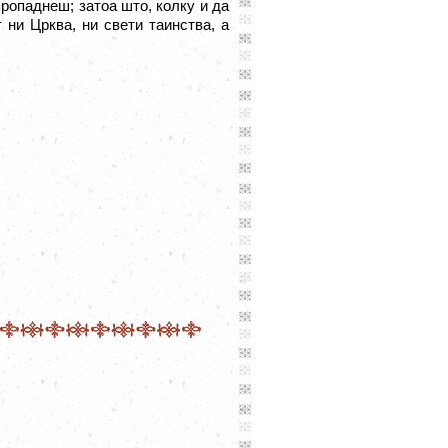
 пропаднеш
;
затоа што, колку и да
т ни Црква, ни свети таинства, а