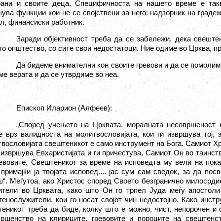
рани и своите деца. Специфичноста на нашето време е так
ува функции кои не се својствени за него
:
надзорник на градеж
л, финансиски работник.
Заради објективност треба да се забележи, дека свеште
о општество, со сите свои недостатоци. Ние одиме во Црква, п
Да бидеме внимателни кон своите гревови и да се помолиме 
ме верата и да се утврдиме во неа.
Епископ Иларион (Алфеев):
„
Според учењето на Црквата, моралната несовршеност 
е врз валидноста на молитвословијата, кои ги извршува тој,
вословијата свештеникот е само инструмент на Бога. Самиот Хр
 извршува Евхаристијата и ги причестува, Самиот Он во таинст
евовите. Свештеникот за време на исповедта му вели на пока
 примајќи ја твојата исповед.... јас сум сам сведок, за да по
ш“
. Меѓутоа, ако Христос според Своето безгранично милосрдие
ители во Црквата, како што Он го трпел Јуда меѓу апостоли
енослужители, кои го носат својот чин недостојно. Како инстр
еникот треба да биде, колку што е можно, чист, непорочен и
вршенство на клириците, гревовите и пороците на свештенс