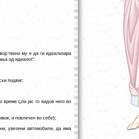
својствено му е да ги идеализира
ања од идеалот
“.
ски подвиг;
време („па јас го видов него во
ивок, и повлечен во себе);
ни, увезени автомобили, да има