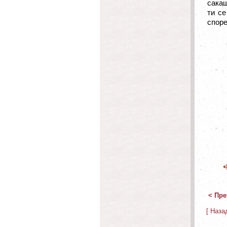
сакаш
ти се
споре
< Пре
[ Наза