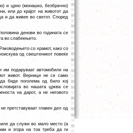
но) и црно (монашко, безбрачно)
ни, или до крајот на животот да
а и да живее во светот. Според
половина денови во годината се
ага во слабеењето.
 Раководењето со храмот, како со
 изискува од свештеникот повеќе
ои им подаруваат автомобили на
иот живот. Верници не се само
 да биде поголема од било кој
ословијата во нашата црква се
еноста на дарот, а не неговото
 не претставуваат главен дел од
чиле да служи во мало место (а
ам и згора на тоа треба да ги