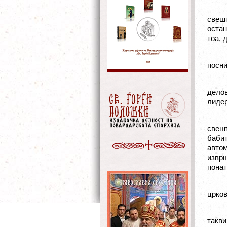
свешт
остан
тоа, 
посни
делов
лидер
свеш
баби
авто
изврш
пона
црков
такв