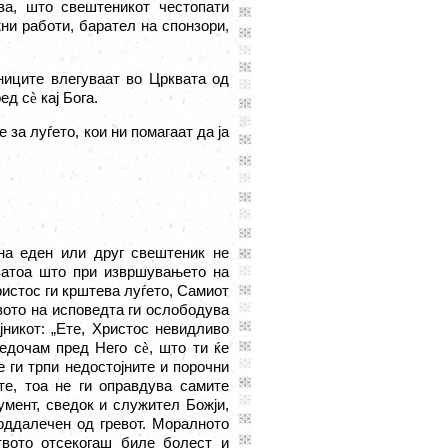
ва, што свештеникот честопати
ни работи, барател на спонзори,
ниците влегуваат во Црквата од
ред с
è
кај Бога.
за луѓето, кои ни помагаат да ја
на еден или друг свештеник не
 затоа што при извршувањето на
истос ги крштева луѓето, Самиот
вото на исповедта ги ослободува
јникот:
„
Ете, Христос невидливо
сведочам пред Него с
è
, што ти ќе
 ги трпи недостојните и порочни
те, тоа не ги оправдува самите
умент, сведок и служител Божји,
 оддалечен од гревот. Моралното
твото отсекогаш биле болест и