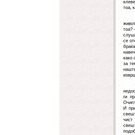
клеве
тоа, 
живот
тоа? 
слуша
се от
браќа
навеч
како 
за те
наште
извр
недос
ги п
Очигл
И при
свешт
чист
свешт
подоб