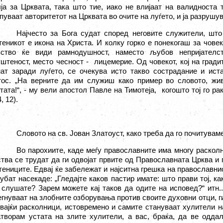
ја за Црквата, така што тие, иако не влијаат на валидноста 
пуваат авторитетот на Црквата во очите на луѓето, и ја разрушув
Најчесто за Бога судат според неговите служители, шт
еникот е икона на Христа. И колку горко е понекогаш за човек
вство ќе види рамнодушност, наместо љубов непријателс
штеност, место чесност -
лицемерие.
Од човекот, кој на гради
нат заради луѓето, се очекува исто такво сострадание и ис
тос.
„На верните да им служиш како
пример во словото, жив
тата!
“,
- му вели апостол Павле на Тимотеја,
когошто тој го ра
, 12).
Словото на св. Јован Златоуст, како треба да го почитува
Во парохиите, каде меѓу православните има многу раскол
тва се трудат да ги одвојат првите од Православната Црква и 
ениците. Едвај ќе забележат и најситна грешка на православни
убат насекаде
: „
Гледајте каков пастир имате: што прави тој, к
 слушате? Зарем можете кај таков да одите на исповед?
“
итн.
гнуваат на злобните озборувања против своите духовни отци, ги
вајќи расколници, истовремено и самите стануваат хулители 
атворам устата на злите хулители, а вас, браќа, да ве одд