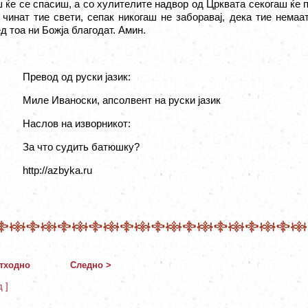
 ќе се спасиш, а со хулителите надвор од Црквата секогаш ќе
 чинат тие свети, сепак никогаш не заборавај, дека тие немаа
д тоа ни Божја благодат. Амин.
Превод
од руски јазик:
Миле Иваноски, апсолвент на руски јазик
Наслов на изворникот:
За что судить батюшку?
http://azbyka.ru
тходно
Следно >
д ]