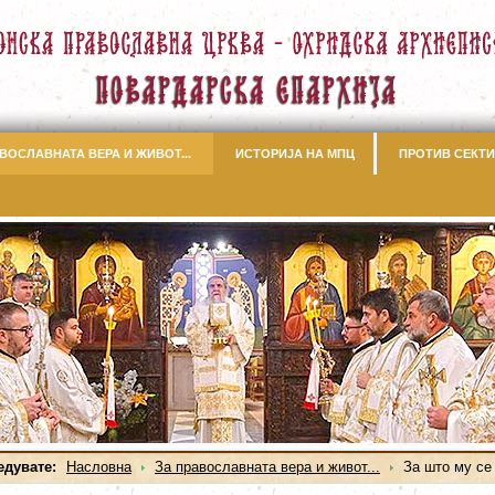
ВОСЛАВНАТА ВЕРА И ЖИВОТ...
ИСТОРИЈА НА МПЦ
ПРОТИВ СЕКТИ
едувате:
Насловна
За православната вера и живот...
За што му се