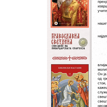
прех
изврш
учите
нашет
најде
влија
молит
Он ја
од гр
стои,
каже
служ
свешт
свешт
несо