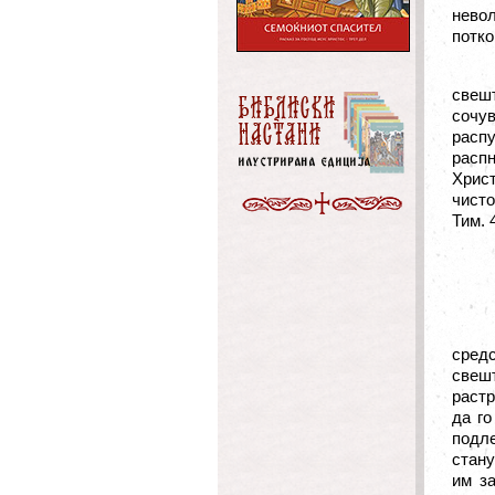
невол
потко
свешт
сочу
распу
расп
Хрис
чисто
Тим. 4
средс
свешт
растр
да го
подле
стану
им з