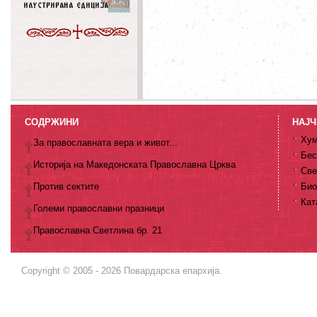
СОДРЖИНИ
НАЈЧ
Хум
За православната вера и живот...
Бес
Историја на Македонската Православна Црква
Све
Против сектите
Био
Кат
Големи православни празници
Православна Светлина бр. 21
Copyright © 2005 - 2026 Повардарска епархија.