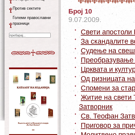
Против сектите
Број 10
Големи православни
9.07.2009.
празници
Свети апостоли 
За скандалите в
Судење на свеш
Преобразување 
Црквата и култу
Од ризницата на
Спомени за ста
Житие на свети
Затворник
Св. Теофан Зат
Приговор за пр
Молитвено прав