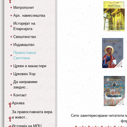
Митрополит
Арх. намесништва
Историјат на
Епархијата
Свештенство
Издаваштво
Православна
Светлина
Цркви и манастири
Црковен Хор
Да направиме
заедно...
Контакт
Архива
За православната вера
Сите заинтересирани читатели 
и живот...
фор
Историја на МПЦ