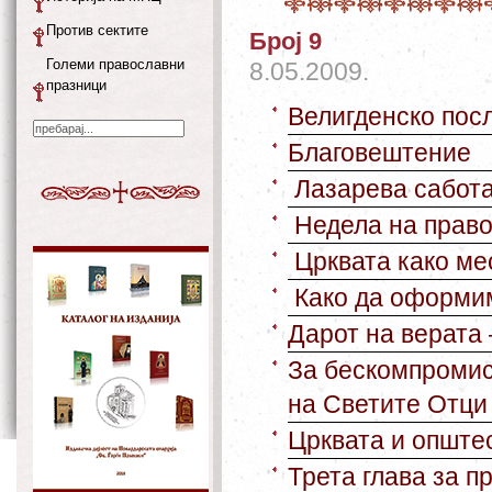
Против сектите
Број 9
Големи православни
8.05.2009.
празници
Велигденско пос
Благовештение
Лазарева сабот
Недела на прав
Црквата како ме
Како да оформи
Дарот на верата
За бескомпромис
на Светите Отци
Црквата и опште
Трета глава за 