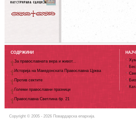
СОДРЖИНИ
НАЈЧ
Хум
За православната вера и живот...
Бес
Историја на Македонската Православна Црква
Све
Против сектите
Био
Кат
Големи православни празници
Православна Светлина бр. 21
Copyright © 2005 - 2026 Повардарска епархија.