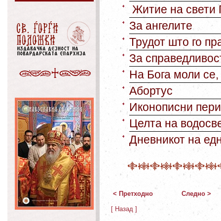
Житие на свети 
За ангелите
Трудот што го пр
За справедливос
На Бога моли се,
Абортус
Иконописни пери
Целта на водосв
Дневникот на едн
< Претходно
Следно >
[ Назад ]