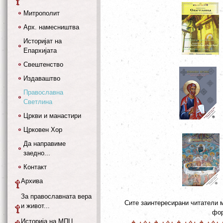
Митрополит
Арх. намесништва
Историјат на
Епархијата
Свештенство
Издаваштво
Православна
Светлина
Цркви и манастири
Црковен Хор
Да направиме
заедно...
Контакт
Архива
За православната вера
Сите заинтересирани читатели 
и живот...
фор
Историја на МПЦ