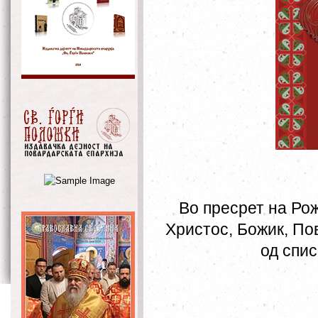
Во пресрет на Ро
Христос, Божик, По
од спи