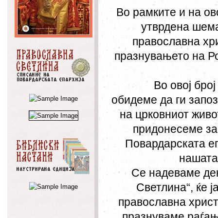
Во рамките и на ов
утврдена шема
православна хри
празнувањето на Р
Во овој број се
обидеме да ги запо
на црковниот живо
придонесеме за 
Повардарската еп
нашата
Се надеваме дека
Светлина“, ќе ј
православна христи
празнуваме раѓањ