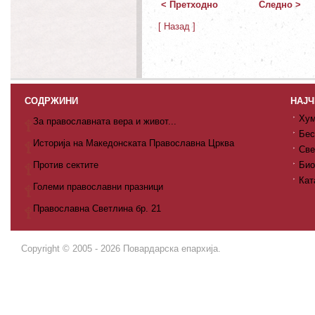
< Претходно
Следно >
[ Назад ]
СОДРЖИНИ
НАЈЧ
Хум
За православната вера и живот...
Бес
Историја на Македонската Православна Црква
Све
Против сектите
Био
Кат
Големи православни празници
Православна Светлина бр. 21
Copyright © 2005 - 2026 Повардарска епархија.