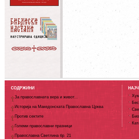
СОДРЖИНИ
НАЈЧ
Хум
За православната вера и живот...
Бес
Историја на Македонската Православна Црква
Све
Против сектите
Био
Кат
Големи православни празници
Православна Светлина бр. 21