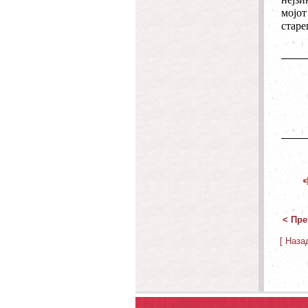
мојот
старе
< Пре
[ Наза