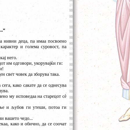
и
..“
аа нивни деца, па имаа посвоено
карактер и голема суровост, па
кај него.
цот им одговори, укорувајќи ги:
и!
ен свет човек да зборува така.
 сега, како сакате да се однесува
чува.
ено му исповедаа на старецот с
è
ање и љубов ги утеши, потоа ги
ни вашето чедо...
каа, како и обично, да се соочат