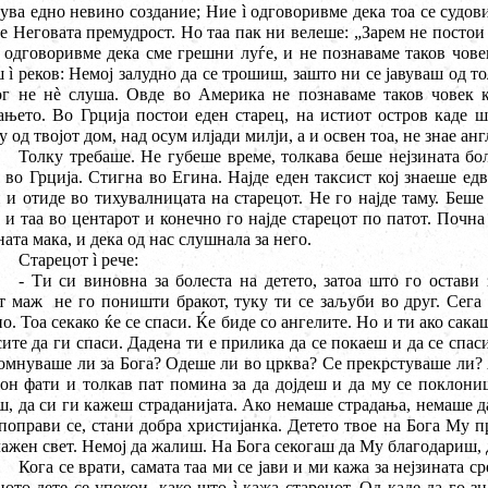
ува едно невино создание; Ние
ì
одговоривме дека тоа се судови 
е Неговата премудрост. Но таа пак ни велеше: „Зарем не постои
одговоривме дека сме грешни луѓе, и не познаваме таков чове
ш
ì
реков: Немој залудно да се трошиш, зашто ни се јавуваш од то
ог не н
è
слуша. Овде во Америка не познаваме таков човек к
њето. Во Грција постои еден старец, на истиот остров каде ш
у од твојот дом, над осум илјади милји, а и освен тоа, не знае ан
Толку требаше. Не губеше време, толкава беше нејзината бол
 во Грција. Стигна во Егина. Најде еден таксист кој знаеше едва
 и отиде во тихувалницата на старецот. Не го најде таму. Беше 
 и таа во центарот и конечно го најде старецот по патот. Почна
ната мака, и дека од нас слушнала за него.
Старецот
ì
рече:
- Ти си виновна за болеста на детето, затоа што го остави 
т маж не го поништи бракот, туку ти се заљуби во друг. Сега
о. Тоа секако ќе се спаси. Ќе биде со ангелите. Но и ти ако сакаш
сите да ги спаси. Дадена ти е прилика да се покаеш и да се спас
омнуваше ли за Бога? Одеше ли во црква? Се прекрстуваше ли? 
он фати и толкав пат помина за да дојдеш и да му се поклони
, да си ги кажеш страданијата. Ако немаше страдања, немаше да
 поправи се, стани добра христијанка. Детето твое на Бога Му п
лажен свет. Немој да жалиш. На Бога секогаш да Му благодариш, 
Кога се врати, самата таа ми се јави и ми кажа за нејзината с
ното дете се упокои, како што
ì
кажа старецот. Од каде да го зн