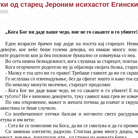
ки од старец Јероним исихастот Eгинск
2008.
„Кога Бог ви даде ваше чедо, вие не го сакавте и го убивте!.
Еден возрасен брачен пар дојде на посета кај старецот. Нем
девојче, кое веќе беше голема девојка, но имаше многу лош 
ните родители кои ја беа посвоиле буквално се измачуваа со неа.
Во сета нивна безнадежност, кога слушнаа за старецот, поитаа 
Кога огорчените родители му ја објаснија својата болка, старе
- Малку е тоа што ви го прави! Требаше главите да ви ги скрш
Го ислушаа со изненадување, без да сфатат зошто и како тоа ед
По неколку минути молчење, старецот продолжи:
- Кога Бог ви даде ваше чедо, не го сакавте и го убивте! Е па
ас туѓото? Не е виновно девојчето, туку самиот ваш грев ве изма
По ова откровение, мажот и жената почнаа да плачат и скруш
авистина се беше случило.
Со вообичаениот отечки балсам и неговото свето расудув
етува и им вети:
- Сега ќе се помолиме на Бога, да ви се смилува и да го проме
Си заминаа олеснети, радосни. Стигнаа дома многу доцна, че
ровост, викање, лошотилок итн., од страна на нивната ќерка.