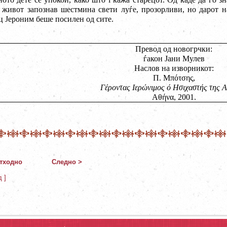
 живот запознав шестмина свети луѓе, прозорливи, но дарот 
ц Јероним беше посилен од сите.
Превод од новогрчки:
ѓакон Јани Мулев
Наслов на изворникот:
Π
.
Μπότσης
,
Γέροντας Ιερώνιμος ό Ησιχαστής της Α
Αθήνα, 2001.
тходно
Следно >
д ]