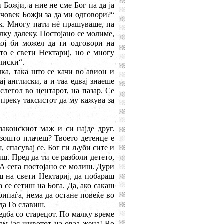
Божји, а ние не сме Бог па да ја
 човек Божји за да ми одговори?“
к. Многу пати н
è
прашуваше, па
лку далеку. Постојано се молиме,
ој би можел да ти одговори на
то е свети Нектариј, но е многу
глиски“.
ка, така што се качи во авион и
ј англиски, а и таа едвај знаеше
слегол во центарот, на пазар. Се
 преку таксистот да му кажува за
законскиот маж и си најде друг.
 зошто плачеш? Твоето детенце е
, спасувај се. Бог ги љуби сите и
иш. Пред да ти се разболи детето,
А сега постојано се молиш. Дури
ш на свети Нектариј, да побараш
 се сетиш на Бога. Да, ако сакаш
рипаѓа, нема да остане повеќе во
да Го славиш.
редба со старецот. По малку време
ам јас животот на оваа жена! Во