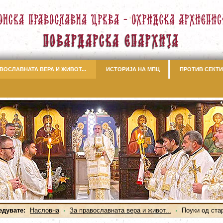
ВОСЛАВНАТА ВЕРА И ЖИВОТ...
ИСТОРИЈА НА МПЦ
ПРОТИВ СЕКТИ
едувате:
Насловна
За православната вера и живот...
Поуки од ста