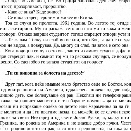
- Овде во Америка, не. Во Грција запознав еден свет старе
итост, прозорливост, пророштво.
- Како се вика? Каде живее?
- Се вика старец Јероним и живее во Егина.
Тоа се случи во пролетта, 1961 година. Во летото тој отиде 
иот аскитирион. Му го раскажа сето она што ми го кажа и мене
оговори. Откако заврши студентот, тогаш старецот отвори уста и 
- Те жалам. Толку си слаб во верата, што Бог, за да не се уд
кои не видоа, а поверуваа. Да, многу си слаб, па затоа е сето ов
Кога подоцна го чув сето ова, зашто и самиот студент дојде и
дов старецот пак, и самиот тој ми го раскажа случајот, се воод
арецот. Со еден збор го запази студентот од гордост.
„Ти си виновна за болеста на детето!“
Друг пат, кога веќе имавме мало братство овде во Бостон, ко
 од внатрешноста на Америка, оддалечена повеќе од две илј
одишно дете, кое боледуваше од рак. Некогаш ни телефонираш
кажал за нашиот манастир и таа бараше помош – да се молиме
огаш ни испраќаше облека од детето или марамчиња за да ги 
ме молитви и да
ì
ги вратиме назад, па можеби ќе се случи неко
лото на свети Нектариј и од свети Јован Руски, и, колку што
Гркинка, но родена во Америка и не знаеше добро грчки. Чест
о
ì
се родило детето со рак, и со што згрешило тоа, па така да 