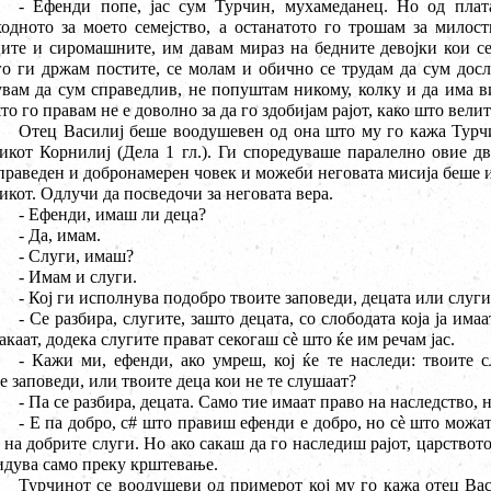
- Ефенди попе, јас сум Турчин, мухамеданец. Но од плата
одното за моето семејство, а останатото го трошам за милос
ите и сиромашните, им давам мираз на бедните девојки кои с
о ги држам постите, се молам и обично се трудам да сум досле
вам да сум справедлив, не попуштам никому, колку и да има в
то го правам не е доволно за да го здобијам рајот, како што вели
Отец Василиј беше воодушевен од она што му го кажа Турчи
икот Корнилиј (Дела 1 гл.). Ги споредуваше паралелно овие д
праведен и добронамерен човек и можеби неговата мисија беше и
икот. Одлучи да посведочи за неговата вера.
- Ефенди, имаш ли деца?
- Да, имам.
- Слуги, имаш?
- Имам и слуги.
- Кој ги исполнува подобро твоите заповеди, децата или слуги
- Се разбира, слугите, зашто децата, со слободата која ја има
акаат, додека слугите прават секогаш с
è
што ќе им речам јас.
- Кажи ми, ефенди, ако умреш, кој ќе те наследи: твоите 
е заповеди, или твоите деца кои не те слушаат?
- Па се разбира, децата. Само тие имаат право на наследство, н
- Е па добро, с
#
што правиш ефенди е добро, но с
è
што можат 
 на добрите слуги. Но ако сакаш да го наследиш рајот, царството
идува само преку крштевање.
Турчинот се воодушеви од примерот кој му го кажа отец Васи