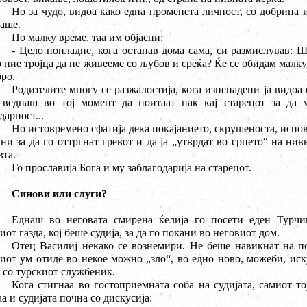
Но за чудо, видоа како една променета личност, со добрина 
аше.
По малку време, таа им објасни:
- Цело попладне, кога останав дома сама, си размислував: 
 ние тројца да не живееме со љубов и среќа? Ќе се обидам малку
ро.
Родителите многу се разжалостија, кога изненадени ја видоа
 веднаш во тој момент да поитаат пак кај старецот за да м
дарност...
Но истовремено сфатија дека покајанието, скрушеноста, испов
ни за да го оттргнат гревот и да ја „утврдат во срцето“ на ни
та.
Го прославија Бога и му заблагодарија на старецот.
Синови или слуги?
Еднаш во неговата смирена ќелија го посети еден Турчи
иот газда, кој беше судија, за да го покани во неговиот дом.
Отец Василиј некако се вознемири. Не беше навикнат на по
иот ум отиде во некое можно „зло“, во едно ново, можеби, ис
 со турскиот службеник.
Кога стигнаа во гостоприемната соба на судијата, самиот то
а и судијата почна со дискусија: