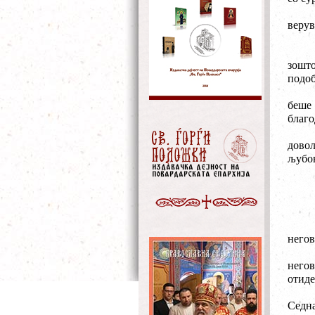
верув
зошто
подоб
беше
благо
довол
љубов
негов
негов
отиде
Седна