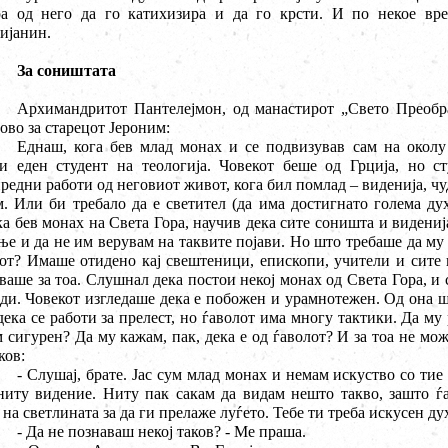
ра од него да го катихизира и да го крсти. И по некое вре
ијанин.
За соништата
Архимандритот Пантелејмон, од манастирот „Свето Преобр
ово за старецот Јероним:
Еднаш, кога бев млад монах и се подвизував сам на околу
ти еден студент на теологија. Човекот беше од Грција, но 
редни работи од неговиот живот, кога бил помлад – виденија, чуд
. Или би требало да е светител (да има достигнато голема дух
а бев монах на Света Гора, научив дека сите соништа и видениј
ње и да не им верувам на таквите појави. Но што требаше да му 
от? Имаше отидено кај свештеници, епископи, учители и сите 
ваше за тоа. Слушнал дека постои некој монах од Света Гора, и 
ди. Човекот изгледаше дека е побожен и урамнотежен. Од она 
дека се работи за прелест, но ѓаволот има многу тактики. Да му 
 сигурен? Да му кажам, пак, дека е од ѓаволот? И за тоа не мож
ков:
- Слушај, брате. Јас сум млад монах и немам искуство со ти
ниту видение. Ниту пак сакам да видам нешто такво, зашто ѓ
 на светлината за да ги прелаже луѓето. Тебе ти треба искусен ду
- Да не познаваш некој таков? - Ме праша.