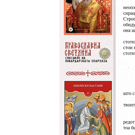
неопх
сирац
Строг
обиду
она ш
стотн
стои 
стотн
што с
твоит
редот
тоа б