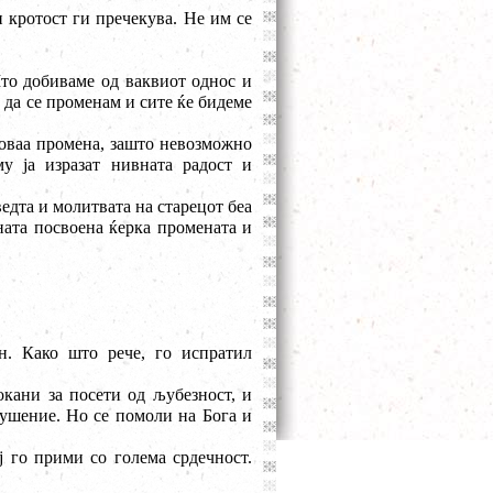
и кротост ги пречекува. Не им се
Што добиваме од ваквиот однос и
 да се променам и сите ќе бидеме
 оваа промена, зашто невозможно
у ја изразат нивната радост и
едта и молитвата на старецот беа
вната посвоена ќерка промената и
н. Како што рече, го испратил
кани за посети од љубезност, и
кушение. Но се помоли на Бога и
ј го прими со голема срдечност.