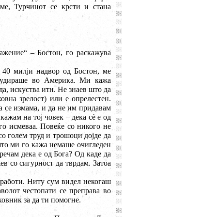
ме, Турчинот се крсти и стана
ажение“ – Бостон, го раскажува
 40 милји надвор од Бостон, ме
студираше во Америка. Ми кажа
а, искуства итн. Не знаев што да
овна зрелост) или е опрелестен.
а се измама, и да не им придавам
кажам на тој човек – дека с
è
е од
го исмеваа. Повеќе со никого не
со голем труд и трошоци дојде да
што ми го кажа немаше очигледен
речам дека е од Бога? Од каде да
ев со сигурност да тврдам. Затоа
е работи. Ниту сум видел некогаш
аволот честопати се преправа во
ховник за да ти помогне.