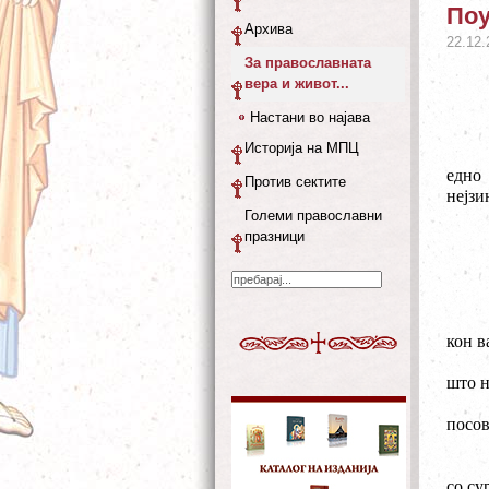
Поу
Архива
22.12.
За православната
вера и живот...
Настани во најава
Историја на МПЦ
едно 
Против сектите
нејзи
Големи православни
празници
кон в
што н
посов
со су