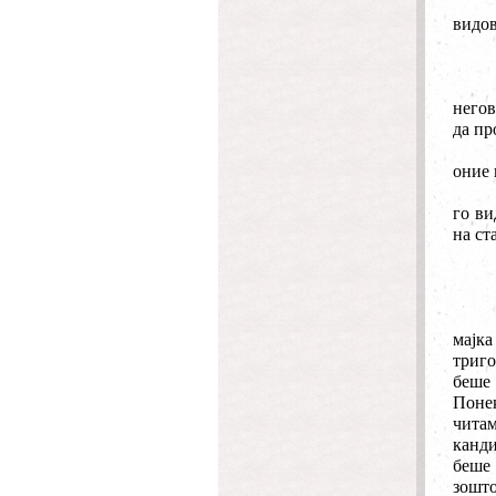
видов
негов
да пр
оние 
го ви
на ст
мајка
триг
беше 
Понек
чита
канди
беше 
зошт