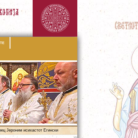
ТЕ
рец Јероним исихастот Eгински