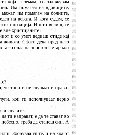
та која ја земам, го задржувам
тина. Им помагам на вдовиците,
е мажат, им помагам на болните.
ден на верата. И кога судам, се
исока позиција. И што велиш, с
è
те вие христијаните?
нот и со умот веднаш отиде кај
ва живота. Сфати дека пред него
ста со онаа на апостол Петар кон
те?
ат, честопати не слушаат и прават
слуги, кои ги исполнуваат верно
е и слугите.
да ти направат, е да те стават во
 небесно, треба да станеш син. А
лиј. Зборуваа уште, и на крајот