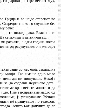
ц, со дарови на Пресветиот Дух,
во Грција и го најде старецот во
. Старецот тивко го слушаше без
му рече:
авиш, ти подаде рака. Блажени се
а. Да се молиш и да внимаваш.
 ми раскажа, а една година потоа
ушевив од расудувањето и методот
нтактираше со нас една страдална
ади милји. Таа имаше едно мало
е, некогаш ни пишуваше. Некој
ì
 за да оздрави нејзиното дете.
ставиме врз светите мошти и да
е чудо. Ние
ì
испративме масло од
 можевме, ја утешувавме. Жената
опати н
è
прашуваше по телефон,
страда. Зошто Бог допушта да се