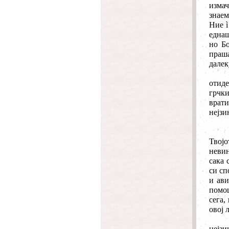
измач
знаем
Ние
ì
една
но Б
праша
далек
отиде
грчки
врати
нејзи
Твојо
невин
сака 
си сп
и ави
помош
сега,
овој 
нејзи