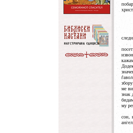
поба
христ
следн
посе
извон
кажам
Додек
значе
ѓавол
збору
ме ви
знак 
бидам
му ре
сон, 
ангел