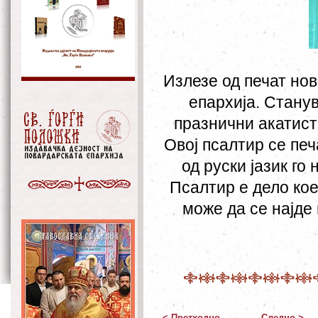
Излезе од печат но
епархија. Стану
празнични акатист
Овој псалтир се печ
од руски јазик го
Псалтир е дело кое 
може да се најде
< Претходно
Следно >