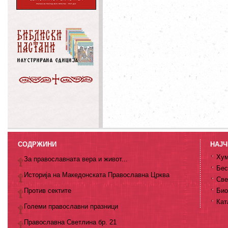
СОДРЖИНИ
НАЈЧ
Хум
За православната вера и живот...
Бес
Историја на Македонската Православна Црква
Све
Против сектите
Био
Кат
Големи православни празници
Православна Светлина бр. 21