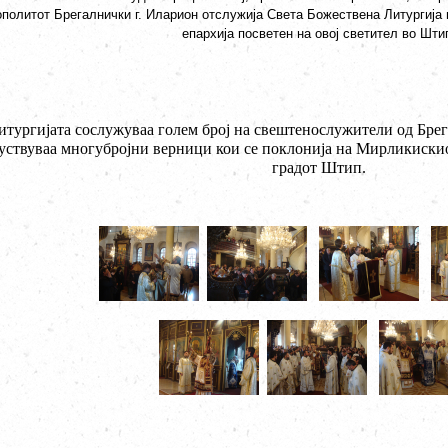
политот Брегалнички г. Иларион отслужија Света Божествена Литургија
епархија посветен на овој светител во Шти
итургијата сослужуваа голем број на свештенослужители од Брег
уствуваа многубројни верници кои се поклонија на Мирликискио
градот Штип.