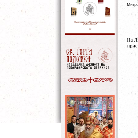
Митро
На Л
прис