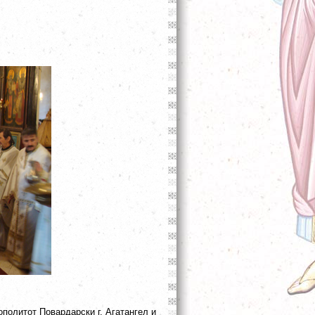
политот Повардарски г. Агатангел и