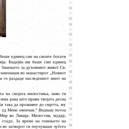
м беше единец син на своите богати
ија. Бидејќи им беше син единец
. Знаењето за духовниот живот Св.
се замонаши во манастирот „Новиот
м го раздаде наследениот имот на
а на својата милостиња, иако ги
 лева рака што прави твојата десна
јќи така да проживее до смртта, му
еш од Мене овенчан.“ Веднаш потоа
Мир во Ликија. Милостив, мудар,
 стадо. За време на гонењето на
и во затворот ги поучуваше луѓето