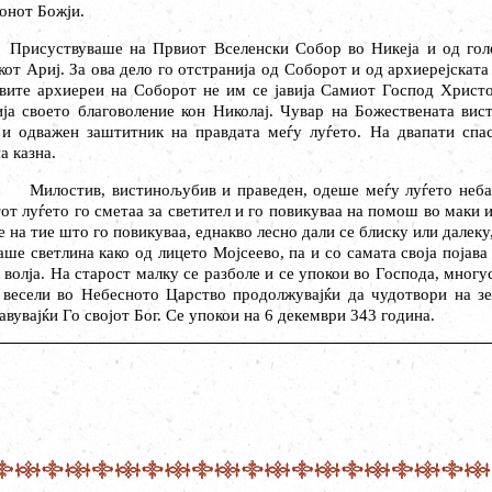
конот Божји.
Присуствуваше на Првиот Вселенски Собор во Никеја и од голе
кот Ариј. За ова дело го отстранија од Соборот и од архиерејската
вите архиереи на Соборот не им се јавија Самиот Господ Христ
ија своето благоволение кон Николај. Чувар на Божествената вист
и одважен заштитник на правдата меѓу луѓето. На двапати спас
а казна.
Милостив, вистинољубив и праведен, одеше меѓу луѓето неба
от луѓето го сметаа за светител и го повикуваа на помош во маки и
ве на тие што го повикуваа, еднакво лесно дали се блиску или далек
аше светлина како од лицето Мојсеево, па и со самата своја појава
 волја. На старост малку се разболе и се упокои во Господа, многу
 весели во Небесното Царство продолжувајќи да чудотвори на зе
авувајќи Го својот Бог. Се упокои на 6 декември 343 година.