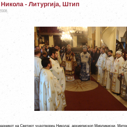
 Никола - Литургија, Штип
2008.
разникот на Светиот чудотворец Николај, архиепископ Мирликиски, Митро