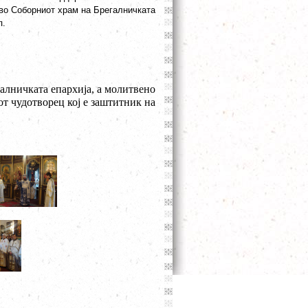
 во Соборниот храм на Брегалничката
п.
алничката епархија, а молитвено
т чудотворец кој е заштитник на