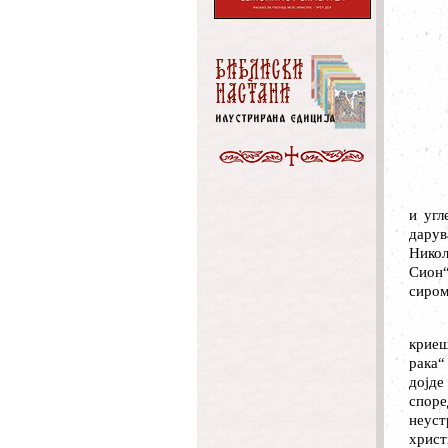
и угл
дарув
Никол
Сион“
сиром
криеш
рака“
дојде
споре
неуст
христ