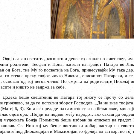
Oвој славен светител, когошто и денес го слават по сиот свет, и
едни родители, Теофан и Нона, жители на градот Патара во Лик
ан од Бога, тие Му го посветија на Бога, принесувајќи Му така дар
ај го стекна преку својот чичко Николај, епископот Патарски, и 
, основан од тој негов чичко. По смртта на родителите Николај и
асите и ништо не задржа за себе.
Додека беше свештеник во Патара тој многу се прочу со делат
е грижливо, за да го исполни зборот Господов: „Да не знае твојата
 (Матеј 6, 3). Кога се предаде на самотност и на безмолвие, мисле
 глас одозгора: „Појди на подвиг меѓу народот, ако сакаш да бид
д чудесната Божја Промисла беше избран за епископ на градот 
рашлив. Св. Николај му беше вистински добар пастир на своето
ијаните под Диоклецијан и Максимијан го фрлија во затвор, но тој 