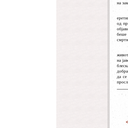
на за
ерети
од пр
објав
беше 
смртн
живот
на ја
блеск
добра
да се
просл