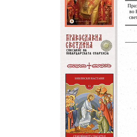
Праз
во 
све