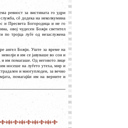
ма ревност за вистината го удри
 служба, с
ѐ
додека на неколкумина
ос и Пресвета Богородица и не го
ина, овој чудесен Божји светител
и по тројца луѓе од незаслужена
ре ангел Божји. Уште за време на
 неволји и им се јавуваше во сон и
у, и им помагаше. Од неговото лице
 им носеше на луѓето утеха, мир и
страдален и многуплоден, за вечно
мјата, помагајќи им на верните и