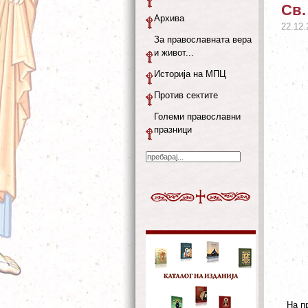
Св.
Архива
22.12.
За православната вера
и живот...
Историја на МПЦ
Против сектите
Големи православни
празници
На п