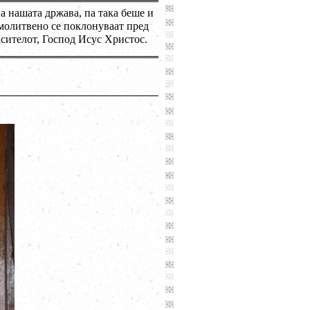
а нашата држава, па така беше и
 молитвено се поклонуваат пред
асителот, Господ Исус Христос.