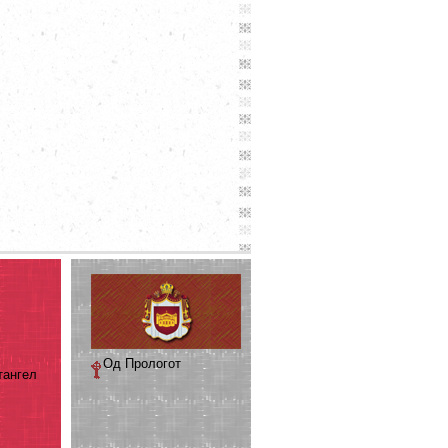
Од Прологот
тангел