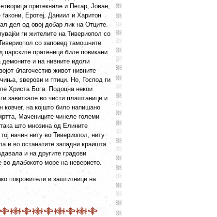
етворица притекнале и Петар, Јован,
 ѓакони, Еротеј, Даниил и Харитон
ал дел од овој добар лик на Отците.
лувајќи ги жителите на Тивериопол со
о Тивериопол со заповед тамошните
ед царските пратеници биле повикани
а демоните и на нивните идоли
војот благочестив живот нивните
чиња, ѕверови и птици. Но, Господ ги
але Христа Бога. Подоцна некои
 ги завиткале во чисти плаштаници и
н ковчег, на којшто било напишано
смртта, Мачениците чинеле големи
 така што мнозина од Елините
тој начин ниту во Тивериопол, ниту
ла и во останатите западни краишта
здавала и на другите градови
е во длабокото море на неверието.
ко покровители и заштитници на