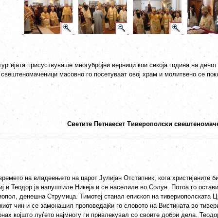
тургијата присуствуваше многубројни верници кои секоја година на дено
свештеномаченици масовно го посетуваат овој храм и молитвено се пок
Светите Петнаесет Тиверополски свештеномач
емето на владеењето на царот Јулијан Отстапник, кога христијаните бил
ј и Теодор ја напуштиле Никеја и се населиле во Солун. Потоа го остав
иопол, денешна Струмица. Тимотеј станал епископ на тивериополската Ц
киот чин и се замонашил проповедајќи го словото на Вистината во тивер
нах којшто луѓето најмногу ги привлекувал со своите добри дела. Теодор