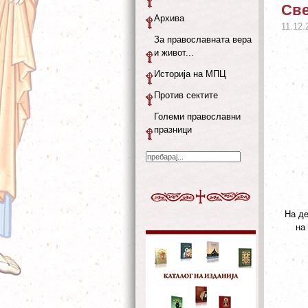
Све
Архива
11.12.
За православната вера
и живот...
Историја на МПЦ
Против сектите
Големи православни
празници
На де
на