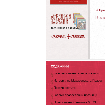
< Пре
[ Наза
СОДРЖИНИ
За православната вера и живот...
Историја на Македонската Правосл
Против сектите
Големи православни празници
Православна Светлина бр. 21