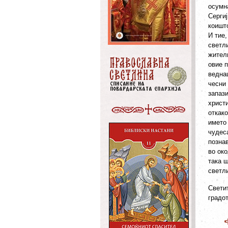
осумна
Сергиј
коишто
И тие,
светл
жител
овие п
ведна
чесни 
запаз
христи
откако
името 
чудес
познав
во ок
така ш
светли
Свети
градо