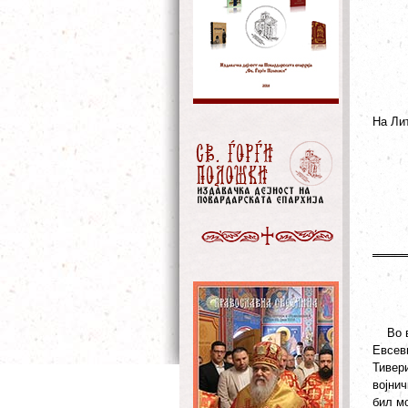
На Ли
Во вр
Евсеви
Тивер
војнич
бил мо