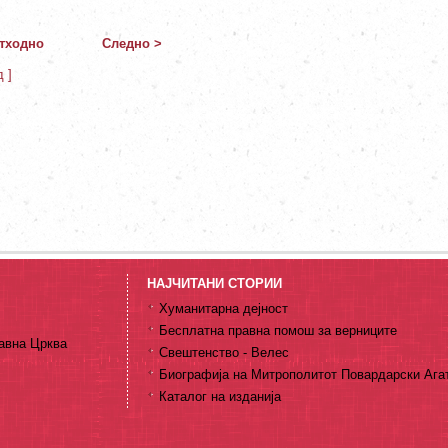
тходно
Следно >
д ]
НАЈЧИТАНИ СТОРИИ
Хуманитарна дејност
Бесплатна правна помош за верниците
авна Црква
Свештенство - Велес
Биографија на Митрополитот Повардарски Ага
Каталог на изданија