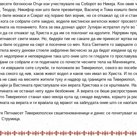
есете богоносни Отци кои учествувале на Соборот во Никеја. Кон овие ч
, Теодор, Никифор кои што биле презвитери, Василиј и Тома коишто биле
 биле монаси и Сократ кој порано бил војник, но се откажал од с
ѐ
и стан
 кога се собрале сите заедно, воделе вистински ангелски живот просвет
ината на познанието. Кога за ова дознал царот Јулијан испратил луѓе в
и да се откажат од Христа и да им се поклонат на идолите. Најпрвин пр
етнаесет свети мажи. Но, бидејќи тие не сакале да им принесат жртва н
ш биле осудени на смрт и посечени со меч. Кога Светиите го завршиле с
тела многу денови стоеле зафрлени бесчесно за да бидат изедени од ку
ил недопрени и неповредени така што оние што ги гледале го прославув
јани се собрале и ги подигнале со почести чесните тела на Мачениците,
 ги извршиле сите служби, ги положиле во Тивериопол, секого во посебе
на секого од нив, каков живот водел и каков чин имал во Христа. И по 
а не само на месните жители туку и надвор од границите на Тивериопол,
ајќи ја Вистината пристапувале кон верата Христова и се крштевале. На 
олината не останал ниту еден безбожник. А верата се беше распространи
то Тивериопол станал како некоја кула од секаде видлива, којашто ја ра
ната на верата и ги враќала од мракот на заблудата оние што се наоѓал
те Петнаесет Тивериополски свшетеномаченици и денес се почитуваат ка
т Струмица.