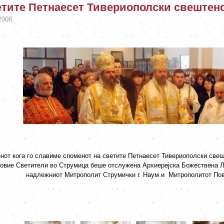
тите Петнаесет Тивериополски свештен
2008.
нот кога го славиме споменот на светите Петнаесет Тивериополски свеш
 овие Светители во Струмица беше отслужена Архиерејска Божествена Лит
надлежниот Митрополит Струмички г. Наум
и Митрополитот
П
о