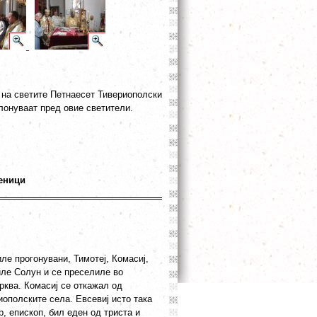
т на светите Петнаесет Тивериополски
лонуваат пред овие светители.
еници
е прогонувани, Тимотеј, Комасиј,
иле Солун и се преселиле во
рква. Комасиј се откажал од
иополските села. Евсевиј исто така
, епископ, бил еден од триста и