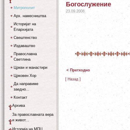
Богослужение
Митрополит
23.09.2008.
Арх. намесништва
Историјат на
Епархијата
Свештенство
Издаваштво
Православна
Светлина
Цркви и манастири
< Претходно
Црковен Хор
[ Назад ]
Да направиме
заедно...
Контакт
Архива
За православната вера
и живот...
Историја на МПЦ