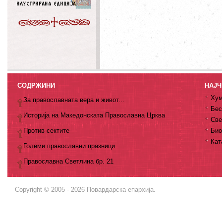
СОДРЖИНИ
НАЈЧ
Хум
За православната вера и живот...
Бес
Историја на Македонската Православна Црква
Све
Против сектите
Био
Кат
Големи православни празници
Православна Светлина бр. 21
Copyright © 2005 - 2026 Повардарска епархија.