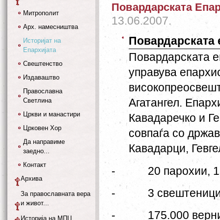
Повардарската Епар
Митрополит
13.06.2007.
Арх. намесништва
Повардарската 
Историјат на
Епархијата
Повардарската е
Свештенство
управува епархис
Издаваштво
високопреосвешт
Православна
Агатангел.
Епархи
Светлина
Цркви и манастири
Кавадаречко и Ге
Црковен Хор
совпаѓа со држав
Да направиме
Кавадарци, Гевге
заедно...
Контакт
-
20 парохии, 
Архива
-
3 свештеници,
За православната вера
и живот...
-
175.000 верн
Историја на МПЦ