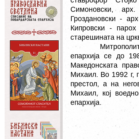
ставрофор Стојк
Симоновски, арх.
Гроздановски - ар
Кипровски - парох
старешината на црк
Митрополи
епархија се до 19
Македонската прав
Михаил. Во 1992 г, 
престол, а на нег
Михаил
,
кој воедн
епархија
.