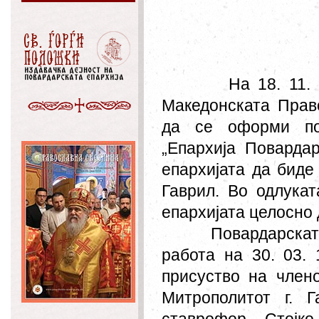
На 18. 11. 1977
М
акедонската
П
ра
да се оформи пос
„Епархија Поварда
епархијата да биде
Гаврил. Во одлукат
епархијата целосно 
Повардарската епа
работа на 30. 03.
присуство на члено
Митрополитот г. Г