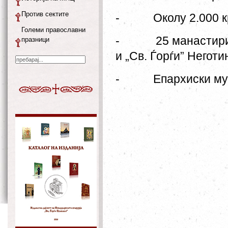
Против сектите
-
Околу 2.000 
Големи православни
-
25 манастири
празници
и „Св. Ѓорѓи” Неготи
-
Епархиски му