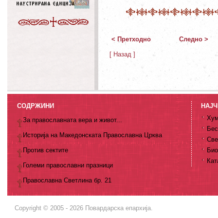
< Претходно
Следно >
[ Назад ]
СОДРЖИНИ
НАЈЧ
Хум
За православната вера и живот...
Бес
Историја на Македонската Православна Црква
Све
Против сектите
Био
Кат
Големи православни празници
Православна Светлина бр. 21
Copyright © 2005 - 2026 Повардарска епархија.