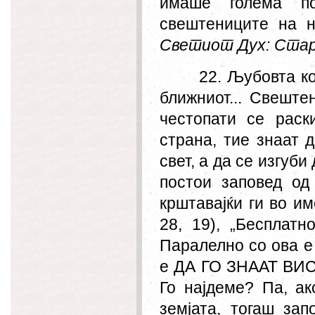
имаше голема п
свештениците на н
Светиот Дух: Старе
22. Љубовта ко
ближниот... Свеште
честопати се раск
страна, тие знаат 
свет, а да се изгуби
постои заповед од 
крштавајќи ги во им
28, 19), „
Бесплатно
Паралелно со ова е
е ДА ГО ЗНААТ ВИСТ
Го најдеме? Па, 
земјата, тогаш зап