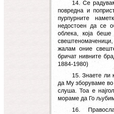
14. Се радува
повредна и поприст
пурпурните намет
недостоен да се о
облека, која беше
свештеномаченици, 
жалам оние свеште
бричат нивните бра
1884-1980)
15. Знаете ли 
да Му зборуваме во 
слуша. Тоа е најго
мораме да Го љубим
16. Правос