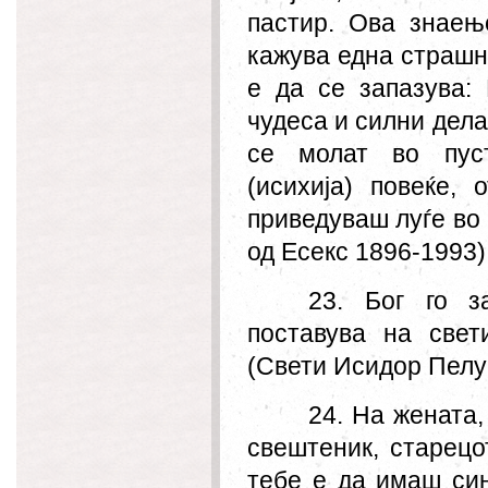
пастир. Ова знаењ
кажува една страшн
е да се запазува:
чудеса и силни дела
се молат во пуст
(исихија) повеќе,
приведуваш луѓе во
од Есекс 1896-1993)
23. Бог го з
поставува на свет
(Свети Исидор Пелу
24. На жената,
свештеник, старец
тебе е да имаш син