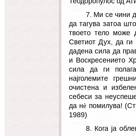
Теодоропулос од Ат
7. Ми се чини 
да тагува затоа шт
твоето тело може 
Светиот Дух, да ги
дадена сила да пра
и Воскресението Хр
сила да ги полаг
најголемите грешн
очистена и избел
себеси за неуспеш
да н
è
помилува! (Ст
1989)
8. Кога ја обл