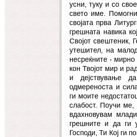
усни, туку и со сво
свето име. Помогни
својата прва Литург
грешната навика ко
Својот свештеник, Г
утешител, на мало
несреќните - мирно
кон Твојот мир и ра
и дејствување да
одмереноста и сила
ги моите недостатоц
слабост. Поучи ме, 
вдахновувам млади
грешните и да ги 
Господи, Ти Кој ги 