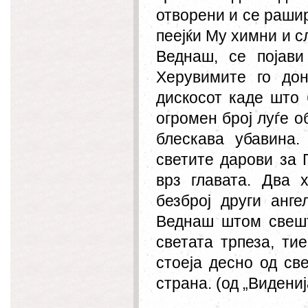
отворени и се раши
пеејќи Му химни и с
Веднаш, се појав
Херувимите го до
дискосот каде што 
огромен број луѓе о
блескава убавина
светите дарови за Г
врз главата. Два
безброј други анге
Веднаш штом свешт
светата трпеза, ти
стоеја десно од св
страна. (од „Видени