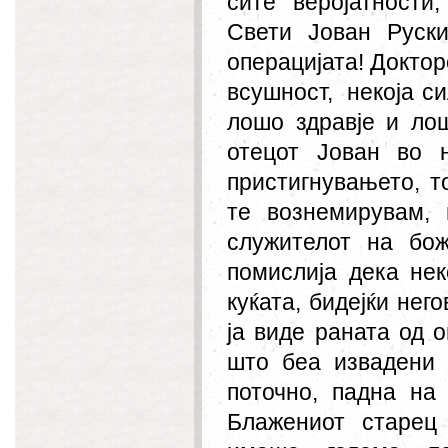
сите веројатности
Свети Јован Руск
операцијата! Доктор
всушност,
некоја си
лошо здравје и лош
отецот Јован во 
пристигнувањето, т
те вознемирувам,
служителот на бож
помислија дека нек
куќата, бидејќи нег
ја виде раната од о
што беа извадени 
поточно, падна на
Блажениот старец 