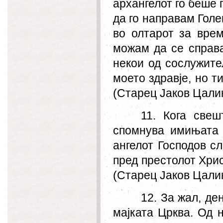
архангелот го беше 
да го направам Голе
во олтарот за врем
можам да се справа
некои од сослужите
моето здравје, но т
(Старец Јаков Цалик
11. Кога свеш
спомнува имињата 
ангелот Господов с
пред престолот Хрис
(Старец Јаков Цалик
12. За жал, де
мајката Црква. Од 