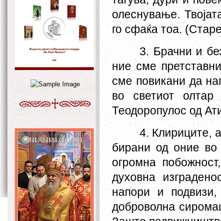
олеснување. Твојат
го сфаќа тоа. (Ста
3. Брачни и б
ние сме претставни
сме повикани да на
во светиот олтар
Теодоропулос од Ат
4. Клириците, 
бирани од оние во 
огромна побожност
духовна изградено
напори и подвизи
доброволна сиромаш