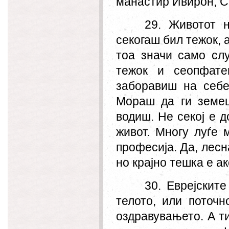
манастир Ивирон, С
29. Животот н
секогаш бил тежок, 
тоа значи само слу
тежок и сеопфате
заборавиш на себе
Мораш да ги земеш
водиш. Не секој е д
живот. Многу луѓе 
професија. Да, лесн
но крајно тешка е ак
30. Еврејскит
телото, или поточн
оздравувањето. А т