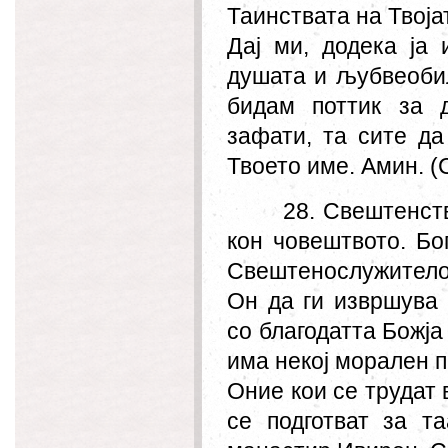
Таинствата на Твоја
Дај ми, додека ја
душата и љубвеобил
бидам поттик за 
зафати, та сите да
Твоето име. Амин.
(
28. Свештенств
кон човештвото. Бо
Свештенослужителот
Он да ги извршува 
со благодатта Божја
има некој морален п
Оние кои се трудат 
се подготват за т