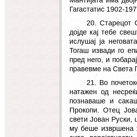
Мантијата има двој
Гагастатис 1902-197
20. Старецот 
дојде кај тебе свеш
ислушај ја неговат
Тогаш извади го епи
пред него, и побара
правевме на Света Г
21. Во почеток
натажен од несреќ
познаваше и сакаш
Прокопи. Отец Јов
свети Јован Руски,
му беше извршена 