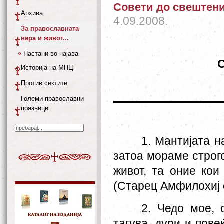
Совети до свештен
Архива
4.09.2008.
За православната
вера и живот...
Настани во најава
С
Историја на МПЦ
Против сектите
Големи православни
празници
1. Мантијата н
затоа мораме строго
живот, та оние кои
(Старец Амфилохиј 
2. Чедо мое, 
тагува, дури и пове