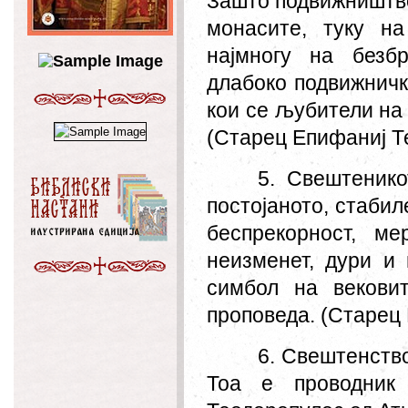
Зашто подвижништво
монасите, туку н
најмногу на безб
длабоко подвижничк
кои се љубители на 
(Старец Епифаниј Т
5. Свештенико
постојаното, стабил
беспрекорност, м
неизменет, дури и 
симбол на векови
проповеда. (Старец
6. Свештенство
Тоа е проводник 