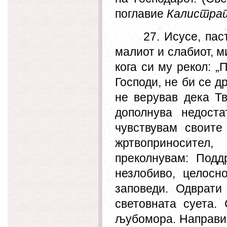
поглавие
Калистра
27. Исусе, пас
малиот и слабиот, м
кога си му рекол: „
Господи, не би се д
не верував дека Тв
дополнува недоста
чувствувам своите 
жртвоприносител
преколнувам: Подд
незлобиво, целосн
заповеди. Одврати 
световната суета.
љубомора. Направи 