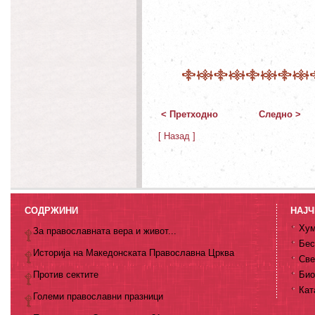
< Претходно
Следно >
[ Назад ]
СОДРЖИНИ
НАЈЧ
Хум
За православната вера и живот...
Бес
Историја на Македонската Православна Црква
Све
Против сектите
Био
Кат
Големи православни празници