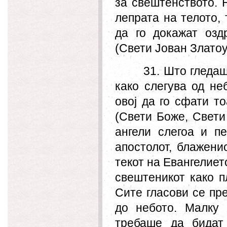
за свештенството. 
лепрата на телото, 
да го докажат озд
(Свети Јован Златоу
31. Што гледаш
како слегува од не
овој да го сфати т
(Свети Боже, Свети
ангели слегоа и п
апостолот, блажени
текот на Евангелиет
свештеникот како п
Сите гласови се пре
до небото. Малку 
требаше да бидат