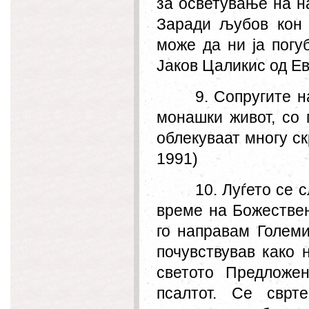
за осветување на н
Заради љубов кон 
може да ни ја погу
Јаков Цаликис од Ев
9. Сопругите н
монашки живот, со 
облекуваат многу ск
1991)
10. Луѓето се 
време на Божествен
го направам Голем
почувствував како 
светото Предложе
псалтот. Се сврт