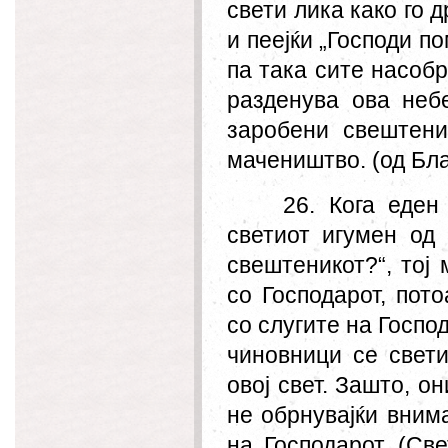
свети лика како го д
и пеејќи „Господи п
па така сите насобр
разденува ова неб
заробени свештени
мачеништво. (од Бл
26. Кога еден
светиот игумен од
свештеникот?“, тој
со Господарот, пот
со слугите на Госпо
чиновници се свети
овој свет. Зашто, о
не обрнувајќи внима
на Господарот. (С