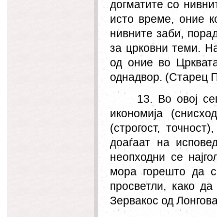
догматите со нивни
исто време, оние к
нивните заби, порад
за црковни теми. Н
од оние во Црквата
однадвор. (Старец П
13. Во овој с
икономија (снисхо
(строгост, точност
доаѓаат на испове
неопходни се најг
мора горешто да с
просветли, како да
Зервакос од Лонгов