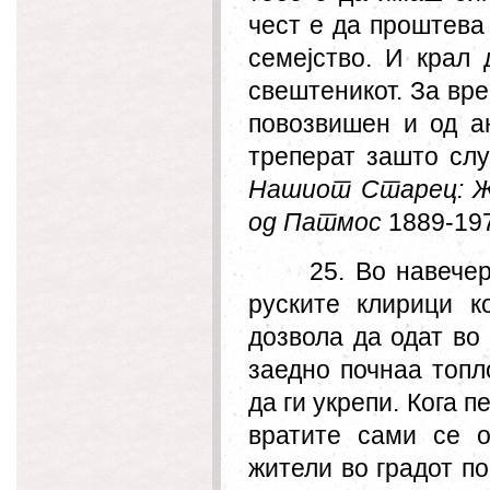
чест е да проштева 
семејство. И крал 
свештеникот. За вр
повозвишен и од ан
треперат зашто слу
Нашиот Старец: Ж
од Патмос
1889-19
25. Во навечер
руските клирици к
дозвола да одат во
заедно почнаа топл
да ги укрепи. Кога п
вратите сами се о
жители во градот по