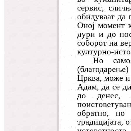
сервис, слич
обидуваат да 
Оној момент к
дури и до по
соборот на вер
културно-исто
Но само
(благодарење
Црква, може и
Адам, да се д
до денес, 
поистоветува
обратно, но
традицијата, о
истоветноста