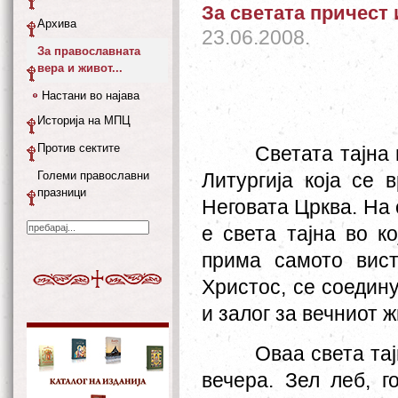
За светата причест
Архива
23.06.2008.
За православната
вера и живот...
Настани во најава
Историја на МПЦ
Против сектите
Светата тајна
Големи православни
Литургија која се 
празници
Неговата Црква. На 
е света тајна во ко
прима самото вис
Христос, се соедин
и залог за вечниот ж
Оваа света та
вечера. Зел леб, г