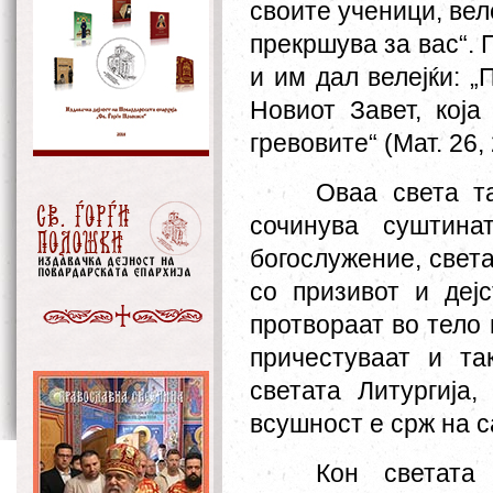
своите ученици, веле
прекршува за вас“. 
и им дал велејќи: „
Новиот Завет, кој
гревовите“ (Мат. 26, 
Оваа света та
сочинува суштина
богослужение, света
со призивот и деј
протвораат во тело 
причестуваат и та
светата Литургија
всушност е срж на с
Кон светата