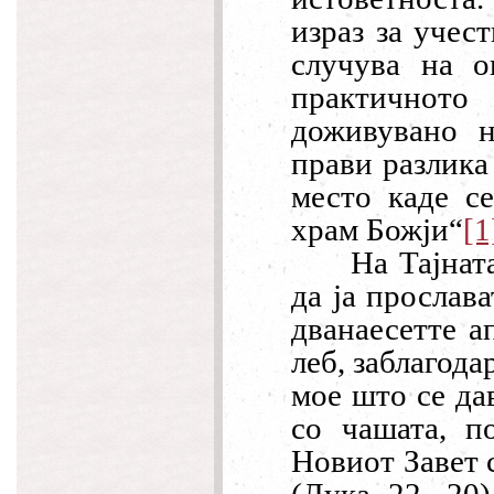
израз за учес
случува на о
практичнот
доживувано н
прави разлика
место каде с
храм Божји
“
[1
На Тајнат
да ја прослава
дванаесетте а
леб
,
заблагода
мое што се дав
со чашата, п
Новиот Завет с