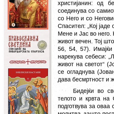
христијанин: од 
соединува со самио
со Него и со Негов
Спасител: „Кој јаде 
Мене и Јас во него. 
живот вечен. Тој што
56, 54, 57). Имајќ
нарекува себеси: „Л
живот на светот“ (Ј
се огладнува (Јова
дава бесмртност и ж
Бидејќи во св
телото и крвта на 
подготвува за оваа 
молитва, зашто пост