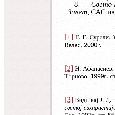
8.
Свето 
Завет
, САС на
[1]
.
.
,
Г
Г
Сурели
, 2000
.
Велес
г
[2]
.
Н
Афанасиев
†
, 1999
.
Т
рново
г
с
[3]
.
.
Види
кај
Ј
Д
светој
евхаристиј