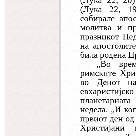
(Л
у
к
а
22, 20
(Л
у
к
а
22, 19
собирале апо
молитва и пр
празникот Пед
на апостолите
била родена Ц
„
Во вре
римските
Хри
во Денот на
евхаристијск
планетарнат
недела.
„
И ког
првиот ден од 
Христијани