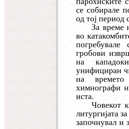
парохиските 
се собирале п
од тој период
За време 
во катакомбит
погребувале 
гробови
из
врш
на кападок
унифициран чи
на времето
химнографи н
иста.
Човекот к
литургијата за
за
почнувал и 