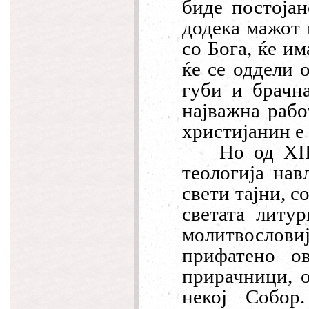
биде постоја
додека мажот 
со Бога, ќе и
ќе се оддели о
губи и брачн
најважна рабо
христијанин е 
Но од XII
теологија нав
свети тајни, с
светата литур
молитвословиј
прифатено о
прирачници, о
некој
С
обо