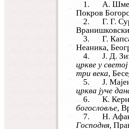
1.
А. Шм
Покров Богоро
2.
Г. Г. С
Вранишковски,
3.
Г. Кап
Неаника, Беогр
4.
Ј. Д. З
цркве у светој
три века
, Бес
5.
Ј. Маје
црква јуче дан
6.
К. Кер
богословље
, В
7.
Н. Афа
Господня
, Пра