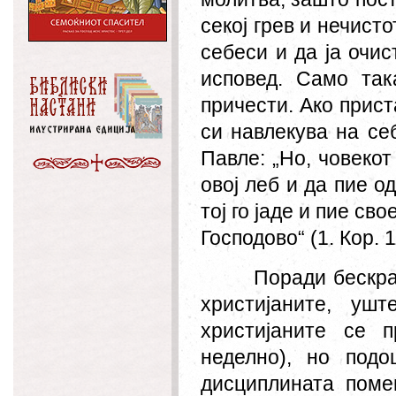
секој грев и нечист
себеси и да ја очис
исповед. Само так
причести. Ако прист
си навлекува на се
Павле: „
Но, човекот
овој леб и да пие о
тој го јаде и пие св
Господово
“ (1. Кор. 
Поради бескра
христијаните, уш
христијаните се п
неделно), но под
дисциплината помеѓ