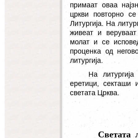
примаат оваа најзн
цркви повторно се
Литургија. На литур
живеат и веруваат
молат и се исповед
проценка од негов
литургија.
На литургија
еретици, секташи 
светата Црква.
Светата 