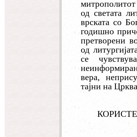
митр
ополитот
од
светата
ли
врската
со
Бо
годишно
прич
претворени
в
од
литургијат
се
чувствува
неинформира
вера
,
непрису
тајни
на
Црква
КОРИСТЕ