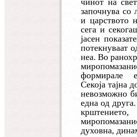
чинот на св
е
за
почнува со 
и царството 
сега и секога
јасен показат
потекнуваат од
неа.
Во ранохр
миропомазание
формирале е
Секоја тајна д
невозможно би
една од друга
крштението, 
миропомазани
духовна, дина