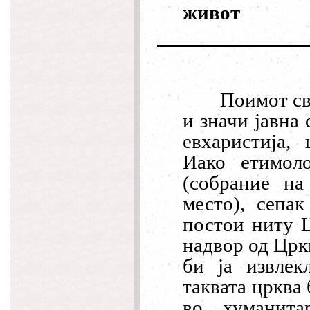
живот
Поимот св
и значи јавна
евхаристија
,
ш
Иако етимол
(собрание на
место), сепа
постои ниту Ц
надвор од Црк
би ја извлек
таквата црква 
во хуманита