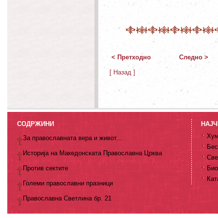
< Претходно
Следно >
[ Назад ]
СОДРЖИНИ
НАЈЧ
Хум
За православната вера и живот...
Бес
Историја на Македонската Православна Црква
Све
Против сектите
Био
Кат
Големи православни празници
Православна Светлина бр. 21