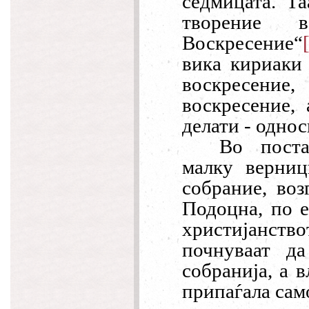
седмицата. Т
творение 
Воскресение
“
вика кириаки 
воскресение
воскресение,
делати
- однос
Во поста
малку верниц
собрание, воз
Подоцна, по е
х
ристијанст
почнуваат да
собранија, а в
припаѓала само