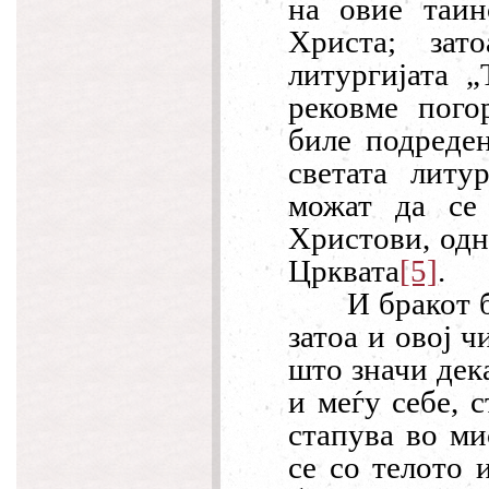
на овие таин
Христа; зат
литургијата
„
рековме пого
биле подреден
светата литу
можат да се 
Христови, одн
Црквата
[5]
.
И бракот 
затоа и овој ч
што значи дек
и меѓу себе, с
стапува во ми
се со телото 