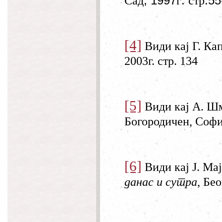
, 1997
.
.55
Сад
г
стр
[4]
Види кај Г. Ка
2003г. стр. 134
[5]
Види кај А. Ш
Богородичен, София
[6]
Види кај Ј. Ма
данас и сутра
, Бео