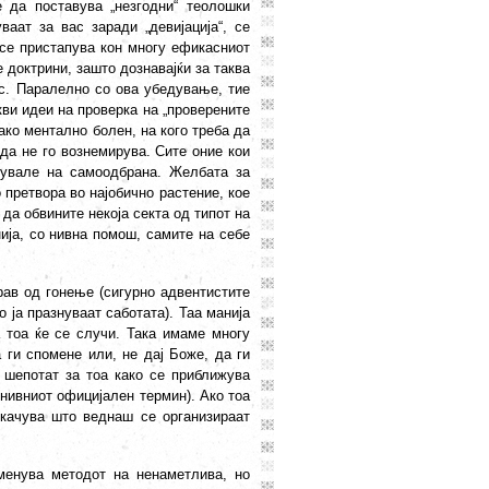
е да поставува „незгодни“ теолошки
аат за вас заради „девијација“, се
 се пристапува кон многу ефикасниот
 доктрини, зашто дознавајќи за таква
ас. Паралелно со ова убедување, тие
кви идеи на проверка на „проверените
како ментално болен, на кого треба да
 да не го вознемирува. Сите оние кои
дувале на самоодбрана. Желбата за
претвора во најобично растение, кое
да обвините некоја секта од типот на
нија, со нивна помош, самите на себе
рав од гонење (сигурно адвентистите
о ја празнуваат саботата). Таа манија
а тоа ќе се случи. Така имаме многу
 ги спомене или, не дај Боже, да ги
 шепотат за тоа како се приближува
у нивниот официјален термин). Ако тоа
окачува што веднаш се организираат
менува методот на ненаметлива, но