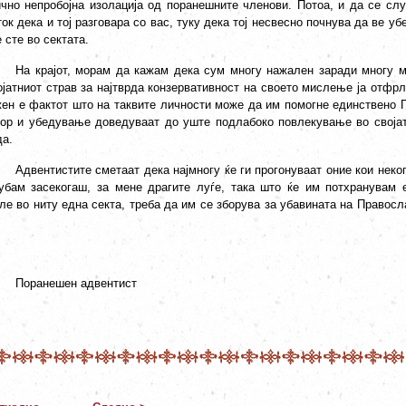
ично непробојна изолација од поранешните членови. Потоа, и да се слу
ок дека и тој разговара со вас, туку дека тој несвесно почнува да ве у
 сте во сектата.
На крајот, морам да кажам дека сум многу нажален заради многу м
ојатниот страв за најтврда конзервативност на своето мислење ја отфрл
жен е фактот што на таквите личности може да им помогне единствено 
вор и убедување доведуваат до уште подлабоко повлекување во својата
да.
Адвентистите сметаат дека најмногу ќе ги прогонуваат оние кои нек
губам засекогаш, за мене драгите луѓе, така што ќе им потхранувам 
ле во ниту една секта, треба да им се зборува за убавината на Правосла
.
Поранешен адвентист