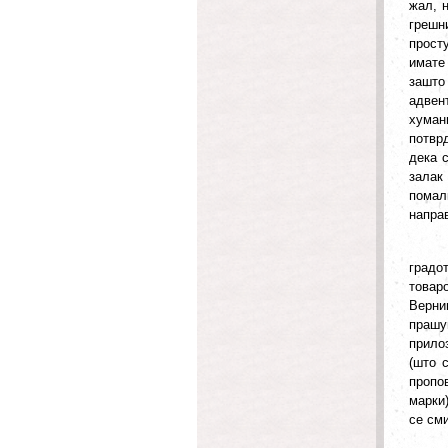
жал, н
грешн
просту
имате 
зашто
адвен
хуман
потвр
дека 
залак
помал
направ
градо
товар
Верни
прашу
прило
(што 
пропо
марки)
се сми