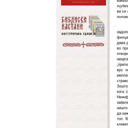
ваква
љубезн
ви се 
полов
задол
филџа
дава 
во пр
отвори
неорг
„преп
врз о
имплем
страво
Зошто
кога 
Неинф
забел
ништо 
да каж
топ. 
клевет