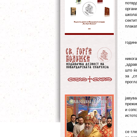
потвр
органи
школа“
секти
плакат
години
никог
„здрав
што ќ
за „с
прогла
јавув
прежив
и сопс
истото
се гле