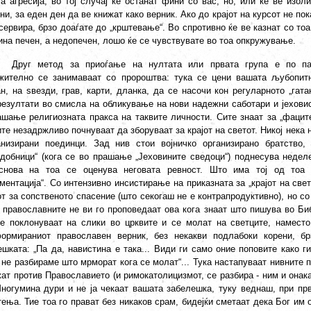
та агресија, во тој случај ќе останат фини со вас, но, или ќе ве изол
и, за еден ден да ве книжат како верник. Ако до крајот на курсот не по
сервира, брзо доаѓате до „крштевање“. Во спротивно ќе ве казнат со тоа
ина печен, а недопечен, лошо ќе се чувствувате во тоа опкружување.
Друг метод за приоѓање на нултата или првата група е по па
жително се занимаваат со пророштва: тука се цени вашата љубопит
н, на ѕвезди, грав, карти, дланка, да се насочи кон регуларното „гата
резултати во смисла на обликување на нови надежни саботари и јеховист
ашање религиозната пракса на таквите личности. Сите знаат за „фаците“
те незадржливо почнуваат да зборуваат за крајот на светот. Никој нека 
анизирани поединци. Зад нив стои војничко организирано братство,
одобници“ (кога се во прашање „Јеховините сведоци“) поднесува недел
снова на тоа се оценува неговата ревност. Што има тој од тоа 
ентација“. Со интензивно инсистирање на приказната за „крајот на свет
т за сопственото спасение (што секогаш не е контрапродуктивно), но со 
 православните не ви го проповедаат ова кога знаат што пишува во Би
се поклонуваат на слики во црквите и се молат на светците, наместо 
ормираниот православен верник, без некакви подлабоки корени, бр
ешката: „Па да, навистина е така... Види ги само оние поповите како г
не разбираме што мрморат кога се молат“... Тука настапуваат нивните п
ат против Православието (и римокатолицизмот, се разбира - ним и онака
Многумина дури и не ја чекаат вашата забелешка, туку веднаш, при пр
ења. Тие тоа го прават без никаков срам, бидејќи сметаат дека Бог им 