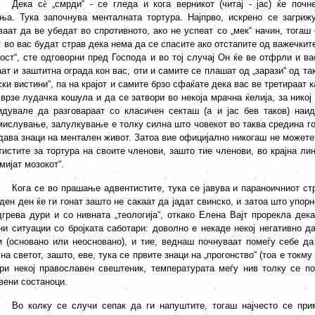
Дека с
è
„смрди“ - се гледа и кога верникот (читај - јас) ќе почн
ња. Тука започнува менталната тортура. Најпрво, искрено се загрижув
ваат да ве убедат во спротивното, ако не успеат со „мек“ начин, тогаш
 во вас будат страв дека нема да се спасите ако отстапите од важечките
лост“, сте одговорни пред Господа и во тој случај Он ќе ве отфрли и в
ат и заштитна ограда кон вас, оти и самите се плашат од „зарази“ од та
ки вистини“, па на крајот и самите брзо сфаќате дека вас ве третираат 
врзе лудачка кошула и да се затвори во некоја мрачна ќелија, за никој
идувале да разговараат со класичен секташ (а и јас бев таков) наи
мислување, залулкување е толку силна што човекот во таква средина го 
дава знаци на ментален живот. Затоа вие официјално никогаш не можете 
тистите за тортура на своите членови, зашто тие членови, во крајна ли
„мијат мозокот“.
Кога се во прашање адвентистите, тука се јавува и параноичниот ст
ден ден ќе ги гонат зашто не сакаат да јадат свинско, и затоа што упорн
дгрева дури и со нивната „теологија“, откако Елена Вајт прорекла дек
ни ситуации со бројката саботари: доволно е некаде некој негативно да
и (основано или неосновано), и тие, веднаш почнуваат помеѓу себе да
 на светот, зашто, еве, тука се првите знаци на „прогонство“ (тоа е токм
ори некој православен свештеник, температурата меѓу нив толку се п
вени состаноци.
Во колку се случи сепак да ги напуштите, тогаш најчесто се при