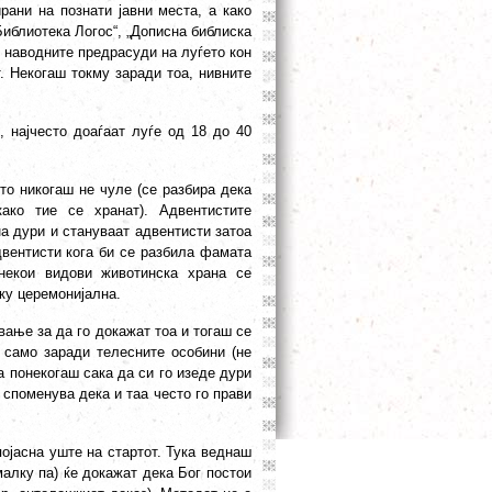
рани на познати јавни места, а како
Библиотека Логос“, „Дописна библиска
и наводните предрасуди на луѓето кон
. Некогаш токму заради тоа, нивните
, најчесто доаѓаат луѓе од 18 до 40
то никогаш не чуле (се разбира дека
ко тие се хранат). Адвентистите
на дури и стануваат адвентисти затоа
двентисти кога би се разбила фамата
некои видови животинска храна се
ку церемонијална.
вање за да го докажат тоа и тогаш се
 само заради телесните особини (не
аа понекогаш сака да си го изеде дури
е споменува дека и таа често го прави
ојасна уште на стартот. Тука веднаш
малку па) ќе докажат дека Бог постои