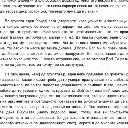
т на некои аналогии и философски докази од минатите векови (на приме
 лош, токму заради тоа што некои бариери сепак на тој начин се рушат, н
да верува дека постои Бог, тоа ништо нема да му значи.
Во групата еден (покрај сега „втераните“ креационисти и застапници
сти кои релативно се лесен плен заради тоа што, ако малку веруваа
и се да ги прифатат објаснувањата за негативностите што се проп
змот (гатање, астрологија, магија и т. н.). Да бидам појасен: еден спи
јата од кој му е јасно дека самиот Бог (а не некој човек) му забранув
ние, тој лесно се наоѓа во тешка дилема: „Постои Бог, ми ги прати ови
 да бирам вечна смрт или да им се придружам. Во православието да е в
и ми го објасниле тоа...“ Ако го отфрлиш ова, ќе те отфрли Бог! Се разб
и, но од јавниот настап токму тоа се заклучува.
На овој начин, некој од групата бр. еден веќе преминал во групата б
е завршена. Таквите само треба да го усвојат празнувањето на саботата
нечисто месо, па со тоа прагот на „подобноста“ е поминат, и ете, новио
лабоко да го усвоите, одите на курсеви за „библиски вистини“, каде шт
ви, вашето уверување дека сте на вистинскиот пат, станува цврсто како
а на аргументите и претходното познавање на Библијата можат да се с
а место почнува процесот на „перење на мозокот“. Постепено го отфрлат
ле дека Библијата „многу подобро знае“, тогаш вие ги прифаќате
мациите што ви се сервираат. За да останете и опстанете во такво 
ологија нетипична за „надворешниот“ свет), морате и да мислите како н