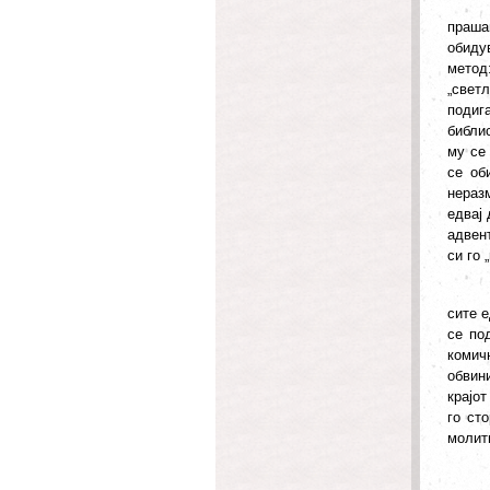
праша
обиду
метод:
„свет
подига
библис
му се 
се об
нераз
едвај 
адвен
си го 
сите е
се по
комич
обвин
крајот
го ст
молит