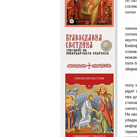
по па
сосема
склон 
лично
склон
окулти
Библи
созна
можам
пати б
зборов
полу 
јадат 
ова д
стихо
силат
На ов
убеди
инфор
термин