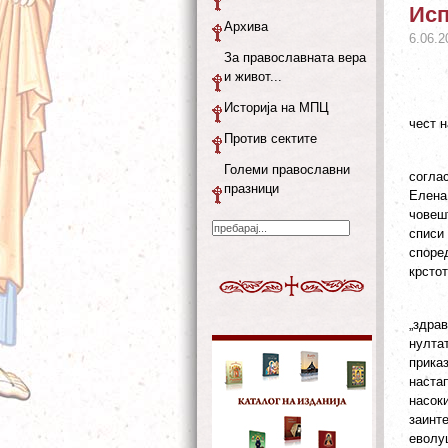
Исп
Архива
6.06.2
За православната вера
и живот...
Историја на МПЦ
чест 
Против сектите
Големи православни
согла
празници
Елена
човеш
списи
споре
крстот
„здра
нултат
прика
наста
насок
заинт
еволу