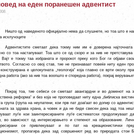
овед на еден поранешен адвентист
008.
Ништо од наведеното официјално нема да слушнете, но тоа што е нав
на исклучоците
Адвентистите сметаат дека токму ним им е доверена најточната 
сно со тоа настапуваат. Тоа што се од скоро и за нив не претставува
 Вајт е токму таа избраната и пророкот преку кого Бог ги објави сво
твото. Согласно со овој став, тие не признаваат повеќе ниту еден про
 конструирана е целокупната „теологија“ која главно се врти околу пр
дна работа (ако за нив тоа воопшто е споредна работа), покрај верувањ
.
Покрај тоа, тие себеси се сметаат авангардни и во доменот на з
вствена реформа“ и без која не проповедаат ниту една „библиска вистин
а група (група на неупатени, кои прв пат доаѓаат во допир со адвентис
зната за здрава храна, а човек и да не биде свесен дека зад тоа неш
пуваат луѓе кои заинтересираните луѓе систематски продолжуваат да
и, во зависност од интересирањето и степенот на образование. Личн
ересирани се привлекуваат и по пат на креационистички пред
ционизмот, пропагира дека зад совршениот ред во природата стои Б