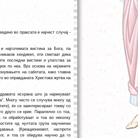
едено во праксата е најчест случај -
и најголемата вистина за Бога, па
 никаков хендикеп, оти сметаат дека
ите последни вистини и упатства за
рок по неа. Врз основа на нејзините
азнувањето на саботата, како главна
ето во оправданата Христова жртва на
дравата исхрана што ја нарекуваат
а“. Многу често се случува многу од
тите), ќе се заинтересираат токму со
то друго се крие. Паралелно со тоа,
 ги обработуваат и тоа во неколку
остите од нултата група научнички
авања. (Креационизмот, наспроти
ог, и тоа се обидува научно да го