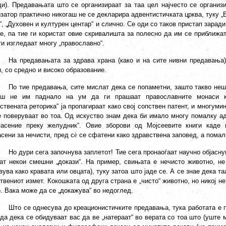
ди). Предавањата што се организираат за таа цел најчесто се организи
затор практично никогаш не се декларира адвентистичката црква, туку „
, „Духовен и културен центар“ и слично. Се оди со таков пристап зарад
те, па тие ги користат овие скривалишта за полесно да им се приближат
и изгледаат многу „православно“.
На предавањата за здрава храна (како и на сите нивни предавања)
, со средно и високо образование.
По тие предавања, сите мислат дека се попаметни, зашто такво неш
аш не им паднало на ум да ги прашаат православните монаси ка
ствената реторика“ ја пропагираат како свој сопствен патент, и многуми
е поверуваат во тоа. Од искуство знам дека би имало многу помалку а
пасение преку желудник“. Овие зборови од Мојсеевите книги каде 
сени за нечисти, пред с
è
се сфатени како здравствена заповед, а помал
Но дури сега започнува заплетот! Тие сега пронаоѓаат научно објасну
аат некои смешни „докази“. На пример, свињата е нечисто животно, не
ува како кравата или овцата), туку затоа што јаде се. А се знае дека т
твениот измет. Кокошката од друга страна е „чисто“ животно, но никој н
. Вака може да се „докажува“ во недоглед.
Што се однесува до креационистичките предавања, тука работата е п
да дека се обидуваат вас да ве „натераат“ во верата со тоа што (уште 