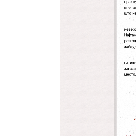
практ
впечат
што не
невер
Најта
разго
заблу
ги из
загази
место