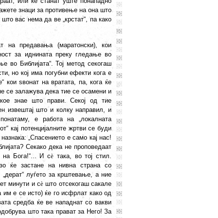
ираат, или ќе станат уште понападно
кажете знаци за противење на она што
 што вас нема да ве „крстат“, па како
т на предавања (маратонски), кои
ност за иднината преку гледање во
ње во Библијата“. Тој метод секогаш
и, но кој има погубни ефекти кога е
 кои ѕвонат на вратата, па, кога ќе
не се залажува дека тие се осамени и
 кое знае што прави. Секој од тие
ен извештај што и колку направил, и
понатаму, е работа на „локалната
от“ кај потенцијалните жртви се буди
назнака: „Спасението е само кај нас!
блијата? Секако дека не проповедаат
на Бога!“... И с
è
така, во тој стил.
зо ќе застане на нивна страна со
и „дерат“ луѓето за крштевање, а ние
ет минути и с
è
што отсекогаш сакале
 им е се исто) ќе го исфрлат како од
вата средба ќе ве нападнат со вакви
одобрува што така прават за Него! За