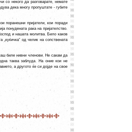
чи со некого да разговарате, немате
бедува дека многу пропуштате - губите
ои поранешни пријатели, кои поради
ија понудената рака на пријателство.
Господ и нашата молитва. Било каков
 „куќичка“ од челик на сопствената
огаш биле нивни членови. Не сакам да
една таква заблуда. На оние кои не
вието, а другото ќе си дојде на свое