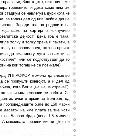
во прашање, Зашто „ете, сите ние сме
ира гревовите, и дека само ним им
ков стадиум се навлегува дури кога ќе
л, за голем дел од нив, веќе е доцна
фирале. Заради тоа во редовите на
која само на хартија е исклучиво
зелитска дејност. Дека тоа е така,
иле толку и толку храна и пакети, а
 толку неправославен, што по првиот
дина да има многу луѓе за пакети, а
крстиле“, или се подготвуваат да го
ови на кои тогаш не се повикале).
окрај УНПРОФОР, можела да влезе во
а се пропушти конвојот, а и дел од
ира, кога Бог е „на наша страна!“).
 за какви малверзации се работи. Се
вентистичките цркви во Белград, од
на проповедниците биле по 150 марки
е десеток на име плата за тие исти
т на Баново брдо (цена 1,5 милион
. А мнозината верници мисли: „Бог ни