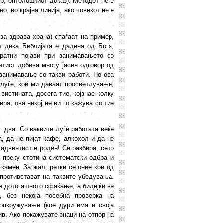
р, онтолошкиот доказ). Методот не е
о, во крајна линија, ако човекот не е
 за здрава храна) спаѓаат на пример,
т дека Библијата е дадена од Бога,
ратни појави при занимавањето со
ритист добива многу јасен одговор од
а занимавање со такви работи. По ова
е луѓе, кои ми даваат просветлување;
истината, досега тие, којзнае колку
ира, ова никој не ви го кажува со тие
р. два. Со ваквите луѓе работата веќе
, да не пијат кафе, алкохол и да не
т адвентист е роден! Се разбира, сето
о преку стотина систематски одбрани
 камен. За жал, ретки се оние кои од
противстават на таквите убедувања.
е дотогашното сфаќање, а бидејќи ве
, без некоја посебна проверка на
опкружување (кое дури има и своја
ив. Ако покажувате знаци на отпор на