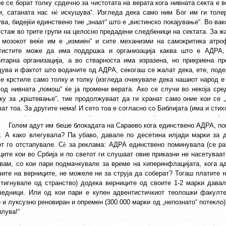
е се борат толку срдечно за чистотата на верата кога нивната секта е 
и, сатаната нас н
è
искушува“. Изгледа дека само ним Бог им ги толер
ва, бидејќи единствено тие „знаат“ што е „вистинско покајување“. Во ва
стаж во трите групи на целосно предадени следбеници на сектата. За жа
 мозокот веќе им е „измиен“ и сите механизми на самокритика атро
тистите може да има поддршка и организација каква што е АДРА, 
итарна организација, а во стварноста има изразена, но прикриена про
дува и фактот што водачите од АДРА, секогаш се жалат дека, ете, подел
се крстиле само толку и толку (изгледа очекувале дека нашиот народ е
 од нивната „помош“ ќе ја промени верата. Ако се случи во некоја сре
ку за „крштевање“, тие продолжуваат да ги хранат само оние кои се „
ат тоа. За другите нема! И сето тоа е согласно со Библијата (има и стих
Голем адут им беше блокадата на Сараево кога единствено АДРА, п
т. А како влегувала? Па убаво, давале по десетина илјади марки за д
от го отстапувале. С
è
за реклама: АДРА единствено поминувала (се разб
ците кои во Србија и по светот ги слушаат овие приказни не насетуваат
вам, со кои пари подмачкувале за време на хиперинфлацијата, кога ад
зите на верниците, не можеле ни за струја да соберат? Тогаш платите 
стигнувале од странство) додека верниците од своите 1-2 марки давал
ведници. Или од кои пари е купен адвентистичкиот теолошки факулте
 и луксузно реновиран и опремен (300.000 марки од „непознато“ потекло)
лува!“