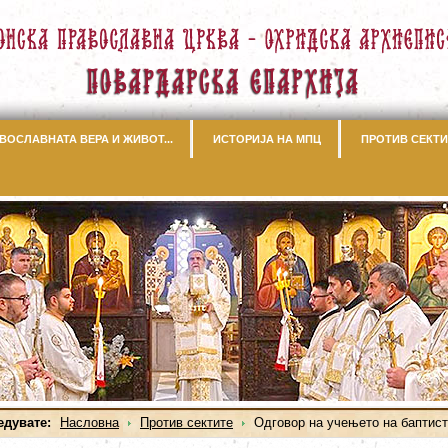
ВОСЛАВНАТА ВЕРА И ЖИВОТ...
ИСТОРИЈА НА МПЦ
ПРОТИВ СЕКТИ
едувате:
Насловна
Против сектите
Одговор на учењето на баптист