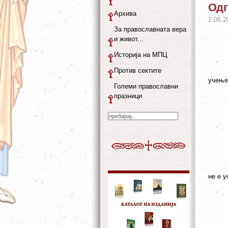
Одг
Архива
2.06.2
За православната вера
и живот...
Историја на МПЦ
Против сектите
учење 
Големи православни
празници
не е у