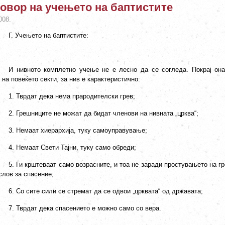
овор на учењето на баптистите
008.
Г. Учењето на баптистите:
И нивното комплетно учење не е лесно да се согледа. Покрај она
на повеќето секти, за нив е карактеристично:
1. Тврдат дека нема прародителски грев;
2. Грешниците не можат да бидат членови на нивната „црква“;
3. Немаат хиерархија, туку самоуправување;
4. Немаат Свети Тајни, туку само обреди;
5. Ги крштеваат само возрасните, и тоа не заради простувањето на г
слов за спасение;
6. Со сите сили се стремат да се одвои „црквата“ од државата;
7. Тврдат дека спасението е можно само со вера.