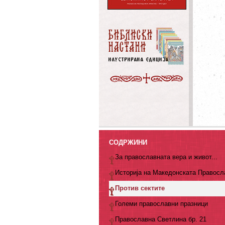
СОДРЖИНИ
За православната вера и живот...
Историја на Македонската Правосл
Против сектите
Големи православни празници
Православна Светлина бр. 21