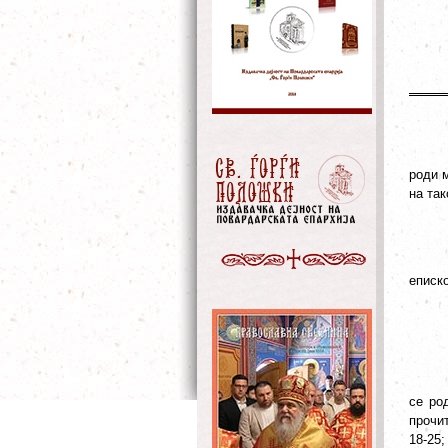
роди м
на так
еписко
се ро
прочит
18-25;