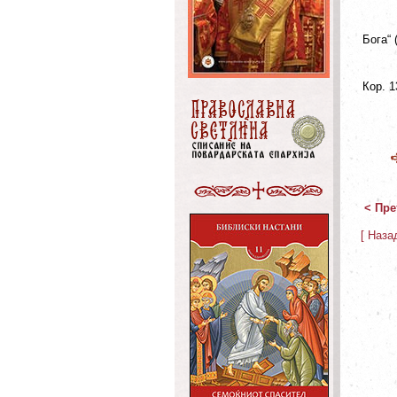
Бога“ 
Кор. 1
< Пре
[ Наза