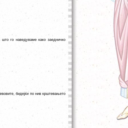
 што го наведуваме како заедничко
ревовите, бидејќи по нив крштевањето