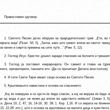
Православен одговор:
1. Светото Писмо јасно зборува за прародителскиот грев: „Ете, во 
ајката моја“ (Псал. 50, 5). „Затоа, како што гревот влезе во светот прек
ов начин и смртта премина на сите луѓе...“ (Рим. 5, 12).
2. Господ Исус Христос дошол заради спасение на болните и грешните,
3. Господ ја поставил хиерархијата: Он самиот е глава на Цркв
пите, презвитерите, ѓаконите итн. (Да се прочитаат Делата апостолски).
4. И сите Свети Тајни имаат своја основа во Светото Писмо.
5. Крштевањето навистина е основа на спасението:
„Кој ќе поверува и се крсти ќе биде спасен; а кој не верува ќе биде ос
ди од вода и дух не може да влезе во царството небесно“ (Јован 3, 5
а: Дела 10, 2, 47; 16, 14-16; 30, 39; 1. Кор. 1,16. И со верата на ближн
 15, 22-28; итн.), што е основа за крштевање на малите деца и кумството.