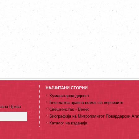
НАЈЧИТАНИ СТОРИИ
Хуманитарна дејност
Бесплатна правна помош за верниците
авна Црква
Свештенство - Велес
Биографија на Митрополитот Повардарски Ага
Каталог на изданија