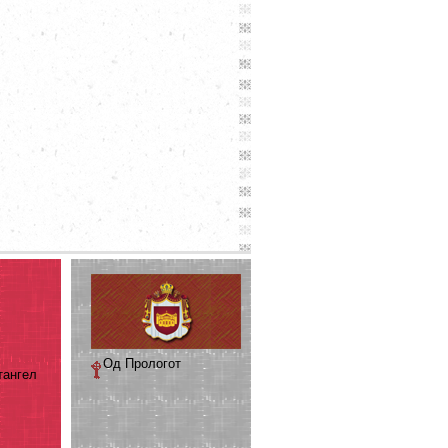
Од Прологот
тангел