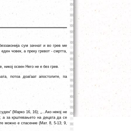
беззаконија сум зачнат и во грев ме
у еден човек, а преку гревот - смртта,
 никој освен Него не е без грев.
ата, потоа доаѓаат апостолите, па
уден“ (Марко 16, 16); „...Ако некој не
); а за крштевањето на децата да се
ите можно е спасение (Мат. 8, 5-13; 9,