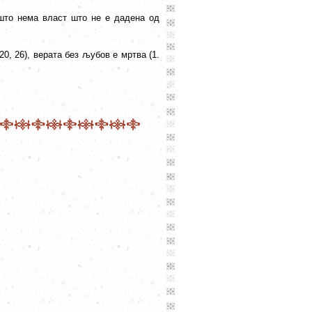
ашто нема власт што не е дадена од
20, 26), верата без љубов е мртва (1.