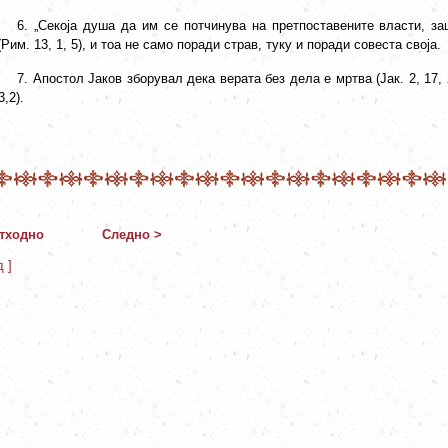
6. „Секоја душа да им се потчинува на претпоставените власти, з
(Рим. 13, 1, 5), и тоа не само поради страв, туку и поради совеста своја.
7. Апостол Јаков зборувал дека верата без дела е мртва (Јак. 2, 17, 
3,2).
тходно
Следно >
д ]