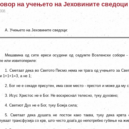
овор на учењето на Јеховините сведоци
008.
А. Учењето на Јеховините сведоци:
Мешавина од сите ереси осудени од седумте Вселенски собори - 
ле или извитопериле:
1. Сметаат дека во Светото Писмо нема ни трага од учењето за Свет
и 1+1+1=3, а не 1;
2. Бог не е секаде присутен, има свое место - престол и може да му 
3. Исус Христос не е Бог. Не воскреснал телесно, туку духовно;
4. Светиот Дух не е Бог, туку Божја сила;
5. Сметаат дека душата не постои како таква, туку дека крвта
уваат трансфузија со крв, што често доаѓа до непотребно губење на жи