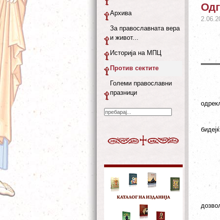
Одг
Архива
2.06.2
За православната вера
и живот...
Историја на МПЦ
Против сектите
Големи православни
празници
одрек
бидејќ
дозвол