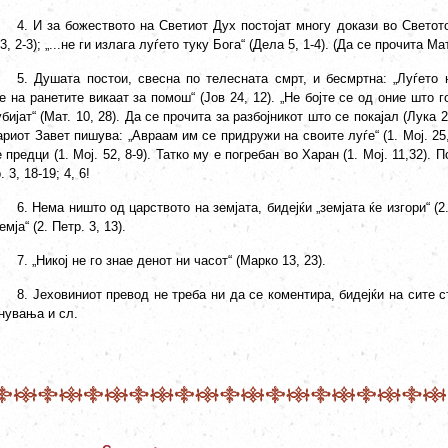
4. И за божеството на Светиот Дух постојат многу докази во Светото 
3, 2-3); „...не ги излага луѓето туку Бога“ (Дела 5, 1-4). (Да се прочита Мат
5. Душата постои, свесна по телесната смрт, и бесмртна: „Луѓето
 на ранетите викаат за помош“ (Јов 24, 12). „Не бојте се од оние што 
убијат“ (Мат. 10, 28). Да се прочита за разбојникот што се покајал (Лука 2
риот Завет пишува: „Авраам им се придружи на своите луѓе“ (1. Мој. 25, 8
 предци (1. Мој. 52, 8-9). Татко му е погребан во Харан (1. Мој. 11,32). П
. 3, 18-19; 4, 6!
6. Нема ништо од царството на земјата, бидејќи „земјата ќе изгори“ (2.
емја“ (2. Петр. 3, 13).
7. „Никој не го знае денот ни часот“ (Марко 13, 23).
8. Јеховиниот превод не треба ни да се коментира, бидејќи на сите
нувања и сл.