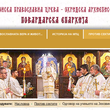
ВОСЛАВНАТА ВЕРА И ЖИВОТ...
ИСТОРИЈА НА МПЦ
ПРОТИВ СЕКТИ
едувате:
Насловна
Против сектите
Одговор на учењето на Јехови