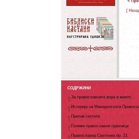
< Пре
[ Наза
СОДРЖИНИ
За православната вера и живот...
Историја на Македонската Правосл
Против сектите
Големи православни празници
Православна Светлина бр. 21