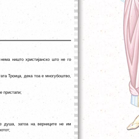
нема ништо христијанско што не го
ата Троица, дека тоа е многубоштво,
се пристапи;
 е душа, затоа на верниците не им
вотот;