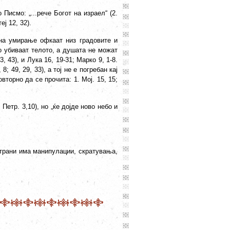
Писмо: „...рече Богот на израел“ (2.
еј 12, 32).
 на умирање офкаат низ градовите и
го убиваат телото, а душата не можат
3, 43), и Лука 16, 19-31; Марко 9, 1-8.
; 49, 29, 33), а тој не е погребан кај
овторно да се прочита: 1. Мој. 15, 15;
 Петр. 3,10), но „ќе дојде ново небо и
 страни има манипулации, скратувања,