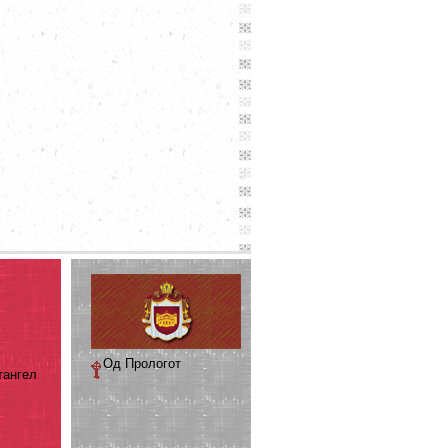
Од Прологот
тангел