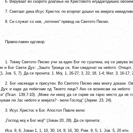
6. Веруваат во скорото доаѓање на Христовото илјадагодишно овозем
7. Сметаат дека Исус Христос по вторпат дошол на земјата невидлив
8. Се служат со нов, „поточен“ превод на Светото Писмо.
Православен одговор:
1. Токму Светото Писмо учи за еден Бог по суштина, кој се јавува во
ин и Бог Свети Дух: „Зашто Троица се, Кои сведочат на небото: Отецот,
(1. Јов. 5, 7). Да се прочита: 1. Мој. 1, 26-27; 3, 22; 18, 1-4; Мат. 3, 16-17; 
2. Бог насекаде е присутен. Во Светото Писмо има многу докази. О
т Дух и каде да побегнам од Твоето лице? Ако се вознесам на небото: 
и“ (Псал. 139,7-10). „Може ли некој да се скрие на тајно место да не г
увам ли Јас небото и земјата? - вели Господ“ (Јерем. 23, 24).
3. Исус Христос е Бог. Апостол Павле вели:
„Господ мој и Бог мој!“ (Јован 20, 28). Да се прочита:
Иса. 9, 6; Јован 1, 1; 10, 30; 14, 9; 16, 30; Рим. 9, 5; 1. Јов. 5, 20 итн.