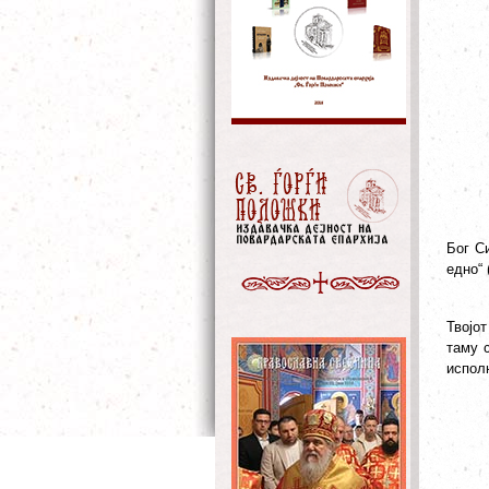
Бог С
едно“ 
Твојо
таму с
исполн