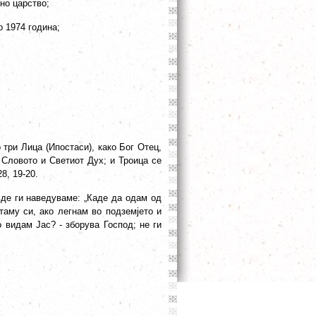
но царство;
о 1974 година;
 три Лица (Ипостаси), како Бог Отец,
 Словото и Светиот Дух; и Троица се
28, 19-20.
вде ги наведуваме: „Каде да одам од
таму си, ако легнам во подземјето и
о видам Јас? - зборува Господ; не ги