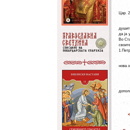
Цар. 2
душите
да ја 
Во Ста
своите
1.Петр
нова з
допол