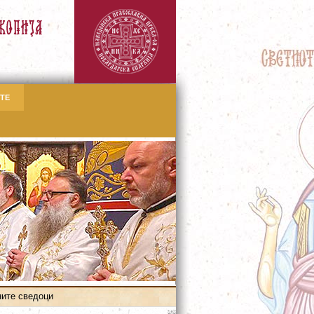
ТЕ
ните сведоци