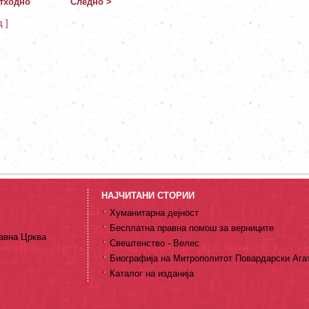
тходно
Следно >
д ]
НАЈЧИТАНИ СТОРИИ
Хуманитарна дејност
Бесплатна правна помош за верниците
авна Црква
Свештенство - Велес
Биографија на Митрополитот Повардарски Ага
Каталог на изданија