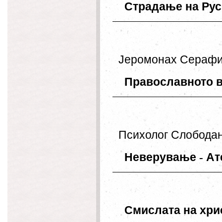
Страдање
на
Рус
Јеромонах
Сераф
Православното
Психолог
Слобода
Неверување
-
Ат
Смислата
на
хри