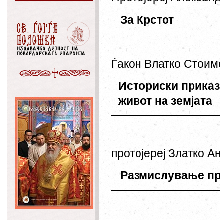
За
Крстот
Ѓакон
Влатко
Стоим
Историски
приказ
живот
на
земјата
протојереј
Златко
Ан
Размислување
п