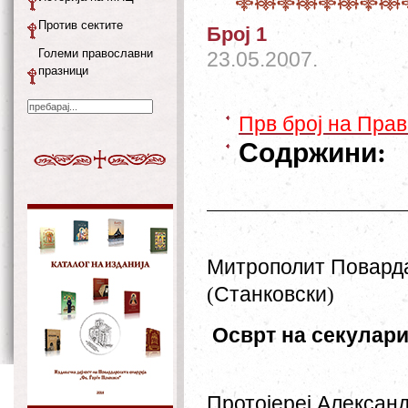
Против сектите
Број 1
Големи православни
23.05.2007.
празници
Прв број на Прав
Содржини
:
Митрополит
Повард
(
Станковски
)
Осврт
на
секулари
Протојереј
Алексан