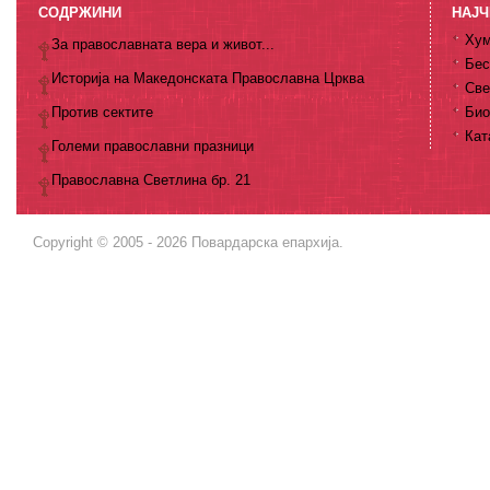
СОДРЖИНИ
НАЈЧ
Хум
За православната вера и живот...
Бес
Историја на Македонската Православна Црква
Све
Против сектите
Био
Кат
Големи православни празници
Православна Светлина бр. 21
Copyright © 2005 - 2026 Повардарска епархија.