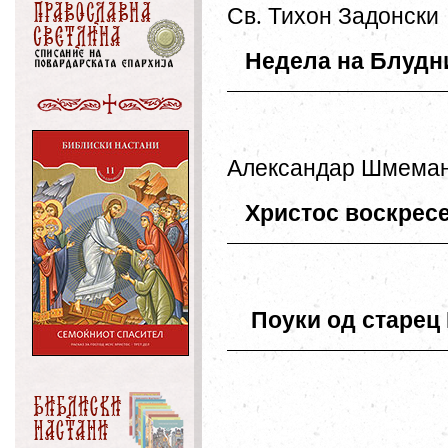
Св
.
Тихон
Задонски
Недела
на
Блудн
Александар
Шмема
Христос
воскрес
Поуки
од
старец