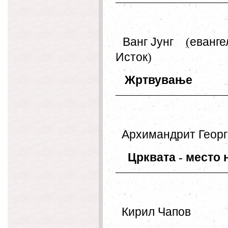
Ванг
Јунг
(
еванге
Исток
)
Жртвување
Архимандрит
Георг
Црквата
-
место
Кирил
Чапов