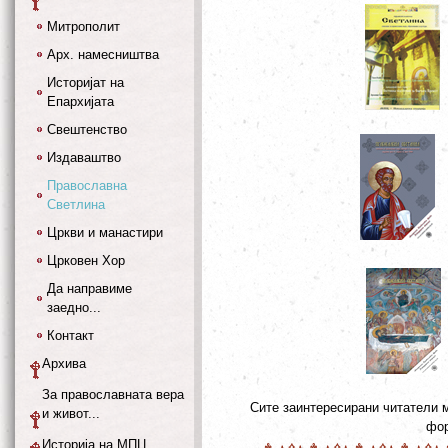
Митрополит
Арх. намесништва
Историјат на
Епархијата
Свештенство
Издаваштво
Православна
Светлина
Цркви и манастири
Црковен Хор
Да направиме
заедно...
Контакт
Архива
За православната вера
Сите заинтересирани читатели 
и живот...
фор
Историја на МПЦ