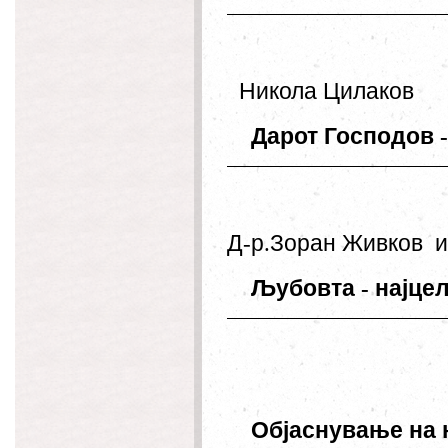
Никола
Цилаков
Дарот
Господов
Д
-
р
.
Зоран
Живков
и
Љубовта
-
најце
Објаснување
на