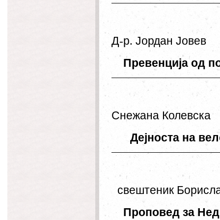
Д
-
р
.
Јордан
Јовев
Превенција
од
п
Снежана
Колевска
Дејноста
на
вел
свештеник
Борисл
Проповед
за
Нед