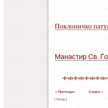
Поклоничко
пату
Манастир
Св
.
Ѓо
< Претходно
Следно >
[ Назад ]