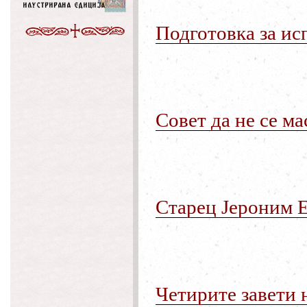
Подготовка
за
ис
Совет
да
не
се
ма
Старец
Јероним
Четирите
завети