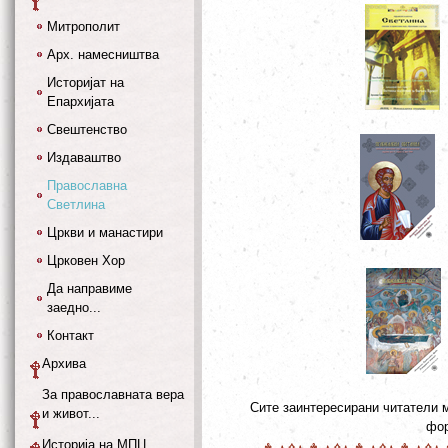
Митрополит
Арх. намесништва
Историјат на
Епархијата
Свештенство
Издаваштво
Православна
Светлина
Цркви и манастири
Црковен Хор
Да направиме
заедно...
Контакт
Архива
За православната вера
Сите заинтересирани читатели 
и живот...
фор
Историја на МПЦ