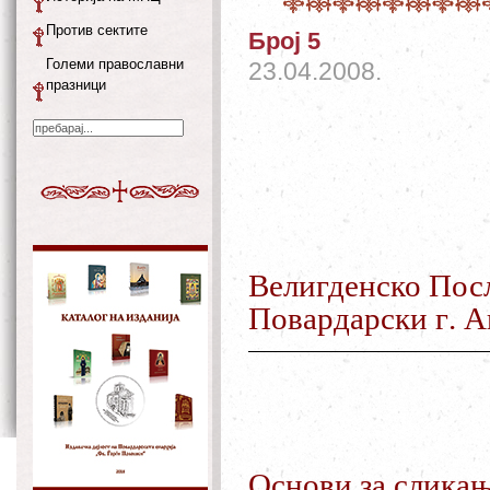
Против сектите
Број 5
Големи православни
23.04.2008.
празници
Велигденско
Пос
Повардарски
г
.
А
Основи
за
слика