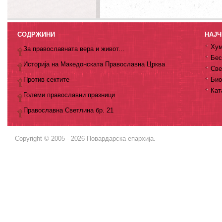
СОДРЖИНИ
НАЈЧ
Хум
За православната вера и живот...
Бес
Историја на Македонската Православна Црква
Све
Против сектите
Био
Кат
Големи православни празници
Православна Светлина бр. 21
Copyright © 2005 - 2026 Повардарска епархија.