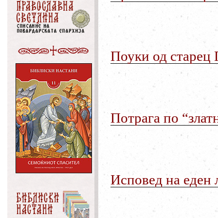
Поуки
од
старец
Потрага
по
“
злат
Исповед
на
еден