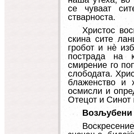
се чуваат си
стварноста.
Христос вос
скина сите лан
гробот и нè из
пострада на к
смирение го по
слободата. Хрис
блаженство и ж
осмисли и опре
Отецот и Синот 
Возљубени 
Воскресение