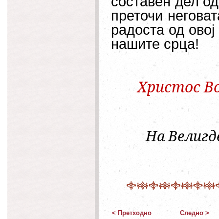
составен дел од
преточи неговат
радоста од овој
нашите срца!
Христос Во
На Велигде
< Претходно
Следно >