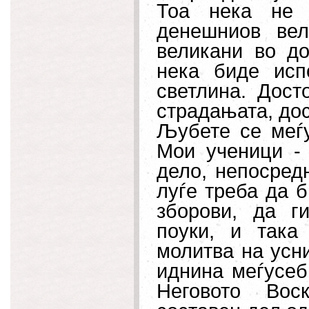
Тоа нека не 
денешниов ве
великани во до
нека биде исп
светлина. Дост
страдањата, дос
Љубете се меѓу
Мои ученици -
дело, непосредн
луѓе треба да 
зборови, да г
поуки, и така
молитва на усни
иднина меѓусеб
Неговото Вос