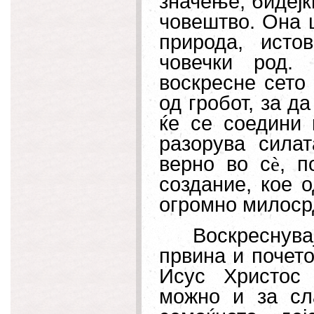
значење, бидејќ
човештво. Она 
природа, исто
човечки род.
воскресне сето
од гробот, за д
ќе се соедини 
разорува силат
верно во с
è
, п
создание, кое о
огромно милоср
Воскреснув
првина и почето
Исус Христос
можно и за сл