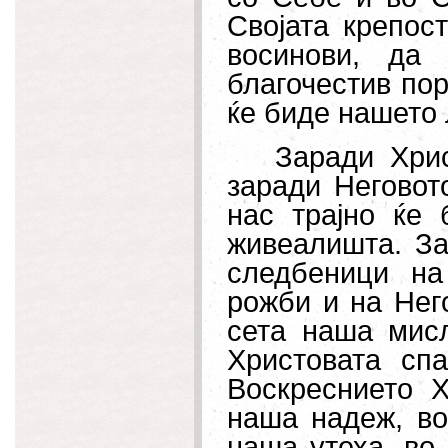
Својата крепос
восинови, да
благочестив пор
ќе биде нашето 
Заради Хрис
заради Неговот
нас трајно ќе
живеалишта. За
следбеници на
рожби и на Нег
сета наша мис
Христовата сп
Воскреснието Х
наша надеж, во
наша утеха, во