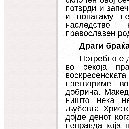
потврди и запеч
и понатаму н
наследство 
прав
ославен ро
Драги браќа
Потребно е 
во секоја пр
воскресенска
претвориме в
добрина. Макед
ништо нека н
љубовта Христо
дојде денот ког
неправда која н