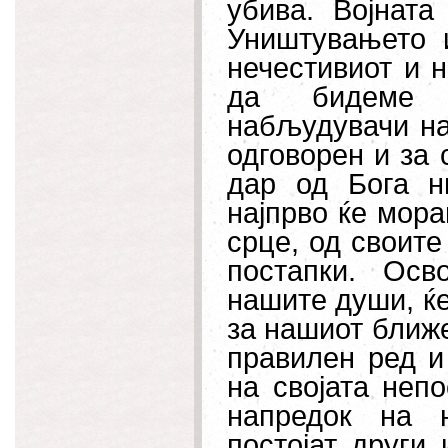
убива. Војнат
Уништувањето 
нечестивиот и н
да бидеме п
набљудувачи на
одговорен и за с
дар од Бога н
најпрво ќе мора
срце, од своите
постапки. Осв
нашите души, ќе
за нашиот ближе
правилен ред и
на својата неп
напредок на 
постојат други