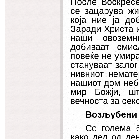
После Воскресе
се зацарува жи
која ние ја до
Заради Христа 
наши овоземн
добиваат сми
повеќе не умира
стануваат залог
нивниот немате
нашиот дом небе
мир Божји, ш
вечноста за сек
Возљубени 
Со голема б
како дел од де