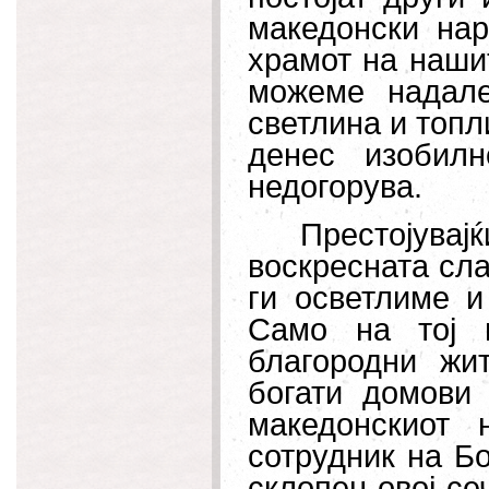
македонски нар
храмот на нашит
можеме надале
светлина и топл
денес изобилн
недогорува.
Престојув
воскресната сла
ги осветлиме и
Само на тој 
благородни жи
богати домови 
македонскиот
сотрудник на Бо
склопен овој се