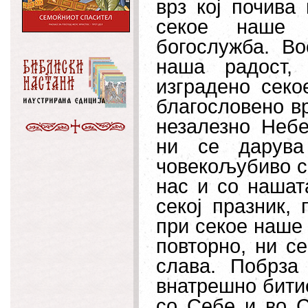
врз кој почива
секое наше м
богослужба. Во
наша радост,
изградено секо
благословено вр
незалезно Небе
ни се дарува
човекољубиво с
нас и со нашат
секој празник,
при секое наше 
повторно, ни с
слава. Побрза
внатрешно битие
со Себе и во С