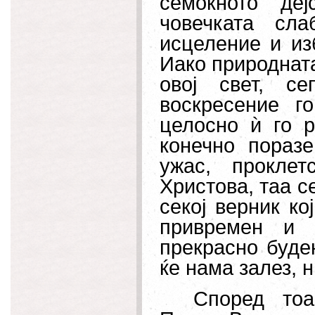
семоќното деј
човечката сл
исцеление и из
Иако природната
овој свет, с
воскресение г
целосно ѝ го р
конечно пораз
ужас, проклет
Христова, таа с
секој верник ко
привремен и 
прекрасно будењ
ќе нама залез, н
Според тоа