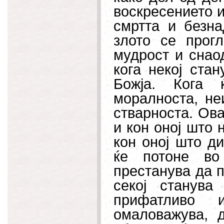
воскресението и
смртта и безн
злото се прог
мудрост и снао
кога некој ста
Божја. Кога 
моралноста, не
стварноста. Ова
и кон оној што 
кон оној што ди
ќе потоне во
престанува да п
секој станув
прифатливо 
омаловажува, 