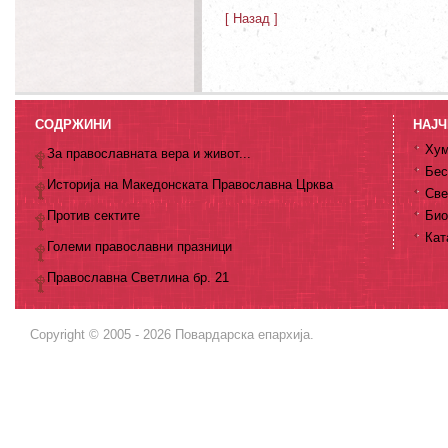
[ Назад ]
СОДРЖИНИ
НАЈЧ
Хум
За православната вера и живот...
Бес
Историја на Македонската Православна Црква
Све
Против сектите
Био
Кат
Големи православни празници
Православна Светлина бр. 21
Copyright © 2005 - 2026 Повардарска епархија.