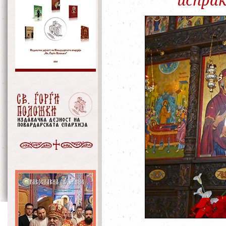
испраќ