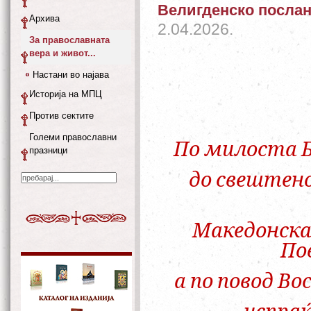
Велигденско послан
Архива
2.04.2026.
За православната
вера и живот...
Настани во најава
Историја на МПЦ
Против сектите
Големи православни
По милоста 
празници
до свештен
Македонска
По
а по повод Во