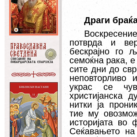
Драги браќа
Воскресени
потврда и ве
бескрајно го љ
семоќна рака, е
сите дни до свр
неповторливо 
украс се чув
христијанска д
нитки јa прони
тие му овозмож
историјата во 
Сеќавањето на