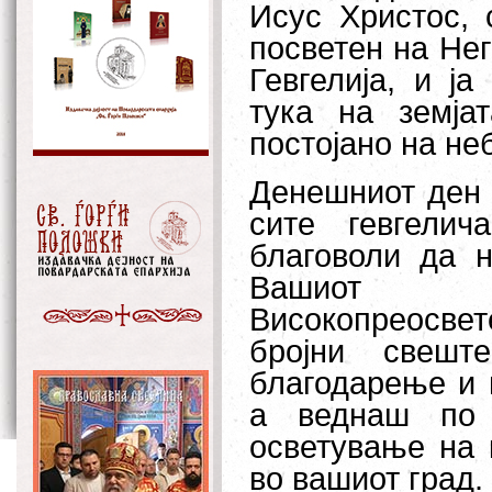
Исус Христос, 
посветен на Не
Гевгелија, и ј
тука на земја
постојано на не
Денешниот ден е
сите гевгели
благоволи да 
Вашиот н
Високопреосвет
бројни свешт
благодарење и 
а веднаш по 
осветување на 
во вашиот град.