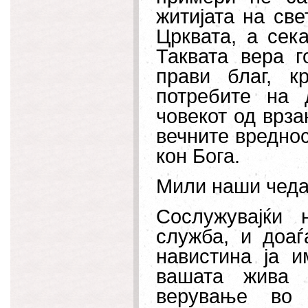
житијата на св
Црквата, а сек
Таквата вера г
прави благ, к
потребите на 
човекот од врза
вечните вреднос
кон Бога.
Мили наши чеда
Сослужувајќи 
служба, и доаѓ
навистина ја 
вашата жива 
верување во 