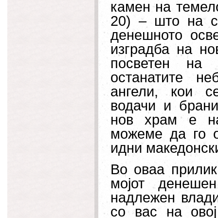
камен на темел
20) – што на с
денешното осв
изградба на но
посветен на 
останатите не
ангели, кои с
водачи и брани
нов храм е н
можеме да го 
идни македонски
Во оваа прилик
мојот денеше
надлежен влади
со вас на ово