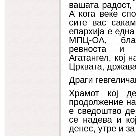
вашата радост, 
А кога веќе сп
сите вас сака
епархија е една
МПЦ-ОА, благ
ревноста и 
Агатангел, кој 
Црквата, држава
Драги гевгелича
Храмот кој д
продолжение на
е сведоштво дек
се надева и ко
денес, утре и за