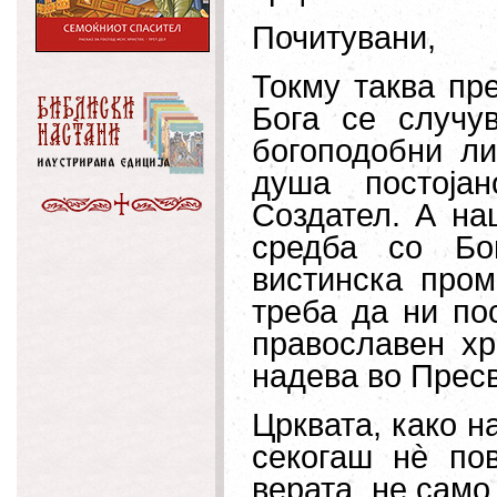
Почитувани,
Токму таква пр
Бога се случу
богоподобни ли
душа постоја
Создател. А на
средба со Бо
вистинска пром
треба да ни по
православен хр
надева во Пресв
Црквата, како н
секогаш нè по
верата, не само