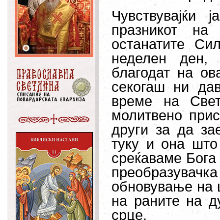
Чувствувајќи 
празникот на
останатите Си
неделен ден, 
благодат на ов
секогаш ни да
време на Свет
молитвено прис
други за да за
туку и она што
среќаваме Бога 
преобразувач
обновување на 
на раните на д
срце.