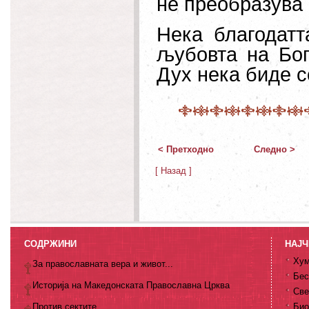
нè преобразува 
Нека благодатт
љубовта на Бог
Дух нека биде с
< Претходно
Следно >
[ Назад ]
СОДРЖИНИ
НАЈЧ
Хум
За православната вера и живот...
Бес
Историја на Македонската Православна Црква
Све
Против сектите
Био