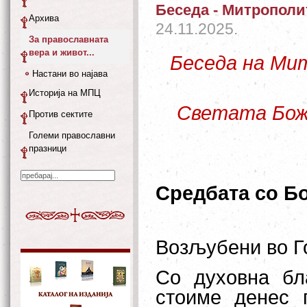
Беседа - Митрополи
Архива
24.11.2025.
За православната
вера и живот...
Беседа на Ми
Настани во најава
Историја на МПЦ
Светата Бож
Против сектите
Големи православни
празници
Средбата со Бо
Возљубени во Го
Со духовна бл
стоиме денес 