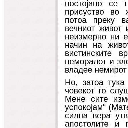
постојано се 
присуство во х
потоа преку в
вечниот живот 
неизмерно ни е
начин на живо
вистинските в
неморалот и зл
владее немирот 
Но, затоа тука
човекот го слу
Мене сите изм
успокојам“ (Мат
силна вера утв
апостолите и 