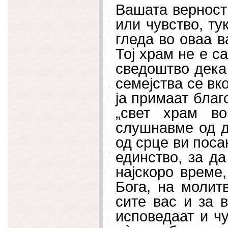
Вашата верност
или чувство, ту
гледа во оваа в
Тој храм не е с
сведоштво дека
семејства се вк
ја примаат благ
„свет храм во
слушнавме од д
од срце ви поса
единство, за да
најскоро време,
Бога, на молит
сите вас и за 
исповедаат и ч