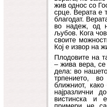
жив однос со Го
срце. Верата е 
благодат. Верат
во надеж, од 
љубов. Кога чов
своите можности
Кој е извор на ж
Плодовите на т
– жива вера, се
дела: во нашет
трпението, в
ближниот, как
најразлични д
вистинска и е
примери не са