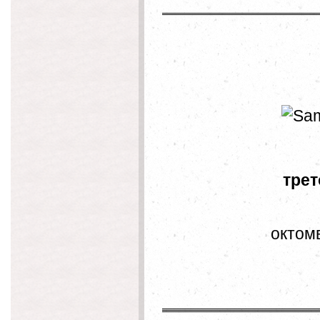
тре
октомвр