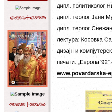
дипл. политиколог Н
дипл. теолог Јани М
дипл. теолог Снежан
лектура: Косовка С
дизајн и компјутерс
печати: „Европа`92
www.povardarska-