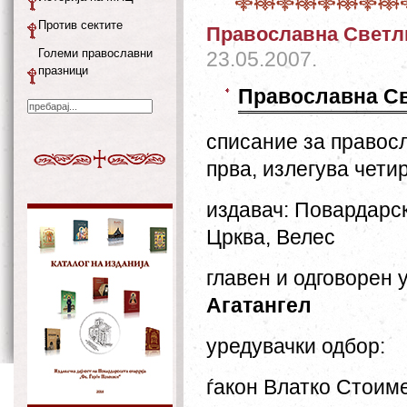
Против сектите
Православна Светл
Големи православни
23.05.2007.
празници
П
равославна С
списание за правос
прва,
излегува чети
издавач: Повардарс
Црква, Велес
главен и одговорен 
Агатангел
уредувачки одбор:
ѓакон Влатко Стоим