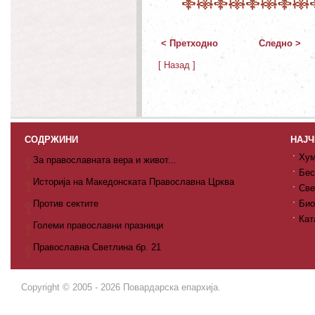
< Претходно
Следно >
[ Назад ]
СОДРЖИНИ
НАЈЧ
Хум
За православната вера и живот...
Бес
Историја на Македонската Православна Црква
Све
Против сектите
Био
Кат
Големи православни празници
Православна Светлина бр. 21
Copyright © 2005 - 2026 Повардарска епархија.