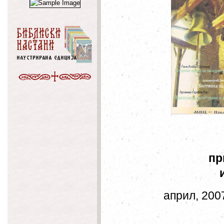
прво
април