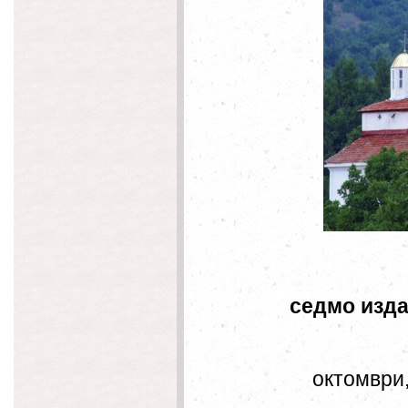
седмо из
октомвр