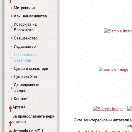
Митрополит
Арх. намесништва
Историјат на
Епархијата
Свештенство
Издаваштво
Православна
Светлина
Цркви и манастири
Црковен Хор
Да направиме
заедно...
Контакт
Архива
За православната вера
Сите заинтересирани читатели 
и живот...
фор
Историја на МПЦ