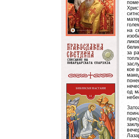
поме
Хрис
ситн
мате
голе
на с
изоб
лико
бели
за р
топл
засл
кое 
маке
поне
нече
од м
небес
Зато
поин
прису
закл
вече
Лаза