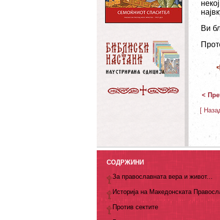
неко
највк
Ви б
Прот
< Пре
[ Наза
СОДРЖИНИ
За православната вера и живот...
Историја на Македонската Правосл
Против сектите