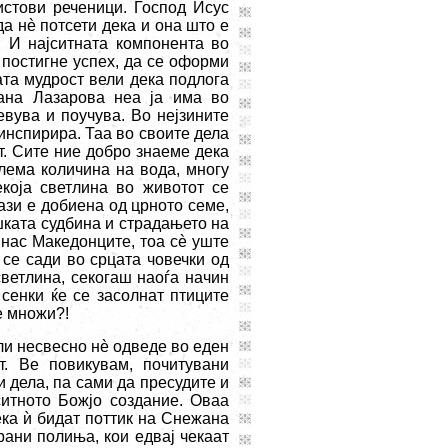
истови реченици. Господ Исус
да н
è
потсети дека и она што е
. И најситната компонента во
 постигне успех, да се оформи
ата мудрост вели дека подлога
жана Лазарова неа ја има во
евува и поучува. Во нејзините
инспирира. Таа во своите дела
т. Сите ние добро знаеме дека
лема количина на вода, многу
која светлина во животот се
ази е добиена од црното семе,
шката судбина и страдањето на
 нас Македонците, тоа с
è
уште
 се сади во срцата човечки од
светлина, секогаш наоѓа начин
 сенки ќе се засолнат птиците
се множи?!
ли несвесно н
è
одведе во еден
т. Ве повикувам, почитувани
и дела, па сами да пресудите и
ситното Божјо создание. Оваа
ека
ѝ
бидат поттик на Снежана
ани полиња, кои едвај чекаат