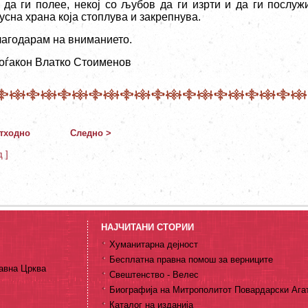
ј да ги полее, некој со љубов да ги изрти и да ги послуж
усна храна која стоплува и закрепнува.
лагодарам на вниманието.
оѓакон Влатко Стоименов
тходно
Следно >
д ]
НАЈЧИТАНИ СТОРИИ
Хуманитарна дејност
Бесплатна правна помош за верниците
авна Црква
Свештенство - Велес
Биографија на Митрополитот Повардарски Ага
Каталог на изданија