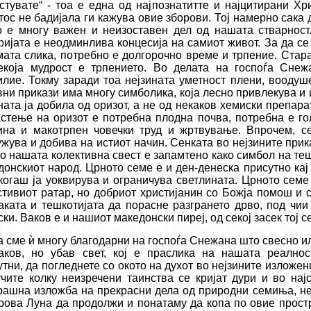
стувате“ - тоа е една од најпознатитте и најцитирани Хр
тос не бадијала ги кажува овие зборови. Тој намерно сака 
о е многу важен и неизоставен дел од нашата стварност
ријата е неодминлива концесија на самиот живот. За да се
мата слика, потребно е долгорочно време и трпение. Стар
екоја мудрост е трпението. Во делата на госпоѓа Сне
илие. Токму заради тоа нејзината уметност плени, воодуш
вни прикази има многу симболика, која лесно привлекува и 
ната ја добила од оризот, а не од некаков хемиски препара
астење на оризот е потребна плодна почва, потребна е го
ина и макотрпен човечки труд и жртвување. Впрочем, се
ужува и добива на истиот начин. Сенката во нејзините прик
во нашата колективна свест е запамтено како симбол на те
донскиот народ. Црното семе е и ден-денеска присутно кај
когаш ја уоквирува и ограничува светлината. Црното семе
стивиот ратар, но добриот христијанин со Божја помош и 
аката и тешкотијата да порасне разгрането дрво, под чии
ки. Ваков е и нашиот македонски пиреј, од секој засек тој 
а сме
ѝ
многу благодарни на госпоѓа Снежана што свесно и
аков, но убав свет, кој е праслика на нашата реалнос
тни, да погледнете со окото на духот во нејзините изложен
учите колку неизречени таинства се кријат дури и во нај
рашна изложба на прекрасни дела од природни семиња, н
рова Луна да продолжи и понатаму да копа по овие простр