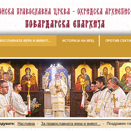
ВОСЛАВНАТА ВЕРА И ЖИВОТ...
ИСТОРИЈА НА МПЦ
ПРОТИВ СЕКТИ
едувате:
Насловна
За православната вера и живот...
Поздравен го