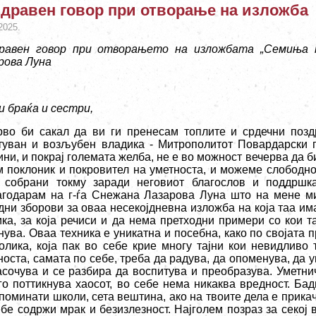
дравен говор при отворање на изложба
2025.
равен говор при отворањето на изложбата „Семиња 
рова Луна
и браќа и сестри,
рво би сакал да ви ги пренесам топлите и срдечни позд
туван и возљубен владика - Митрополитот Повардарски г.
ни, и покрај големата желба, не е во можност вечерва да би
м поклоник и покровител на уметноста, и можеме слободно
 собрани токму заради неговиот благослов и поддршк
агодарам на г-ѓа Снежана Лазарова Луна што на мене м
дни зборови за оваа несекојдневна изложба на која таа им
ика, за која речиси и да нема претходни примери со кои 
ува. Оваа техника е уникатна и посебна, како по својата п
олика, која пак во себе крие многу тајни кои невидливо 
оста, самата по себе, треба да радува, да опоменува, да у
асочува и се разбира да воспитува и преобразува. Уметнич
 го поттикнува хаосот, во себе нема никаква вредност. Бад
 поминати школи, сета вештина, ако на твоите дела е прика
ебе содржи мрак и безизлезност. Најголем позраз за секој 