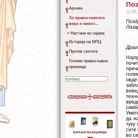
Поз
Архива
12.09.
За православната
Позд
вера и живот...
Лаза
Настани во најава
Историја на МПЦ
Драг
Против сектите
Најп
Големи православни
почи
празници
причи
голе
овде
забл
вове
техн
вредн
симб
Уметн
да н
туку
сите
во с