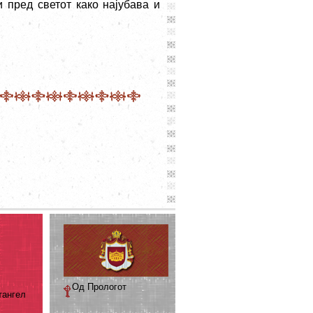
и пред светот како најубава и
Од Прологот
тангел