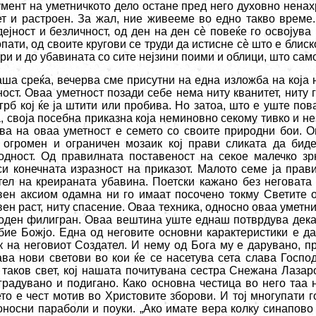
умент на уметничкото дело остане пред него духовно ненах
ет и растроен. За жал, ние живееме во едно такво време.
дејност и безличност, од ден на ден с
è
повеќе го освојува 
пати, од своите кругови се труди да истисне с
è
што е блиско
ри и до убавината со сите нејзини поими и облици, што сам
аша среќа, вечерва сме присутни на една изложба на која
ност. Оваа уметност позади себе нема ниту кванитет, ниту 
 грб кој ќе ја штити или пробива. Но затоа, што е уште по
а, своја посебна приказна која неминовно секому тивко и н
ва на оваа уметност е семето со своите природни бои. О
 огромен и ограничен мозаик кој прави сликата да бид
одност. Од правилната поставеност на секое малечко зрн
си конечната изразност на приказот. Малото семе ја прав
тел на креираната убавина. Поетски кажано без неговата 
вен аксиом одамна ни го имаат посочено токму Светите о
вен раст, ниту спасение. Оваа техника, односно оваа уметн
оден филигран. Оваа вештина уште еднаш потврдува дека 
бие Божјо. Една од неговите основни карактеристики е да
к на неговиот Создател. И нему од Бога му е дарувано, п
ава нови светови во кои ќе се насетува сета слава Госпо
 таков свет, кој нашата почитувана сестра Снежана Лазар
градувано и подигано. Како основна честица во него таа 
то е чест мотив во Христовите зборови. И тој многупати 
оносни параболи и поуки. „Ако имате вера колку синапово