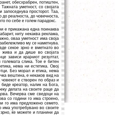
ранет, обесхрабрен, потиштен,
 Тажната уметност, со својата
и запоседнува просторот. Таа,
 до реалноста, до човечноста,
ото по себе е голем парадокс.
 ни е прикажана една поинаква
габарит, ниту некаква реклама,
важно, оваа уметност има своја
езабележливо му се наметнува.
вде секое зрно е вметнато во
е жива и да дише во својата
це зависи крајниот резултат,
и големата слика. Тое е битен
етика, нема ни естетика. Овој
тци. Без морал и етика, нема
ичка вештина, е некаков вид на
човекот е створен по образ и
 биде креатор, налик на Бога,
реку делата на своите раце да
дова. Вечерва сме сведоци на
ова со години го има строено,
ни го има предложено семето.
го има употребувано во своите
 зрно, ќе можете и планини да