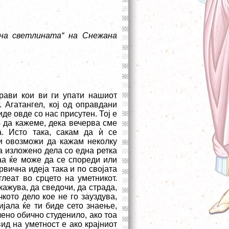
на светлината“ на Снежана
рави кои ви ги упати нашиот
 Агатангел, кој од оправдани
де овде со нас присутен. Тој е
 да кажеме, дека вечерва сме
а. Исто така, сакам да
ѝ
се
и овозможи да кажам неколку
а изложено дела со една ретка
таа ќе може да се спореди или
рвична идеја така и по својата
тлеат во срцето на уметникот.
кажува, да сведочи, да страда,
кото дело кое не го зауздува,
ијала ќе ти биде сето знаење,
чено обично студенило, ако тоа
вид на уметност е ако крајниот