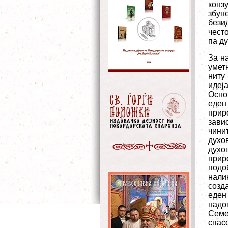
конз
збун
бези
често
па ду
За н
умет
ниту
идеј
Осно
еден
прир
зави
чини
духо
духо
прир
подо
нали
созд
еден
надо
Семе
спас