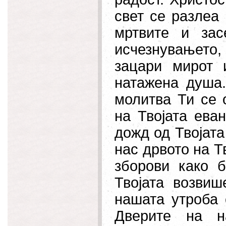
свет се разлеа
мртвите и за
исчезнувањето,
зацари мирот 
натажена душа.
молитва Ти се 
на Твојата ева
дожд од Твојата
нас дрвото на Т
зборови како 
Твојата возвиш
нашата утроба 
Дверите на н