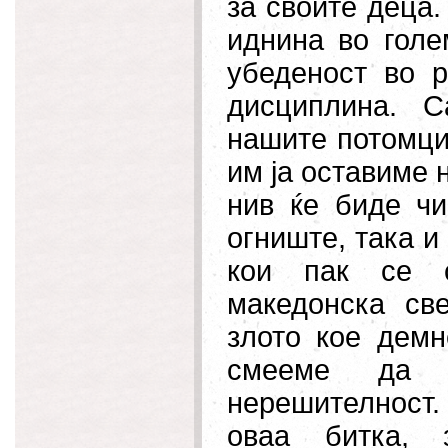
за своите деца.
иднина во голе
убеденост во р
дисциплина. 
нашите потомци
им ја оставиме 
нив ќе биде чи
огниште, така и
кои пак се
македонска св
злото кое демн
смееме да 
нерешителност.
оваа битка, 