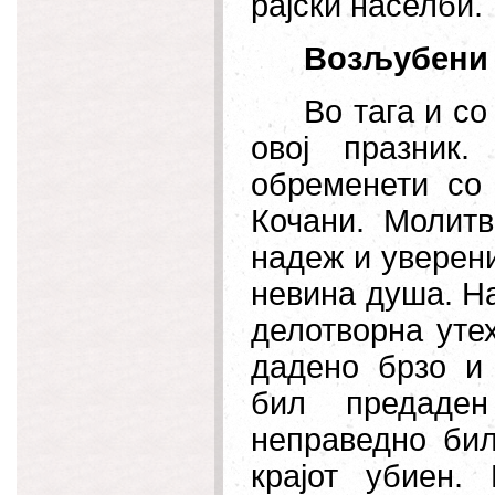
рајски населби.
Возљубени 
Во тага и с
овој празник
обременети со 
Кочани. Молит
надеж и уверени
невина душа. На
делотворна уте
дадено брзо и
бил предаден
неправедно бил
крајот убиен.