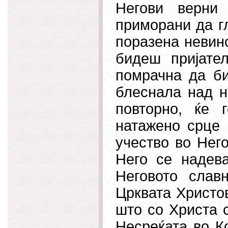
Негови верни
приморани да гл
поразена невин
бидеш пријате
помрачна да би
блеснала над н
повторно, ќе 
натажено срце 
учество во Нег
Него се надев
Неговото слав
Црквата Христов
што со Христа с
Несреќата во К