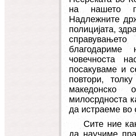
на нашето п
Надлежните држ
полицијата, здр
справувањет
благодариме
човечноста н
посакуваме и с
повтори, толк
македонско 
милосрдноста
к
да истраеме во 
Сите ние ка
да научиме пра