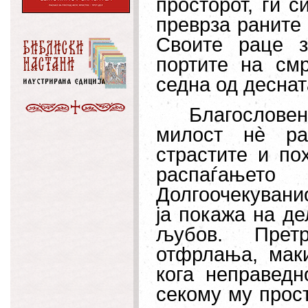
просторот, ги с
преврза раните 
Своите раце з
портите на см
седна од деснат
Благословен 
милост н
è
раз
страстите и по
распаѓањето
Долгоочекуванио
ја покажа на д
љубов. Прет
отфрлања, маки
кога неправедн
секому му прост