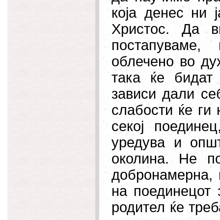
која денес ни 
Христос. Да 
постапуваме,
облечено во дух
така ќе бидат
зависи дали се
слабости ќе ги
секој поединец
уредува и опш
околина. Не п
добронамерна, к
на поединецот 
родител ќе треб