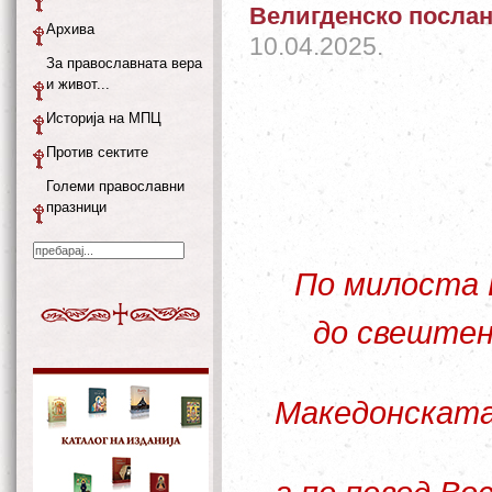
Велигденско послан
Архива
10.04.2025.
За православната вера
и живот...
Историја на МПЦ
Против сектите
Големи православни
празници
По милоста 
до свеште
Македонската 