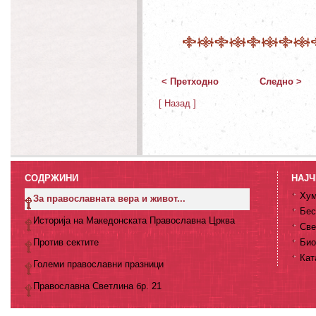
< Претходно
Следно >
[ Назад ]
СОДРЖИНИ
НАЈЧ
Хум
За православната вера и живот...
Бес
Историја на Македонската Православна Црква
Све
Против сектите
Био
Кат
Големи православни празници
Православна Светлина бр. 21