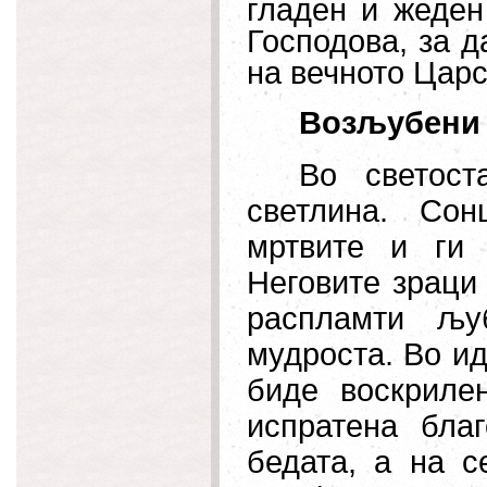
гладен и жеден
Господова, за д
на вечното Цар
Возљубени 
Во светост
светлина. Со
мртвите и ги 
Неговите зраци 
распламти љу
мудроста. Во ид
биде воскриле
испратена благ
бедата, а на 