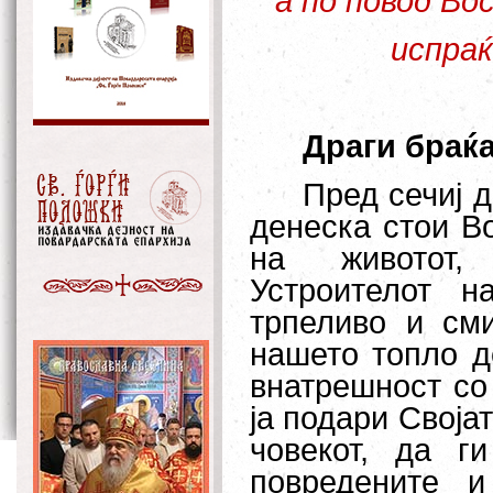
а по повод Во
испраќ
Драги браќа
Пред сечиј д
денеска стои В
на животот,
Устроителот н
трпеливо и см
нашето топло до
внатрешност со 
ја подари Своја
човекот, да г
повредените 