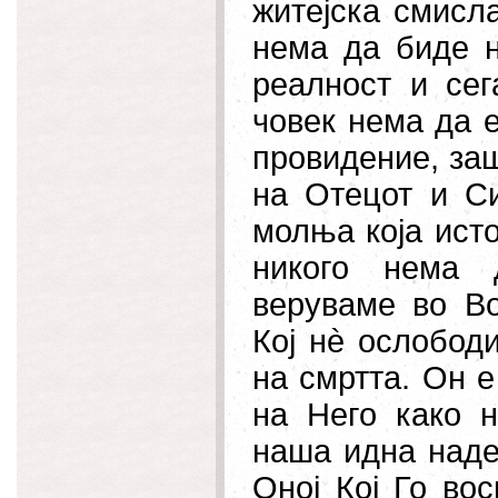
житејска
смисла
нема да биде н
реалност и сег
човек нема да 
провидение, заш
на Отецот и Си
молња која исто
никого нема д
веруваме во Во
Кој нè ослободи
на смртта. Он е
на Него како н
наша идна наде
Оној Кој Го во