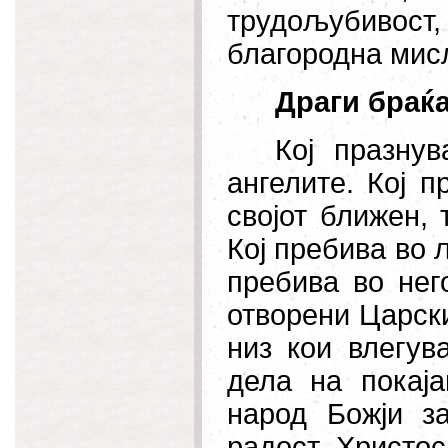
трудољубивост
благородна мис
Драги браќа
Кој празнув
ангелите. Кој 
својот ближен, 
Кој пребива во љ
пребива во нег
отворени Царск
низ кои влегув
дела на покај
народ Божји з
радост. Христос