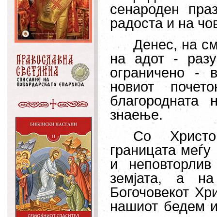
сенароден праз
радоста и на чо
Денес, на с
на адот - раз
ограничено - в
новиот почет
благородната 
знаење.
Со Христо
границата меѓу 
и неповторлив
земјата, а н
Богочовекот
Хри
нашиот бедем и