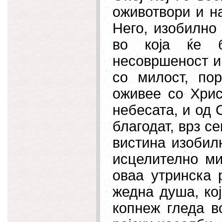
оживотвори и н
Него, изобилно
во која ќе б
несовршеност и 
со милост, по
оживее со Хрис
небесата, и од 
благодат, врз с
вистина изобилн
исцелително
мир
оваа утринска 
жедна душа, кој
копнеж гледа в