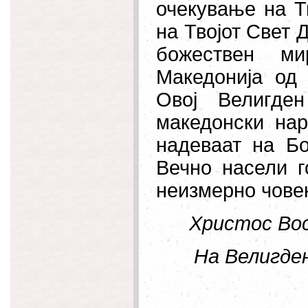
очекување на Тв
на Твојот Свет Д
божествен ми
Македонија од 
Овој Велигде
македонски нар
надеваат на Бо
Вечно насели г
неизмерно чове
Христос Вос
На Велигден