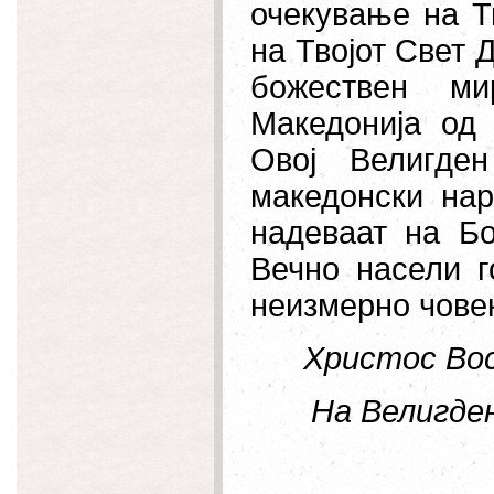
очекување на Тв
на Твојот Свет Д
божествен ми
Македонија од 
Овој Велигде
македонски нар
надеваат на Бо
Вечно насели г
неизмерно чове
Христос Вос
На Велигден