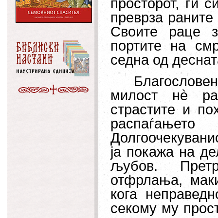
просторот, ги с
преврза раните 
Своите раце з
портите на см
седна од деснат
Благословен 
милост н
è
раз
страстите и по
распаѓањето
Долгоочекуванио
ја покажа на д
љубов. Прет
отфрлања, маки
кога неправедн
секому му прост