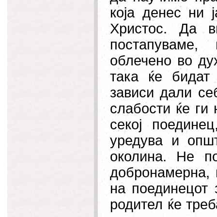
која денес ни 
Христос. Да 
постапуваме,
облечено во дух
така ќе бидат
зависи дали се
слабости ќе ги
секој поединец
уредува и опш
околина. Не п
добронамерна, к
на поединецот 
родител ќе треб