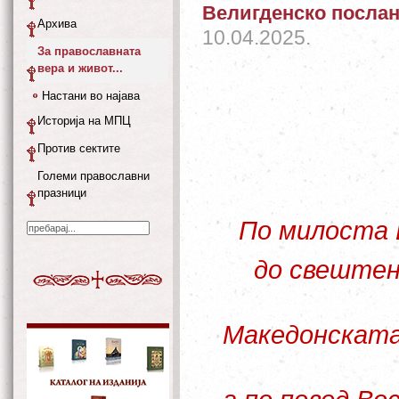
Велигденско послан
Архива
10.04.2025.
За православната
вера и живот...
Настани во најава
Историја на МПЦ
Против сектите
Големи православни
празници
По милоста 
до свеште
Македонската 