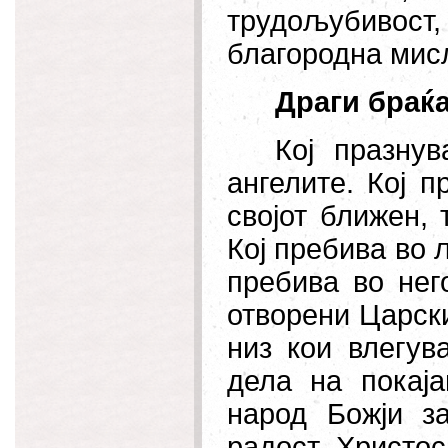
трудољубивост
благородна мис
Драги браќа
Кој празнув
ангелите. Кој 
својот ближен, 
Кој пребива во љ
пребива во нег
отворени Царск
низ кои влегув
дела на покај
народ Божји з
радост. Христос