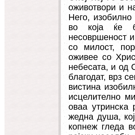
оживотвори и н
Него, изобилно
во која ќе б
несовршеност и 
со милост, по
оживее со Хрис
небесата, и од 
благодат, врз с
вистина изобилн
исцелително
мир
оваа утринска 
жедна душа, кој
копнеж гледа в