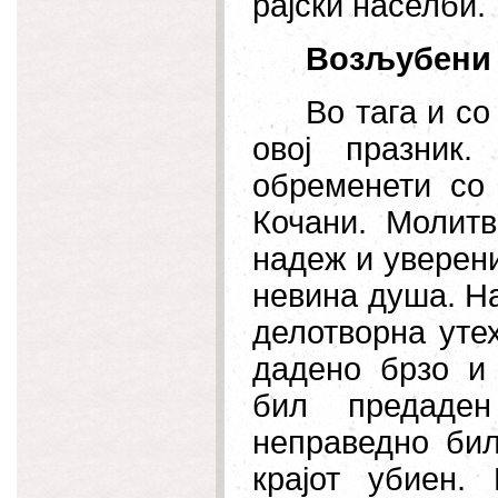
рајски населби.
Возљубени 
Во тага и с
овој празник
обременети со 
Кочани. Молит
надеж и уверени
невина душа. На
делотворна уте
дадено брзо и
бил предаден
неправедно бил
крајот убиен.