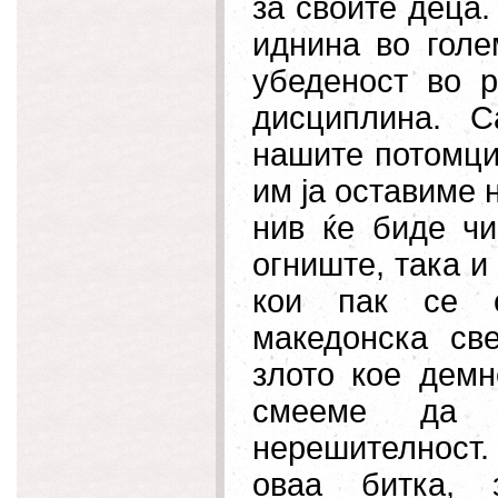
за своите деца.
иднина во голе
убеденост во р
дисциплина. 
нашите потомци
им ја оставиме 
нив ќе биде чи
огниште, така и
кои пак се
македонска св
злото кое демн
смееме да 
нерешителност.
оваа битка, 