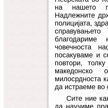
на нашето п
Надлежните држ
полицијата, здр
справувањет
благодариме
човечноста н
посакуваме и с
повтори, толк
македонско 
милосрдноста
к
да истраеме во 
Сите ние ка
да научиме пра