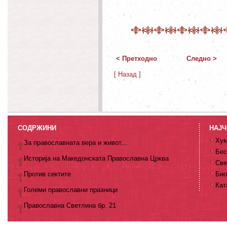
< Претходно
Следно >
[ Назад ]
СОДРЖИНИ
НАЈЧ
Хум
За православната вера и живот...
Бес
Историја на Македонската Православна Црква
Све
Против сектите
Био
Кат
Големи православни празници
Православна Светлина бр. 21