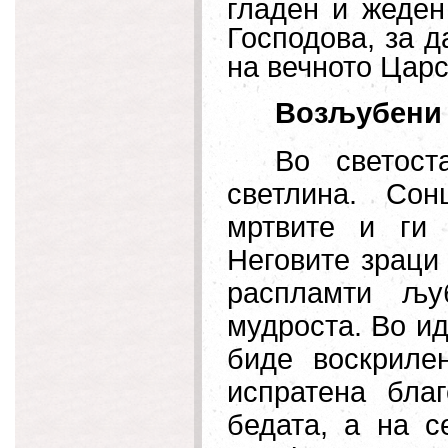
гладен и жеден
Господова, за д
на вечното Цар
Возљубени 
Во светост
светлина. Со
мртвите и ги 
Неговите зраци 
распламти љу
мудроста. Во ид
биде воскриле
испратена благ
бедата, а на 