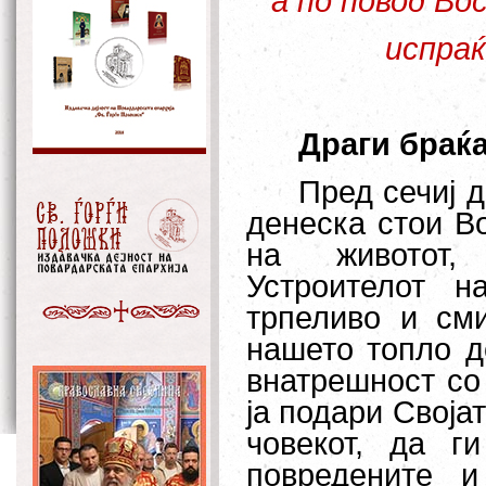
а по повод Во
испраќ
Драги браќа
Пред сечиј д
денеска стои В
на животот,
Устроителот н
трпеливо и см
нашето топло до
внатрешност со 
ја подари Своја
човекот, да г
повредените 