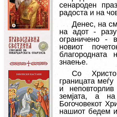
сенароден праз
радоста и на чо
Денес, на с
на адот - раз
ограничено - в
новиот почет
благородната 
знаење.
Со Христо
границата меѓу 
и неповторлив
земјата, а н
Богочовекот
Хри
нашиот бедем и