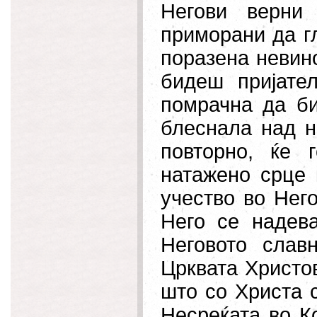
Негови верни
приморани да гл
поразена невин
бидеш пријате
помрачна да би
блеснала над н
повторно, ќе 
натажено срце 
учество во Нег
Него се надев
Неговото слав
Црквата Христов
што со Христа с
Несреќата во К