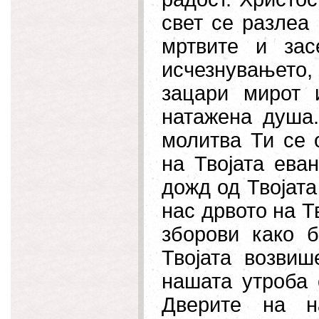
свет се разлеа
мртвите и за
исчезнувањето,
зацари мирот 
натажена душа.
молитва Ти се 
на Твојата ева
дожд од Твојата
нас дрвото на Т
зборови како 
Твојата возвиш
нашата утроба 
Дверите на н