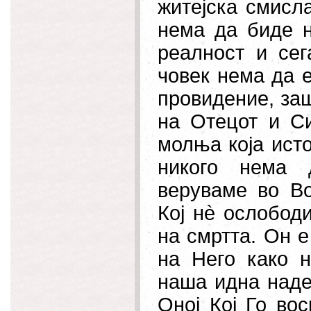
житејска
смисла
нема да биде н
реалност и сег
човек нема да 
провидение, заш
на Отецот и Си
молња која исто
никого нема д
веруваме во Во
Кој нè ослободи
на смртта. Он е
на Него како н
наша идна наде
Оној Кој Го во