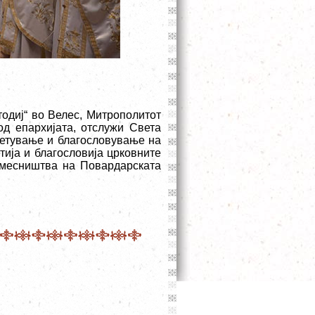
тодиј“ во Велес, Митрополитот
од епархијата, отслужи Света
ветување и благословување на
тија и благословија црковните
намесништва на Повардарската