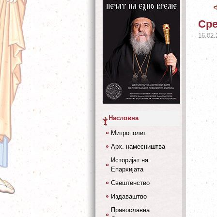
Сре
16.02.
Насловна
Митрополит
Арх. намесништва
Историјат на
Епархијата
Свештенство
Издаваштво
Православна