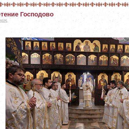
тение Господово
2025.