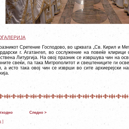
ОГАЛЕРИЈА
разникот Сретение Господово, во црквата „Св. Кирил и Ме
рдарски г. Агатангел, во сослужение на повеќе клирици 
ствена Литургија. На овој празник се извршува чин на ос
вните свеќи, па така Митрополитот и свештениците ги осве
и, а исто така овој чин се изврши во сите архиерејски 
ија.
тходно
Следно >
д ]