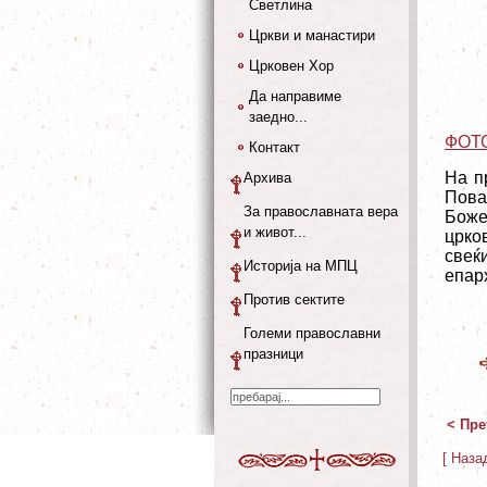
Светлина
Цркви и манастири
Црковен Хор
Да направиме
заедно...
ФОТ
Контакт
На п
Архива
Пова
За православната вера
Боже
и живот...
црко
свеќ
Историја на МПЦ
епарх
Против сектите
Големи православни
празници
< Пре
[ Наза