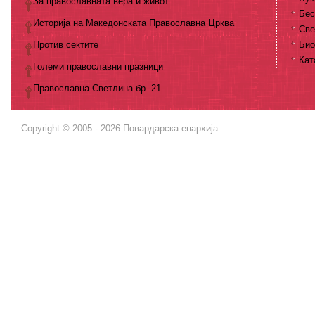
За православната вера и живот...
Бес
Историја на Македонската Православна Црква
Све
Против сектите
Био
Кат
Големи православни празници
Православна Светлина бр. 21
Copyright © 2005 - 2026 Повардарска епархија.