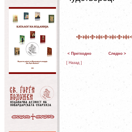
< Претходно
Следно >
[ Назад ]