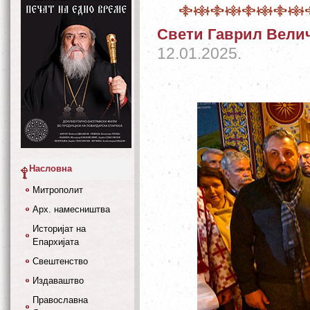
Свети Гаврил Вели
12.01.2025.
Насловна
Митрополит
Арх. намесништва
Историјат на
Епархијата
Свештенство
Издаваштво
Православна