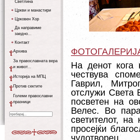
Светлина
Цркви и манастири
Црковен Хор
Да направиме
заедно...
Контакт
ФОТОГАЛЕРИЈ
Архива
За православната вера
На денот кога 
и живот...
чествува спом
Историја на МПЦ
Гаврил, Митро
Против сектите
отслужи Света 
Големи православни
посветен на ов
празници
Велес. Во пар
светителот, на
просејќи благо
чудотворец.