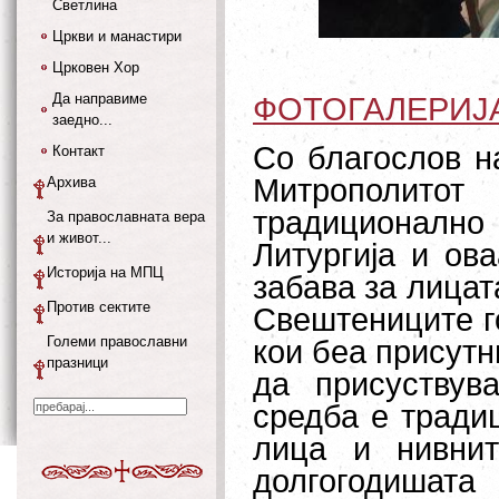
Светлина
Цркви и манастири
Црковен Хор
Да направиме
ФОТОГАЛЕРИЈ
заедно...
Со благослов н
Контакт
Митрополито
Архива
традиционалн
За православната вера
и живот...
Литургија и ов
Историја на МПЦ
забава за лицат
Против сектите
Свештениците го
Големи православни
кои беа присутн
празници
да присуствув
средба е тради
лица и нивни
долгогодишат