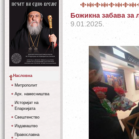
Божикна забава за 
9.01.2025.
Насловна
Митрополит
Арх. намесништва
Историјат на
Епархијата
Свештенство
Издаваштво
Православна