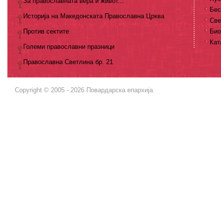
За православната вера и живот...
Бес
Историја на Македонската Православна Црква
Све
Против сектите
Био
Кат
Големи православни празници
Православна Светлина бр. 21
Copyright © 2005 - 2026 Повардарска епархија.