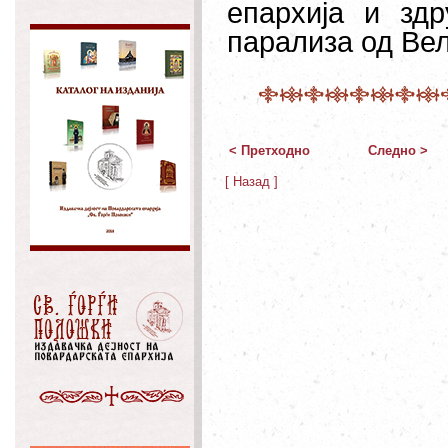
епархија и зд
парализа од Вел
< Претходно
Следно >
[ Назад ]