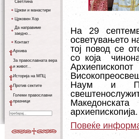
Светлина
Цркви и манастири
Црковен Хор
Да направиме
На 29 септем
заедно...
осветувањето на
Контакт
тој повод се о
Архива
со која
чинон
За православната вера
Архиепископ
и живот...
Високопреосве
Историја на МПЦ
Наум и Пов
Против сектите
свештенослу
Големи православни
Македонската
празници
архиепископија.
Повеќе информац