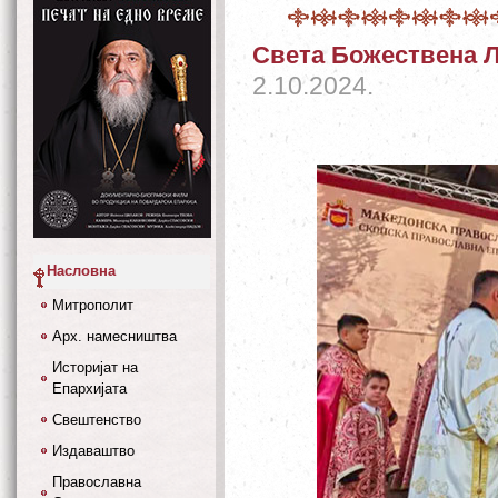
Света Божествена Л
2.10.2024.
Насловна
Митрополит
Арх. намесништва
Историјат на
Епархијата
Свештенство
Издаваштво
Православна