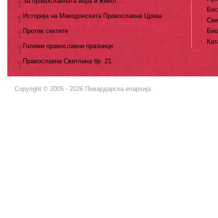
За православната вера и живот...
Бес
Историја на Македонската Православна Црква
Све
Против сектите
Био
Кат
Големи православни празници
Православна Светлина бр. 21
Copyright © 2005 - 2026 Повардарска епархија.