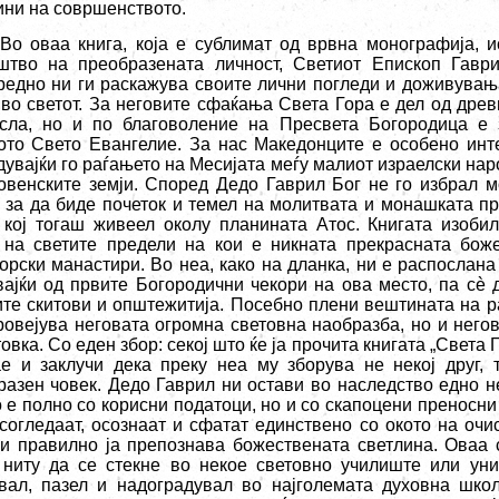
ини на совршенството.
Во оваа книга, која е сублимат од врвна монографија, 
штво на преобразената личност, Светиот Епископ Гавр
редно ни ги раскажува своите лични погледи и доживувањ
 во светот. За неговите сфаќања Света Гора е дел од древ
сла, но и по благоволение на Пресвета Богородица е 
ото Свето Евангелие. За нас Македонците е особено инте
увајќи го раѓањето на Месијата меѓу малиот израелски на
овенските земји. Според Дедо Гаврил Бог не го избрал м
а за да биде почеток и темел на молитвата и монашката пр
 кој тогаш живеел околу планината Атос. Книгата изоби
 на светите предели на кои е никната прекрасната бож
орски манастири. Во неа, како на дланка, ни е распослана
вајќи од првите Богородични чекори на ова место, па с
è
д
ите скитови и општежитија. Посебно плени вештината на 
провејува неговата огромна световна наобразба, но и него
овка. Со еден збор: секој што ќе ја прочита книгата „Света
ае и заклучи дека преку неа му зборува не некој друг, 
разен човек. Дедо Гаврил ни остави во наследство едно н
 е полно со корисни податоци, но и со скапоцени преносни
согледаат, осознаат и сфатат единствено со окото на очи
 и правилно ја препознава божествената светлина. Оваа 
 ниту да се стекне во некое световно училиште или унив
увал, пазел и надоградувал во најголемата духовна шко