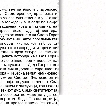
искуствен патепис и спасоносно
ил Светогорец од прва рака и
а за ова единствено и уникатно
на Македонија, и овде по Божја
зацарена новата татковина на
ресен делот каде тој поентира
род со основањето на Света Гора
оќниот Рим, ниту прославената
оповед, туку малиот и непознат
лува со извонредни и прецизни
ествена архитектура на самите
 целата историја на Света Гора,
о денешниот ред и поредок на
раскажување на Дедо Гаврил, во
вата лична духовна спремност и
 Гора - Небесна земја“ неминовно
туку од Светиот Дух осветен и
еверојатно духовно четиво. Ова
 анализи и заклучоци, кои можат
стениот дух. Само светителот ја
способност не може ниту да се
ерзитет. Дедо Гаврил нејзе ја
ла на православието. Неговиот