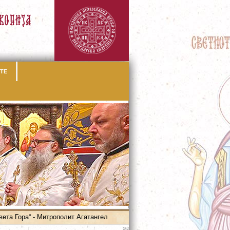
ТЕ
ета Гора“ - Митрополит Агатангел