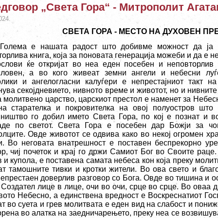
дговор „Света Гора“ - Митрополит Агата
024.
СВЕТА ГОРА - МЕСТО НА ДУХОВЕН ПР
Голема е нашата радост што добивме можност да ја 
орлива книга, која за поновата генерација можеби и да е 
ослови ќе откријат во неа еден посебен и неповторлив 
словен, а во кого живеат земни ангели и небесни лу
олики и ангелогласни калуѓери е непрестајниот такт на
ува секојдневието, нивното време и животот, но и нивните 
 молитвено царство, царскиот престол е наменет за Небесн
на старателка и покровителка на овој полуостров што 
пништво го добил името Света Гора, по кој е познат и в
аде по светот. Света Гора е посебен дар Божји за чо
олците. Овде животот се одвива како во некој огромен хра
и. Во неговата внатрешност е поставен беспрекорно ур
р, чиј почеток и крај го држи Самиот Бог во Своите раце.
 и купола, е поставена самата небеса кон која преку молит
ат тамошните тивки и кротки жители. Во ова свето и бла
епрестаен доверлив разговор со Бога. Овде во тишина и о
 Создател лице в лице, очи во очи, срце во срце. Во оваа
вото Небесно, а единствена вредност е Воскреснатиот Госп
т во суета и грев молитвата е еден вид на слабост и пониж
рена во алатка на заедничарењето, преку неа се возвишув