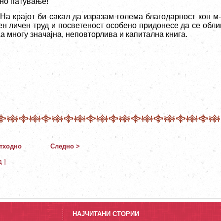
тно патување!
На крајот би сакал да изразам голема благодарност кон м-
н личен труд и посветеност особено придонесе да се обли
а многу значајна, неповторлива и капитална книга.
тходно
Следно >
д ]
НАЈЧИТАНИ СТОРИИ