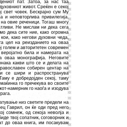
ениот пат. Затоа, за нас таа
духовниот живот. Среќен е секој
 свет човек. Бескрајно сум Му
а и неповторлива привилегија.
 на овие реченици. Тогаш многу
атливи. Не мислам ни дека сега
мо дека сите ние, како огромна
кои, како негови духовни чеда,
ата цел на реизданието на оваа
ој голем и авторитетен современ
а веројатно била и намерата на
а оваа монографија. Неговите
онака какви што се и делата на
равославен собирен центар на
ви се шири и распространува
Таму е добредојден секој, таму
омаќинка го пречекува во своите
кот-намерник го наоѓа и изодува
рага.
патување низ светите предели
на
ец Гаврил, он ќе оди пред него
ој сомнеж, од секоја неволја и
биде твој сопатник, соговорник и
ат до оваа книга, им посакувам