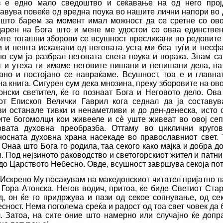
з е едно мало сведоштво и сеќавање на од него пројд
авува повеќе од вредна поука во нашите лични напори во 
 што барем за момент имал можност да се сретне со овој
дарен на Бога што и мене ме удостои со оваа единствен
ите тогашни зборови се всушност пресликани во редовите
и и нешта искажани од неговата уста ми беа туѓи и несф
но сум ја разбрал неговата света поука и порака. Знам са
т и утеха ги имаме неговите пишани и непишани дела, на 
јано и постојано се навраќаме. Всушност, тоа е и главн
а книга. Сигурен сум дека мнозина, преку зборовите на ов
онски светител, ќе го познаат Бога и Неговото дело. Ов
от Епископ Велички Гаврил кога седнал да ја составув
ви останале тивки и ненаметливи и до ден-денеска, исто 
ите богомолци кои живееле и с
è
уште живеат во овој сеп
овата духовна преобразба. Оттаму во циклични круго
носната духовна храна насекаде во православниот свет. 
Онаа што Бога го родила, таа секого како мајка и добра д
. Под нејзиното раководство и светогорскиот жител и патни
до Царството Небесно. Овде, всушност завршува секоја пот
Искрено Му посакувам на македонскиот читател пријатно 
 Гора Атонска. Негов водич, притоа, ќе биде Светиот Стар
д, он ќе го придржува и пази од секое сопнување, од сек
сност. Нема поголема среќа и радост од тоа свет човек да 
л. Затоа, на сите оние што намерно или случајно ќе допр