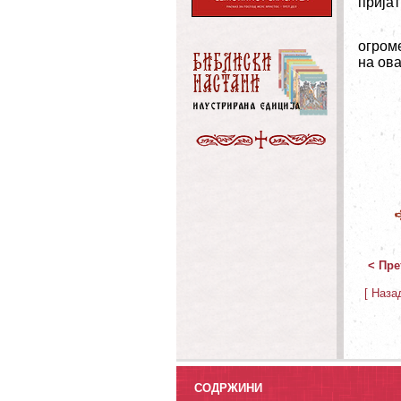
прија
огроме
на ова
< Пре
[ Наза
СОДРЖИНИ