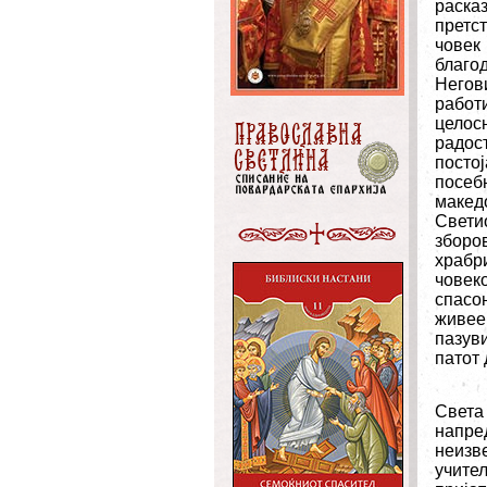
раска
претст
човек
благо
Негов
работ
целос
радос
посто
посебн
макед
Свети
зборо
храбр
човек
спасо
живее 
пазуви
патот 
Света
напре
неизве
учите