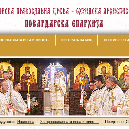
ВОСЛАВНАТА ВЕРА И ЖИВОТ...
ИСТОРИЈА НА МПЦ
ПРОТИВ СЕКТИ
едувате:
Насловна
За православната вера и живот...
Предговор „Св