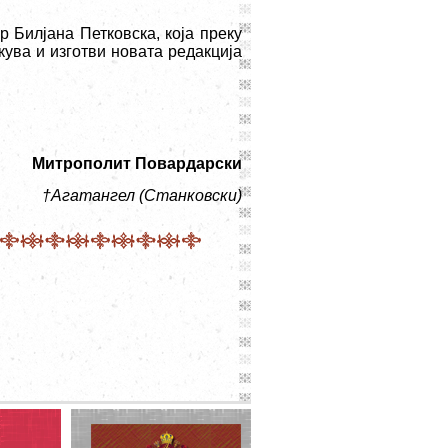
р Билјана Петковска, која преку
кува и изготви новата редакција
Митрополит Повардарски
†
Агатангел (Станковски)