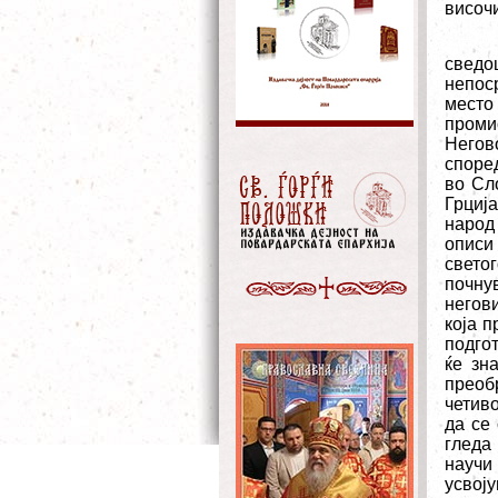
височ
сведо
непос
место
проми
Негов
според
во Сл
Грциј
народ
описи
светог
почну
негов
која 
подгот
ќе зн
преоб
четиво
да се 
гледа
научи
усвој