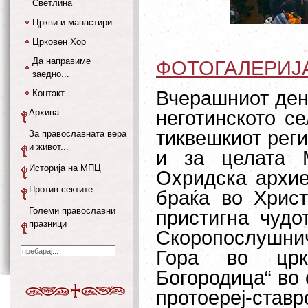
Светлина
Цркви и манастири
Црковен Хор
Да направиме
ФОТОГАЛЕРИЈ
заедно...
Вчерашниот ден 
Контакт
Архива
неготинското се
тиквешкиот реги
За православната вера
и живот...
и за целата 
Историја на МПЦ
Охридска архие
Против сектите
браќа во Христ
Големи православни
пристигна чудо
празници
Скоропослушнич
Гора во црк
Богородица“ во 
протоереј-ста