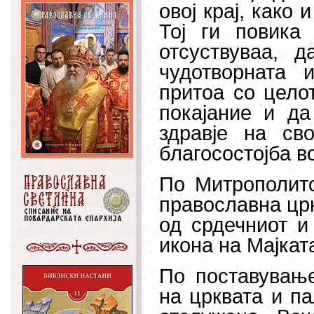
овој крај, како 
Тој ги повика
отсуствуваа, 
чудотворната 
притоа со цело
покајание и да
здравје на св
благосостојба в
По Митрополито
православна цр
од срдечниот и
икона на Мајкат
По поставување
на црквата и п