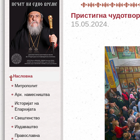
Пристигна чудотвор
15.05.2024.
Насловна
Митрополит
Арх. намесништва
Историјат на
Епархијата
Свештенство
Издаваштво
Православна