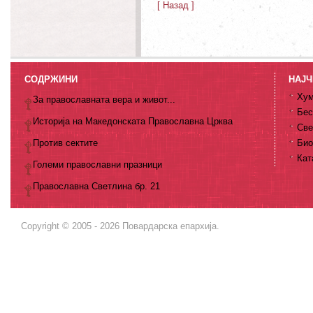
[ Назад ]
СОДРЖИНИ
НАЈЧ
Хум
За православната вера и живот...
Бес
Историја на Македонската Православна Црква
Све
Против сектите
Био
Кат
Големи православни празници
Православна Светлина бр. 21
Copyright © 2005 - 2026 Повардарска епархија.