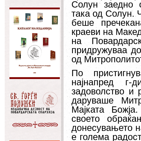
Солун заедно 
така од Солун. 
беше пречекан
краеви на Макед
на Повардарс
придружуваа до
од Митрополитот
По пристигну
најнапред г-
задоволство и р
даруваше Митр
Мајката Божја.
своето обраќа
донесувањето на
е голема радост