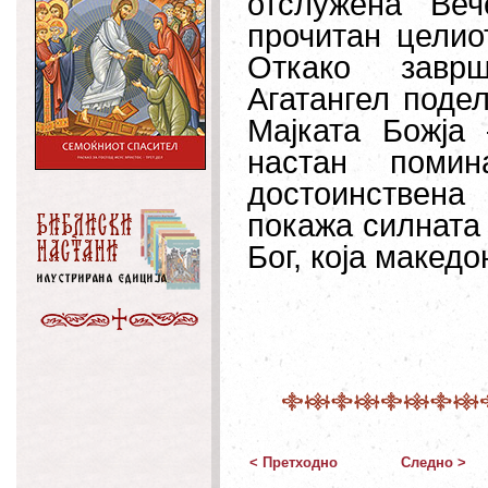
отслужена Ве
прочитан целио
Откако заврш
Агатангел поде
Мајката Божја
настан поми
достоинствен
покажа силната
Бог, која македо
< Претходно
Следно >