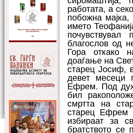
сиромаштија, 
работата, а сек
побожна мајка,
името Теофаниј
почувствувал
благослов од н
Гора откако н
доаѓање на Свет
старец Јосиф, 
девет месеци 
Ефрем. Под дух
бил ракополож
смртта на ста
старец Ефрем 
избираат за с
братството се 