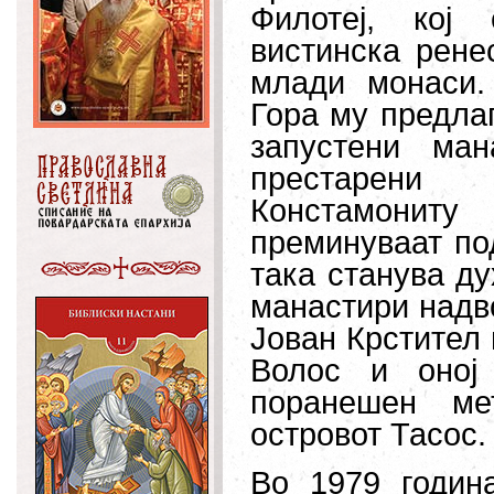
Филотеј, кој
вистинска рене
млади монаси.
Гора му предлаг
запустени ма
престарени 
Констамониту
преминуваат по
така станува ду
манастири надво
Јован Крстител 
Волос и оној
поранешен ме
островот Тасос.
Во 1979 годин