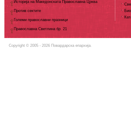
Историја на Македонската Православна Црква
Све
Против сектите
Био
Кат
Големи православни празници
Православна Светлина бр. 21
Copyright © 2005 - 2026 Повардарска епархија.