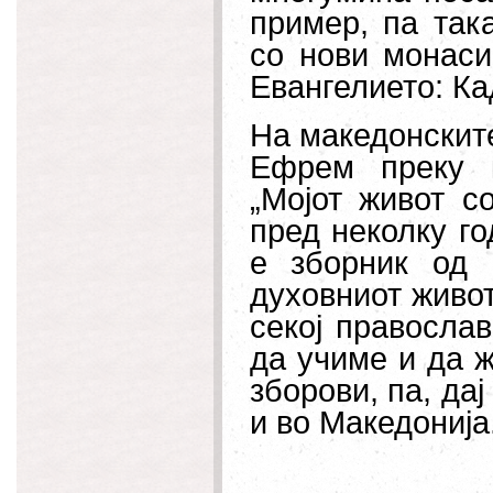
пример, па так
со нови монаси
Евангелието: Кад
На македонските
Ефрем преку к
„Мојот живот с
пред неколку го
е зборник од 
духовниот живот
секој православ
да учиме и да 
зборови, па, да
и во Македонија