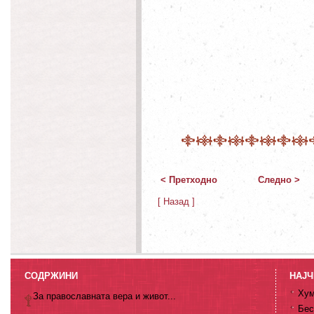
< Претходно
Следно >
[ Назад ]
СОДРЖИНИ
НАЈЧ
Хум
За православната вера и живот...
Бес