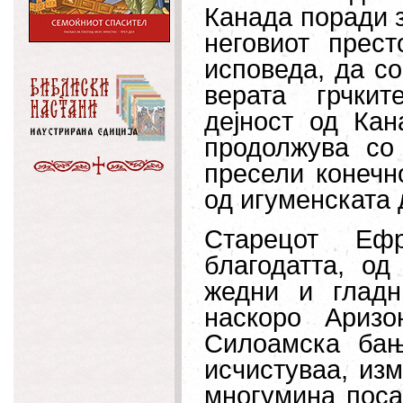
Канада поради 
неговиот прест
исповеда, да со
верата грчкит
дејност од Ка
продолжува со
пресели конечн
од игуменската 
Старецот Еф
благодатта, од
жедни и гладн
наскоро Аризо
Силоамска бањ
исчистуваа, из
многумина поса