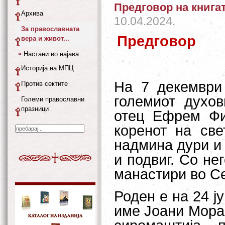
Предговор на книга
Архива
10.04.2024.
За православната
Предговор
вера и живот...
Настани во најава
Историја на МПЦ
На 7 декември
Против сектите
големиот духо
Големи православни
празници
отец Ефрем Фи
коренот на све
надмина дури и 
и подвиг. Со н
манастири во С
Роден е на 24 ј
име Јоани Мораи