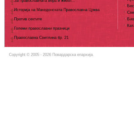
За православната вера и живот...
Бес
Историја на Македонската Православна Црква
Све
Против сектите
Био
Кат
Големи православни празници
Православна Светлина бр. 21
Copyright © 2005 - 2026 Повардарска епархија.