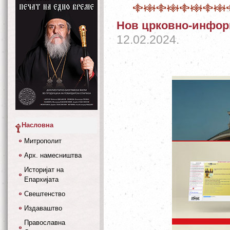
Нов црковно-инфор
12.02.2024.
Насловна
Митрополит
Арх. намесништва
Историјат на
Епархијата
Свештенство
Издаваштво
Православна