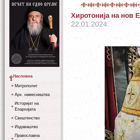
Хиротонија на нов 
22.01.2024.
Насловна
Митрополит
Арх. намесништва
Историјат на
Епархијата
Свештенство
Издаваштво
Православна