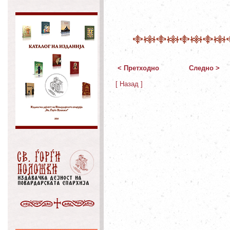
< Претходно
Следно >
[ Назад ]