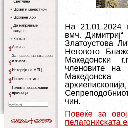
Светлина
Цркви и манастири
Црковен Хор
На 21.01.2024 
Да направиме
заедно...
вмч. Димитриј“
Контакт
Златоустова Ли
Архива
Неговото Блаж
За православната вера
Македонски г
и живот...
членовите на
Историја на МПЦ
Македонска 
Против сектите
архиепископиј
Големи православни
Сепреподобниот
празници
чин.
Повеќе за ово
пелагониската 