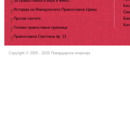
За православната вера и живот...
Бес
Историја на Македонската Православна Црква
Све
Против сектите
Био
Кат
Големи православни празници
Православна Светлина бр. 21
Copyright © 2005 - 2026 Повардарска епархија.