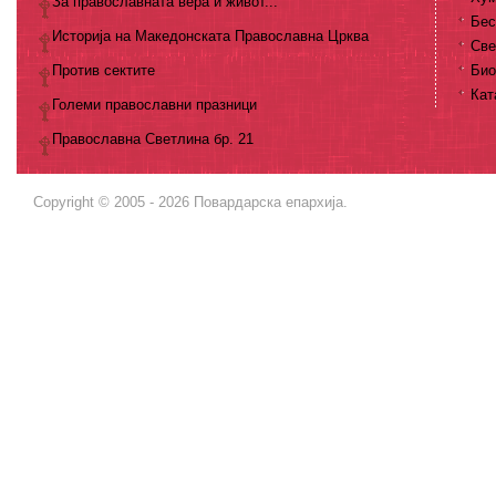
За православната вера и живот...
Бес
Историја на Македонската Православна Црква
Све
Против сектите
Био
Кат
Големи православни празници
Православна Светлина бр. 21
Copyright © 2005 - 2026 Повардарска епархија.