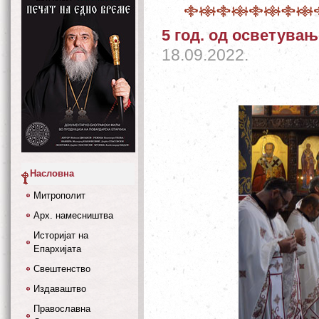
5 год. од осветувањ
18.09.2022.
Насловна
Митрополит
Арх. намесништва
Историјат на
Епархијата
Свештенство
Издаваштво
Православна