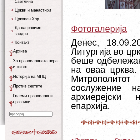
Светлина
Цркви и манастири
Црковен Хор
Фотогалерија
Да направиме
заедно...
Денес, 18.09.
Контакт
Литургија во цр
Архива
беше одбележан
За православната вера
и живот...
на оваа црква.
Митрополитот
Историја на МПЦ
сослужение н
Против сектите
архиерејски 
Големи православни
празници
епархија.
< Претходно
Следно >