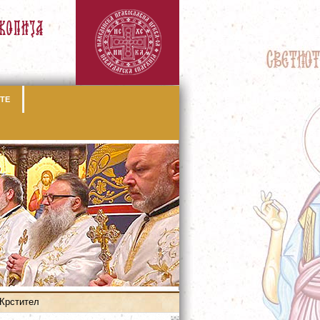
ТЕ
 Крстител