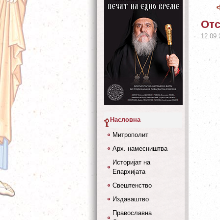
Отс
12.09.
Насловна
Митрополит
Арх. намесништва
Историјат на
Епархијата
Свештенство
Издаваштво
Православна