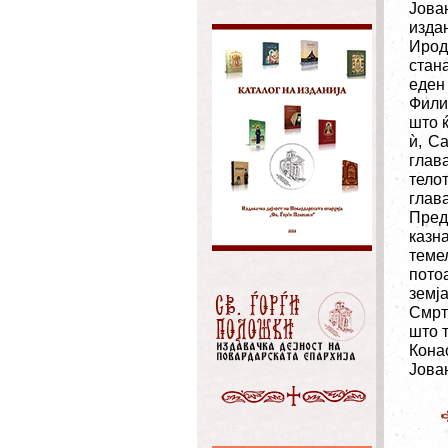
Јова
издан
Ирод
стан
еден
Филип
што 
ѝ, С
глав
телот
глав
Пред
казна
теме
пото
земј
Смрт
што т
Кона
Јован