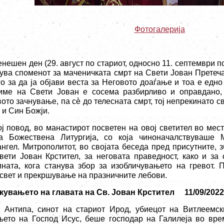
Фотогалерија
нешен ден (29. август по ста
риот,
односно 11. се
птември п
ува споменот за маченичката смрт на Свети Јован Претеча.
го за да ја објави веста за Неговото доаѓање и тоа е едно
име на Свети Јован е сосема разбирливо и оправдано, 
вото зачнување, па сè до телесната смрт, тој непрекинато 
 и Син Божји.
ој повод, во манастирот посветен на овој светител во ме
а Божествена Литургија, со која чиноначалствуваше М
нгел.
Митрополитот,
во својата беседа пред присутните
,
з
вети Јован Крстител, за неговата праведност, како и за
ината, кога станува збор за изобличувањето на гревот.
свет и прекршување на празничните лебови.
кувањето на главата на Св. Јован Крстител
11/09/2022
 Антипа, синот на стариот Ирод, убиецот на Витлеемс
њето на Господ Исус, беше господар на Галилеја во вре