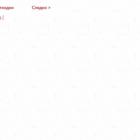
тходно
Следно >
д ]