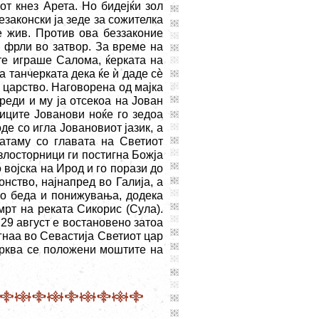
от кнез Арета. Но бидејќи зол
езаконски ја зеде за сожителка
е жив. Против ова беззаконие
о фрли во затвор. За време на
те играше Салома, ќерката на
а танчерката дека ќе ѝ даде сѐ
о царство. Наговорена од мајка
реди и му ја отсекоа на Јован
ниците Јованови ноќе го зедоа
оде со игла Јовановиот јазик, а
натаму со главата на Светиот
злосторници ги постигна Божја
о војска на Ирод и го порази до
нство, најнапред во Галија, а
во беда и понижувања, додека
мрт на реката Сикорис (Сула).
29 август е востановено затоа
игнаа во Севастија Светиот цар
црква се положени моштите на