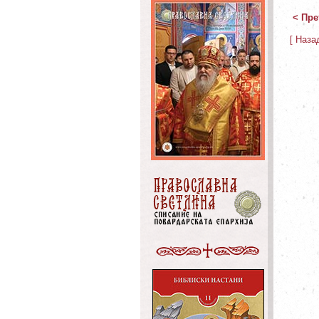
< Пре
[ Наза