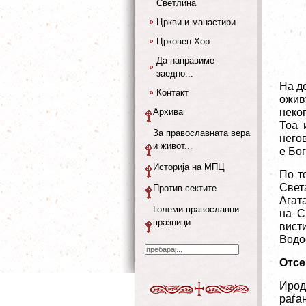
Светлина
Цркви и манастири
Црковен Хор
Да направиме
заедно...
На де
Контакт
ожив
Архива
неко
Тоа 
За православната вера
него
и живот...
е Бог
Историја на МПЦ
По т
Свет
Против сектите
Агата
Големи православни
на С
празници
вист
Водо
Отсе
Ирод
раѓа