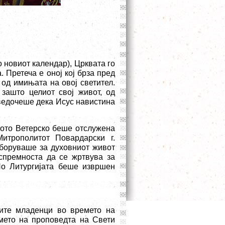
о новиот календ
ар), Цр
квата го
 Претеча е оној кој брза пред
 од имињата на овој светител.
зашто целиот свој живот, од
сведочеше дека Исус навистина
стото Ветерско беше отслужена
итрополитот Повардарски г.
боруваше за духовниот живот
 спремноста да се жртвува за
 По Литургијата беше извршен
ките младенци во времето на
мето на проповедта на Свети