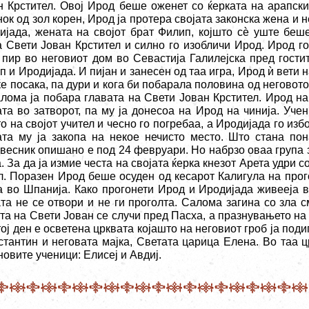
н Крстител. Овој Ирод беше оженет со ќерката на арапски
ок од зол корен, Ирод ја протера својата законска жена и н
ијада, жената на својот брат Филип, којшто сѐ уште беш
а Свети Јован Крстител и силно го изобличи Ирод. Ирод г
 пир во неговиот дом во Севастија Галилејска пред гости
 и Иродијада. И пијан и занесен од таа игра, Ирод ѝ вети н
ќе посака, па дури и кога би побарала половина од неговот
алома ја побара главата на Свети Јован Крстител. Ирод на
ата во затворот, па му ја донесоа на Ирод на чинија. Уче
о на својот учител и чесно го погребаа, а Иродијада го изб
ата му ја закопа на некое нечисто место. Што стана по
весник опишано е под 24 февруари. Но набрзо оваа група 
. За да ја измие честа на својата ќерка кнезот Арета удри с
л. Поразен Ирод беше осуден од кесарот Калигула на прого
а во Шпанија. Како прогонети Ирод и Иродијада живееја 
ата не се отвори и не ги проголта. Салома загина со зла с
та на Свети Јован се случи пред Пасха, а празнувањето на 
ој ден е осветена црквата којашто на неговиот гроб ја под
стантин и неговата мајка, Светата царица Елена. Во таа 
овите ученици: Елисеј и Авдиј.