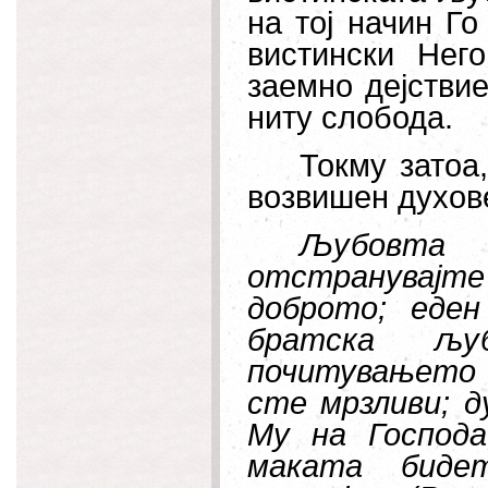
на тој начин Г
вистински Нег
заемно дејстви
ниту слобода.
Токму затоа,
возвишен духове
Љубовта
отстранувајте
доброто; еде
братска љу
почитувањето 
сте мрзливи; д
Му на Господа
маката биде