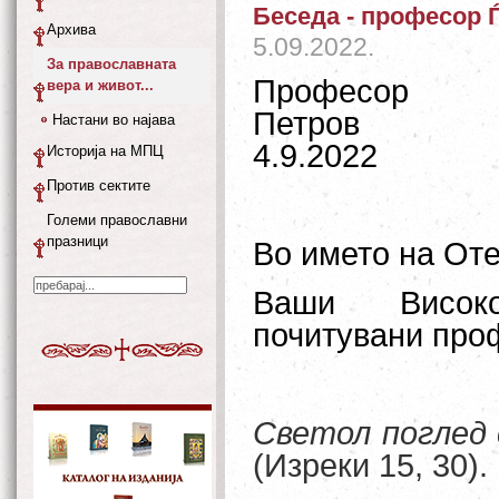
Беседа - професор 
Архива
5.09.2022.
За православната
Профес
вера и живот...
Петров
Настани во најава
4.9.2022
Историја на МПЦ
Против сектите
Големи православни
празници
Во името на Оте
Ваши Високо
почитувани про
Светол поглед 
(Изреки 15, 30).