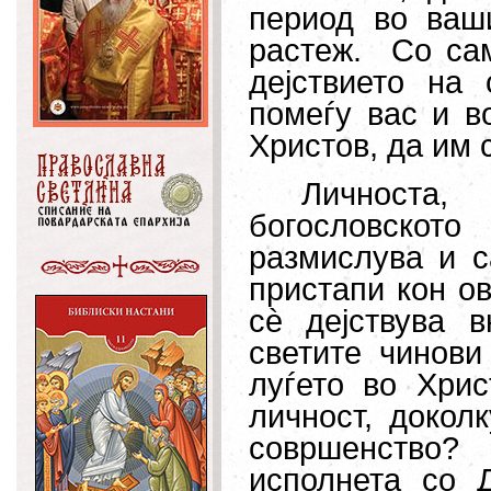
период во ваш
растеж.
Со са
дејствието на
помеѓу вас и во
Христов, да им 
Личноста,
богословскот
размислува и с
пристапи кон ов
сѐ дејствува в
светите чинови
луѓето во Хрис
личност, докол
совршенство?
исполнета со 