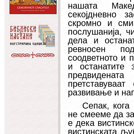
нашата Макед
секојдневно з
скромно и сми
послушанија, ч
дела и остана
ревносен по
соодветното и 
и останатите 
предвидената
претставуваат
развивање и на
Сепак, кога
не смееме да за
е дека вистинс
вистинската љу