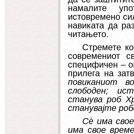
намалите упо
истовремено сил
навиката да раз
читањето.
Стремете ко
современиот с
специфичен – о
прилега на зат
повиканиот в
слободен; ис
станува роб Х
станувајте роб
Сè има свое
има свое врем