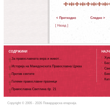
< Претходно
Следно >
[ Назад ]
СОДРЖИНИ
НАЈЧ
Хум
За православната вера и живот...
Бес
Историја на Македонската Православна Црква
Све
Против сектите
Био
Кат
Големи православни празници
Православна Светлина бр. 21
Copyright © 2005 - 2026 Повардарска епархија.