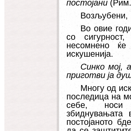
постојани
(Рим.
Возљубени,
Во овие год
со сигурност,
несомнено ќе
искушенија.
Синко мој, 
приготви ја ду
Многу од иск
последица на мо
себе, носи 
збиднувањата 
постојаното бд
да се заштитите