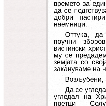
времето за един
да се подготвув
добри пастир
наемници.
Оттука, да
поучни зборо
вистински христ
му се предадем
земјата со сво
закануваме на н
Возљубени,
Да се угледа
угледал на Хр
претци – Солу