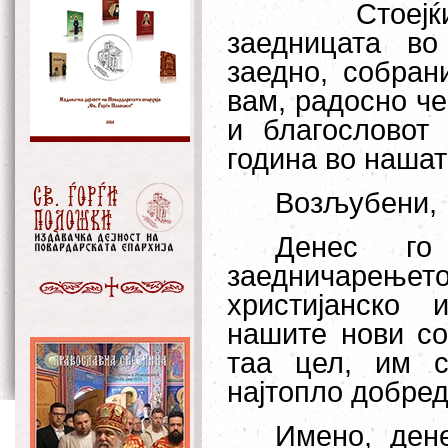
Стоејќ
заедницата во
заедно, собран
вам, радосно че
и благословот 
година во нашат
Возљубени,
Денес го
заедничарење
христијанско 
нашите нови со
таа цел, им с
најтопло добред
Имено, ден