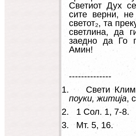
Светиот Дух се
сите верни, не
светот₂, та пре
светлина, да 
заедно да Го 
Амин!
--------------
1.
Свети Клим
поуки, житија
, 
2.
1 Сол. 1, 7-8.
3.
Мт. 5, 16.