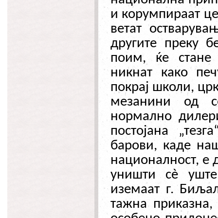
и корумпираат це
ветат остварува
другите преку б
поим, ќе стане
никнат како пе
покрај школи, цр
мезанини од се
нормално дилери
постојана „тезг
барови, каде на
националност, е 
уништи с
è
уште 
иземаат г. Биља
тажна приказна, 