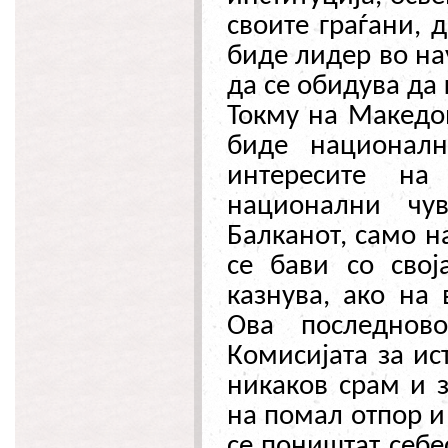
своите граѓани, 
биде лидер во на
да се обидува да
Токму на Македо
биде националн
интересите н
национални чу
Балканот, само н
се бави со свој
казнува, ако на 
Ова последнов
Комисијата за ис
никаков срам и з
на помал отпор и 
се поништат себес