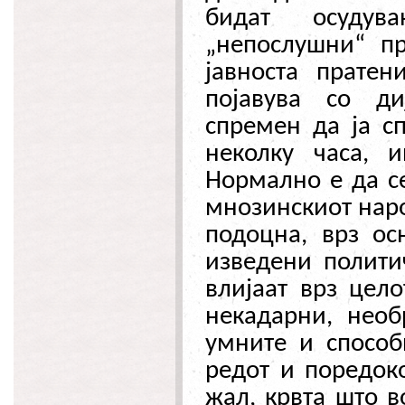
бидат осудув
„непослушни“ пр
јавноста пратен
појавува со ди
спремен да ја сп
неколку часа, и
Нормално е да се
мнозинскиот наро
подоцна, врз ос
изведени полити
влијаат врз цело
некадарни, необ
умните и способ
редот и поредоко
жал, крвта што в