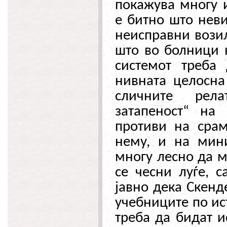
покажува многу 
е битно што неви
неисправни возил
што во болници н
системот треба 
нивната целосна
сличните рел
затапеност“ на
противи на срам
нему, и на мин
многу лесно да м
се чесни луѓе, 
јавно дека Скенд
учебниците по ис
треба да бидат и