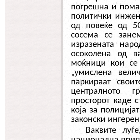
погрешна и помал
политички инжене
од повеќе од 5
сосема се зане
изразената наро
осоколена од ва
моќници кои се 
„умислена вели
паркираат своит
централното гр
просторот каде с
која за полиција
законски ингерен
Ваквите луѓ
национална прип