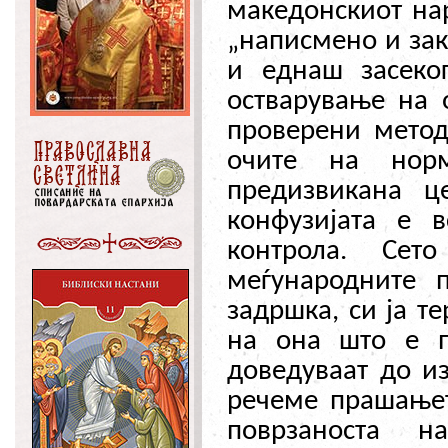
македонскиот нар
„написмено и зак
и еднаш засеко
остварување на 
проверени метод
очите на нор
предизвикана це
конфузијата е в
контрола. Се
меѓународните 
задршка, си ја т
на она што е п
доведуваат до из
речеме прашањет
поврзаноста 