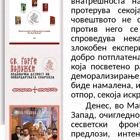
внатрешноста н
протерува секој
човештвото не 
против него се
спроведува нек
злокобен експер
добро потплатена
која посветено 
деморализирање 
биде намалена, и
отпор, секоја иск
Денес, во Ма
Запад, очигледно
сесветски фрон
предлози, инте