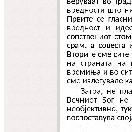
веруваат во тра
вредности што ни
Првите се гласни
вредност и иде
сопствениот стом
срам, а совеста 
Вторите сме сите 
на страната на 
времиња и во сит
сме излегувале к
Затоа, не п
Вечниот Бог не 
необјективно, тук
воспоставува свој