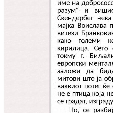
име на добрососе
разум“ и вишио
Скендербег нека
мајка Воислава п
витези Бранковиќ
како големи к
кирилица. Сето 
токму г. Биљал
европски ментале
заложи да бид
митови што ја об
ваквиот потег ќе
не е птица која не
се градат, изград
Но, се разби