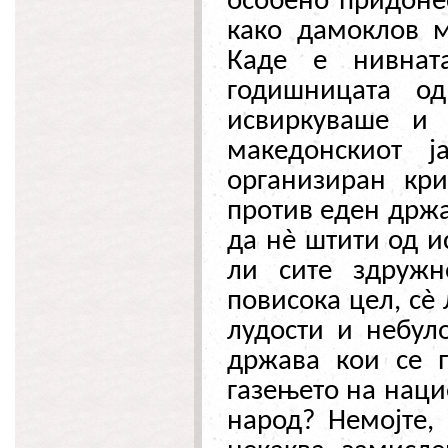
особено придонес
како дамоклов м
Каде е нивната
годишницата од
исвиркуваше и
македонскиот ј
организиран кр
против еден држа
да н
è
штити од ис
ли сите здруж
повисока цел, с
è
лудости и небул
држава кои се 
газењето на наци
народ? Немојте, 