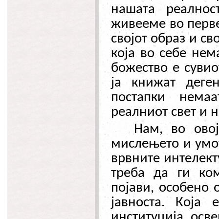
нашата реалнос
живееме во перве
својот образ и с
која во себе нем
божество е сувио
ја книжат деге
постапки нема
реалниот свет и 
Нам, во ово
мислењето и умот
врвните интелект
треба да ги ко
појави, особено 
јавноста. Која
институција, осв