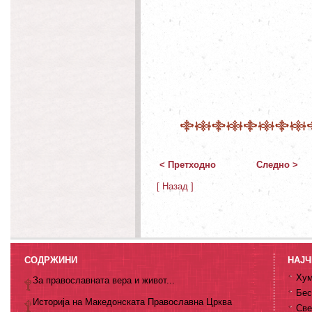
< Претходно
Следно >
[ Назад ]
СОДРЖИНИ
НАЈЧ
Хум
За православната вера и живот...
Бес
Историја на Македонската Православна Црква
Све