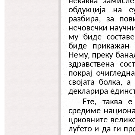
некаква замисле
обдукција на е
разбира, за пов
нечовечки научни
му биде составе
биде прикажан 
Нему, преку бана
здравствена сос
покрај очигледна
својата болка, 
декларира единст
Ете, таква 
средиме национа
црковните велико
луѓето и да ги п