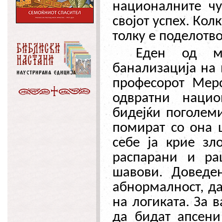
националните чу
својот успех. Ко
толку е поделотв
Еден од мн
банализација на 
професорот Мер
одвратни нацио
бидејќи поголем
помират со она 
себе ја крие зл
распарани и ра
шавови. Доведен
абнормалност, д
на логиката. За 
да бидат апсени