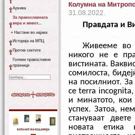
Колумна на Митропо
Архива
31.08.2022.
За православната
Правдата и В
вера и живот...
Настани во најава
Историја на МПЦ
Живееме во 
Против сектите
никого не е пр
Големи православни
вистината. Вакви
празници
сомилоста, бидеј
на посилниот. За
се
terra
incognita
и минатото, кои 
успех. Затоа, не
стануваат двет
новата етика 