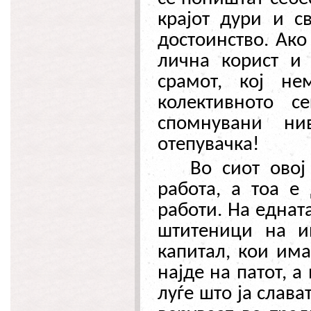
крајот дури и с
достоинство. Ако
лична корист и 
срамот, кој н
колективното 
спомнувани ни
отепувачка!
Во сиот овој
работа, а тоа е
работи. На еднат
штитеници на и
капитал, кои има
најде на патот, а
луѓе што ја слава