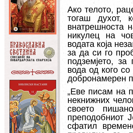
Ако телото, рац
тогаш духот, 
внатрешноста н
никулец на чо
водата која неза
за да си го про
подземјето, за
вода од кого со
добронамерен п
„Еве писам на п
некнижних челов
своето пишан
преподобниот Ј
сфатил временс