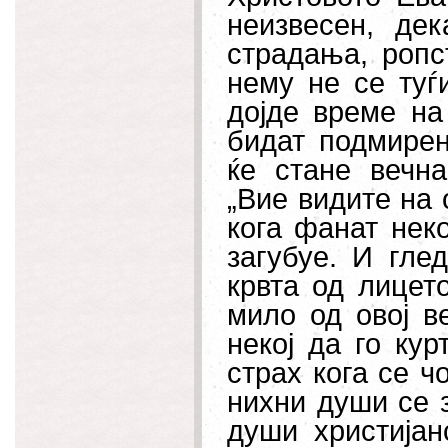
неизвесен, де
страдања, ропс
нему не се туѓ
дојде време на
бидат подмирен
ќе стане вечн
„Вие видите на 
кога фанат неко
загубуе. И гле
крвта од лицет
мило од овој в
некој да го кур
страх кога се ч
нихни души се з
души христијан