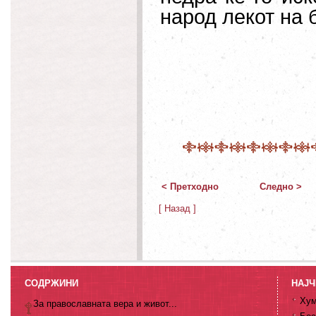
народ лекот на 
< Претходно
Следно >
[ Назад ]
СОДРЖИНИ
НАЈЧ
Хум
За православната вера и живот...