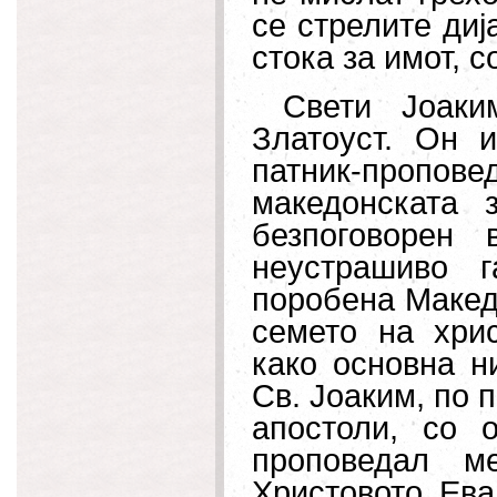
се стрелите диј
стока за имот, с
Свети Јоаки
Златоуст. Он 
патник-проповед
македонската 
безпоговорен 
неустрашиво 
поробена Македо
семето на хрис
како основна н
Св. Јоаким, по 
апостоли, со 
проповедал м
Христовото Ева