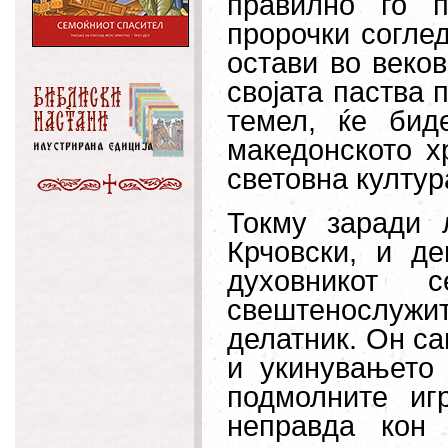
правилно го п
пророчки согле
остави во веков
својата паства 
темел, ќе бид
македонското х
световна култур
Токму заради 
Крчовски, и д
духовникот
свештенослуж
делатник. Он са
и укинувањето 
подмолните иг
неправда кон