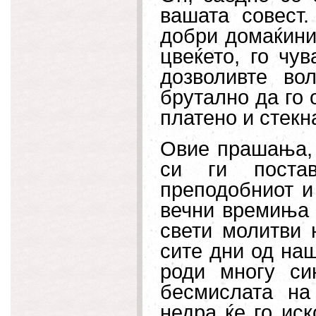
вашата совест
добри домаќини
цвеќето, го чу
дозволивте во
брутално да го 
платено и стекн
Овие прашања, 
си ги постав
преподобниот и
вечни времиња 
свети молитви 
сите дни од наш
роди многу си
бесмислата на
недра ќе го иск