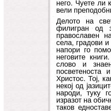
него. Чуете ли 
вели преподобн
Делото на све
филигран од 
православен н
села, градови и
напори го помо
неговите книги
слово и знае
посветеноста и
Христос. Тој, к
некој од јазици
народи, туку г
изразот на обич
таков едностав