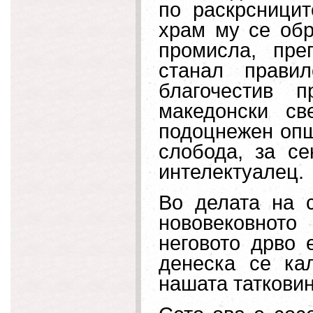
по раскрсницит
храм му се обр
промисла, пре
станал прави
благочестив 
македонски св
подоцнежен општ
слобода, за се
интелектуалец.
Во делата на с
нововековнот
неговото дрво 
денеска се ка
нашата татковин