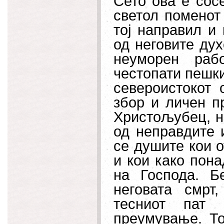
Сето ова е сос
светол поменот
тој направил и
од неговите ду
неуморен раб
честопати пешки
североистокот 
збор и личен пр
Христољубец, но
од неправдите 
се душите кои о
и кои како пона
на Господа. Б
неговата смрт
тесниот пат 
преумување. То