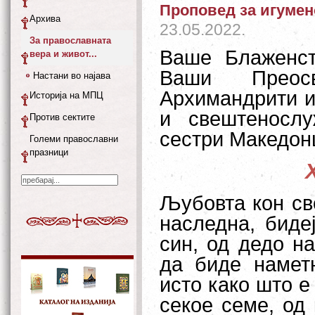
Проповед за игумен
Архива
23.05.2022.
За православната
Ваше Блаженст
вера и живот...
Ваши Преосв
Настани во најава
Архимандрити и
Историја на МПЦ
и свештеносл
Против сектите
сестри Македон
Големи православни
празници
Љубовта кон сво
наследна, биде
син, од дедо н
да биде наметн
исто како што е
секое семе, од 