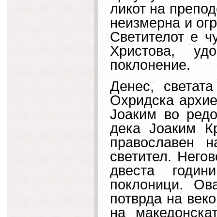
ликот на препод
неизмерна и огр
Светителот е ч
Христова, уд
поклонение.
Денес, светат
Охридска архие
Јоаким во редо
дека Јоаким К
православен
н
светител. Него
двеста годин
поклоници. О
потврда на век
на македонска