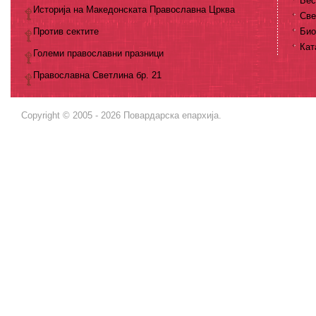
Бес
Историја на Македонската Православна Црква
Све
Против сектите
Био
Кат
Големи православни празници
Православна Светлина бр. 21
Copyright © 2005 - 2026 Повардарска епархија.