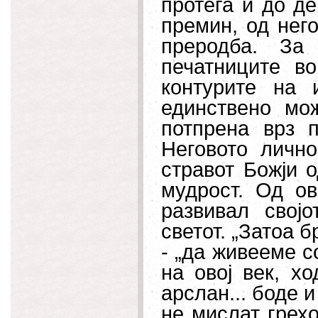
протега и до д
премин, од нег
преродба. За
печатниците в
контурите на 
единствено мо
потпрена врз 
Неговото личн
стравот Божји о
мудрост. Од ов
развивал свој
светот. „Затоа б
- „да живееме с
на овој век, х
арслан... боде и
не мислат грехо