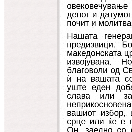
овековечувањ
денот и датумот 
почит и молитва
Нашата генера
предизвици. Б
македонската цр
извојувана. 
благоволи од С
ѝ на вашата со
уште еден доб
слава или за
неприкосновена 
вашиот избор, 
срце или ќе е 
Он, заедно со 