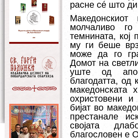
расне сé што ди
Македонскиот 
молчаливо го
темнината, кој 
му ги беше врз
може да го гр
Домот на светли
уште од апо
благодатта, од 
македонската х
охристовени и
бијат во македо
престанале ис
својата длаб
благословен е О