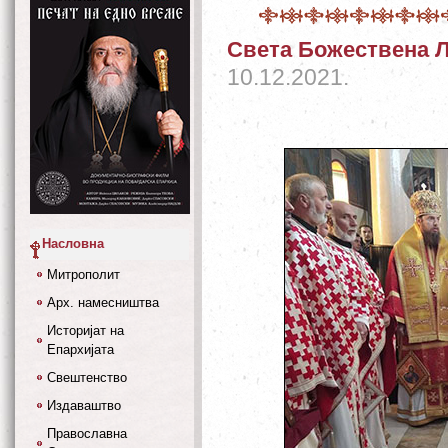
Света Божествена Л
10.12.2021.
Насловна
Митрополит
Арх. намесништва
Историјат на
Епархијата
Свештенство
Издаваштво
Православна