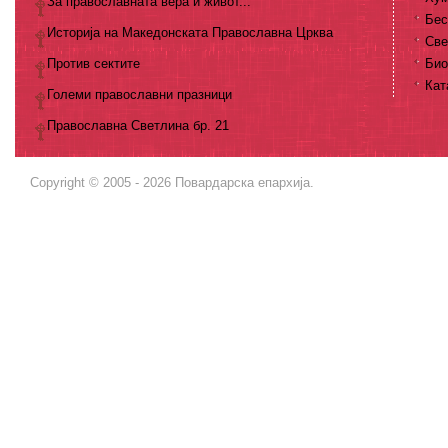
За православната вера и живот...
Бес
Историја на Македонската Православна Црква
Све
Против сектите
Био
Кат
Големи православни празници
Православна Светлина бр. 21
Copyright © 2005 - 2026 Повардарска епархија.