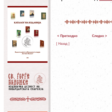
< Претходно
Следно >
[ Назад ]