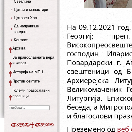
Светлина
Цркви и манастири
Црковен Хор
На 09.12.2021 год
Да направиме
заедно...
Георгиј; пре
Контакт
Високопреосвеш
Архива
господин Илар
За православната вера
Повардарски г. А
и живот...
свештеници од Бр
Историја на МПЦ
Архиерејска Лит
Против сектите
Великомаченик Ге
Големи православни
Литургија, Еписк
празници
беседа, а Митропо
и благослови праз
Преземено од
веб 