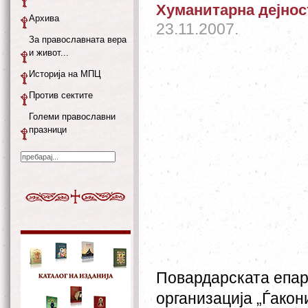
Хуманитарна дејнос
Архива
23.11.2007.
За православната вера
и живот...
Историја на МПЦ
Против сектите
Големи православни
празници
Повардарската епар
организација „Ѓакон