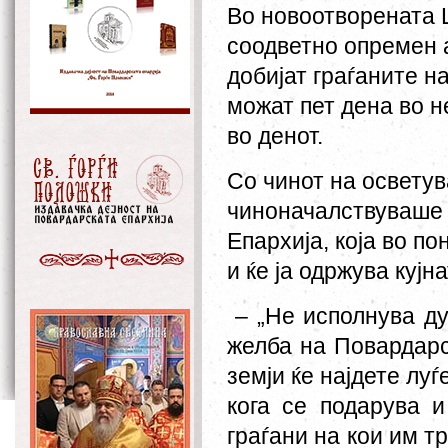
Во новоотворената
соодветно опремен 
добијат граѓаните н
мож
ат
пет дена во н
во денот.
Со чинот на освету
чиноначалствуваше г
Епархија
,
која
во по
и ќе ја одржува кујн
–
„Не исполнува д
желба на Повардарс
земји ќе најдете лу
кога се подарува и
граѓани на кои им т