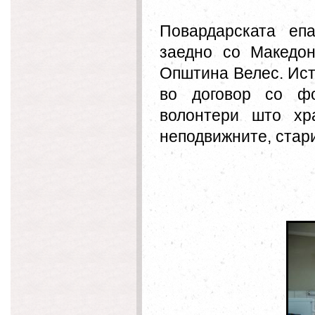
Повардарската
епар
заедно со Македон
Општина Велес. Иста
во договор со фо
волонтери што хр
неподвижните, стар