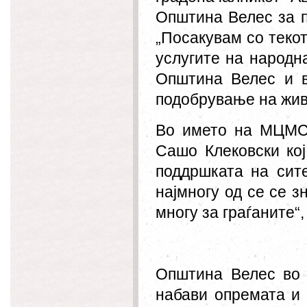
Општина Велес за п
„Посакувам со теко
услугите на народн
Општина Велес и в
подобрување на жив
Во името на МЦМС 
Сашо Клековски ко
поддршката на сит
најмногу од се се з
многу за граѓаните“,
Општина Велес во р
набави опремата и 