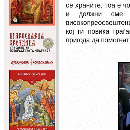
се храните, тоа е ч
и должни сме
високопреосвештен
кој ги повика граѓ
пригода да помогнат