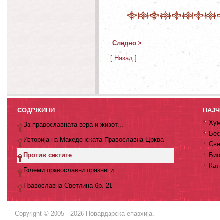
Следно >
[ Назад ]
СОДРЖИНИ
НАЈЧ
Хум
За православната вера и живот...
Бес
Историја на Македонската Православна Црква
Све
Против сектите
Био
Кат
Големи православни празници
Православна Светлина бр. 21
Copyright © 2005 - 2026 Повардарска епархија.