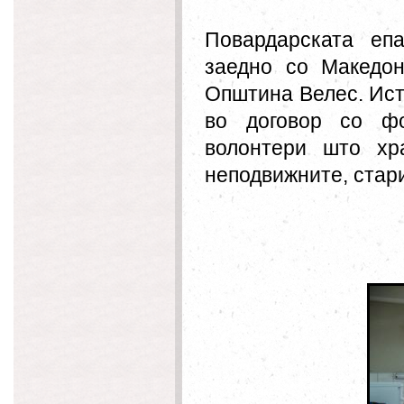
Повардарската
епар
заедно со Македон
Општина Велес. Иста
во договор со фо
волонтери што хр
неподвижните, стар