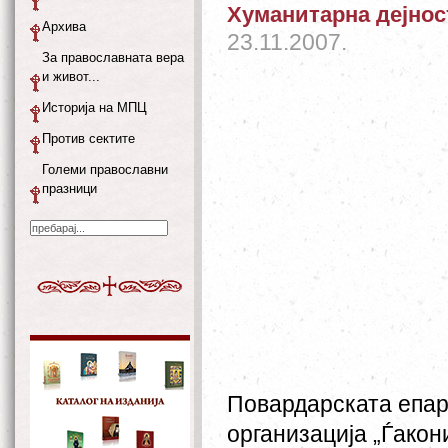
Хуманитарна дејнос
Архива
23.11.2007.
За православната вера
и живот...
Историја на МПЦ
Против сектите
Големи православни
празници
Повардарската епар
организација „Ѓакон