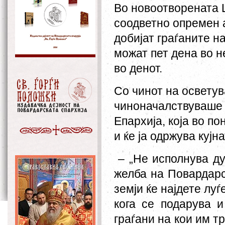
Во новоотворената
соодветно опремен 
добијат граѓаните н
мож
ат
пет дена во н
во денот.
Со чинот на освету
чиноначалствуваше г
Епархија
,
која
во по
и ќе ја одржува кујн
–
„Не исполнува д
желба на Повардарс
земји ќе најдете лу
кога се подарува и
граѓани на кои им т