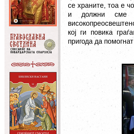
се храните, тоа е ч
и должни сме
високопреосвештен
кој ги повика граѓ
пригода да помогнат