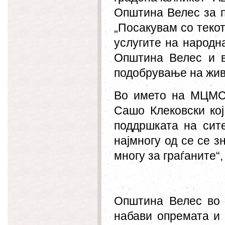
Општина Велес за п
„Посакувам со теко
услугите на народн
Општина Велес и в
подобрување на жив
Во името на МЦМС 
Сашо Клековски ко
поддршката на сит
најмногу од се се з
многу за граѓаните“,
Општина Велес во р
набави опремата и 