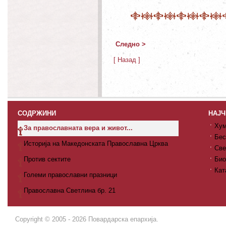
Следно >
[ Назад ]
СОДРЖИНИ
НАЈЧ
Хум
За православната вера и живот...
Бес
Историја на Македонската Православна Црква
Све
Против сектите
Био
Кат
Големи православни празници
Православна Светлина бр. 21
Copyright © 2005 - 2026 Повардарска епархија.