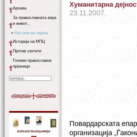
Хуманитарна дејнос
Архива
23.11.2007.
За православната вера
и живот...
Настани во најава
Историја на МПЦ
Против сектите
Големи православни
празници
Повардарската епар
организација „Ѓакон