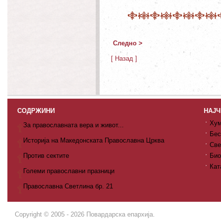
Следно >
[ Назад ]
СОДРЖИНИ
НАЈЧ
Хум
За православната вера и живот...
Бес
Историја на Македонската Православна Црква
Све
Против сектите
Био
Кат
Големи православни празници
Православна Светлина бр. 21
Copyright © 2005 - 2026 Повардарска епархија.