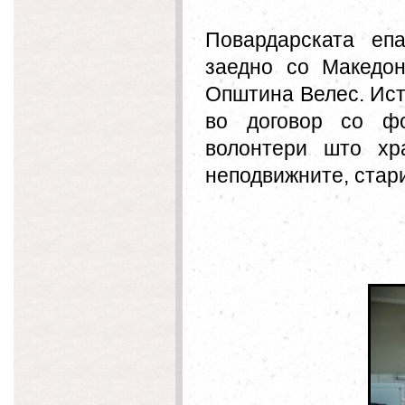
Повардарската
епар
заедно со Македон
Општина Велес. Иста
во договор со фо
волонтери што хр
неподвижните, стар