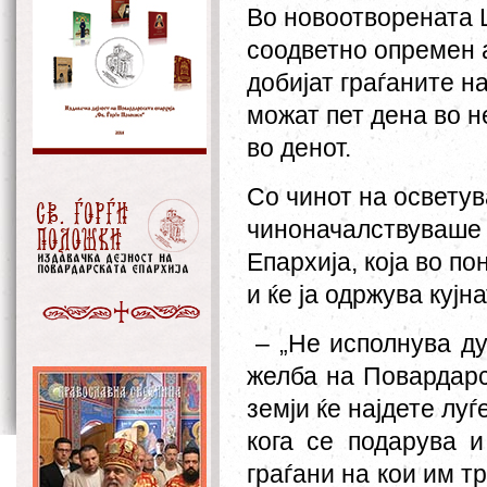
Во новоотворената
соодветно опремен 
добијат граѓаните н
мож
ат
пет дена во н
во денот.
Со чинот на освету
чиноначалствуваше г
Епархија
,
која
во по
и ќе ја одржува кујн
–
„Не исполнува д
желба на Повардарс
земји ќе најдете лу
кога се подарува и
граѓани на кои им т