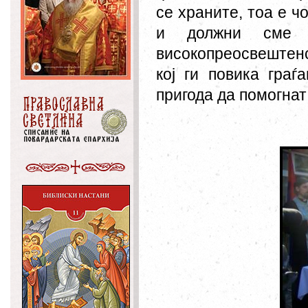
се храните, тоа е ч
и должни сме
високопреосвештен
кој ги повика граѓ
пригода да помогнат