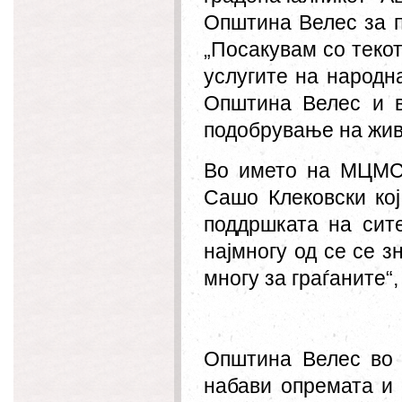
Општина Велес за п
„Посакувам со теко
услугите на народн
Општина Велес и в
подобрување на жив
Во името на МЦМС 
Сашо Клековски ко
поддршката на сит
најмногу од се се з
многу за граѓаните“,
Општина Велес во р
набави опремата и 