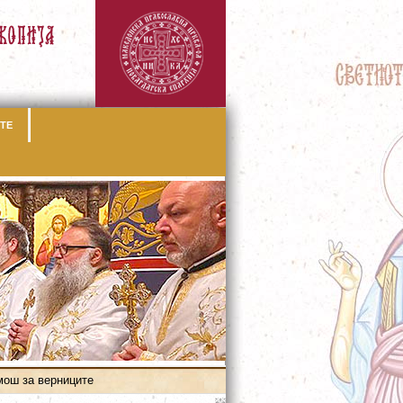
ТЕ
мош за верниците