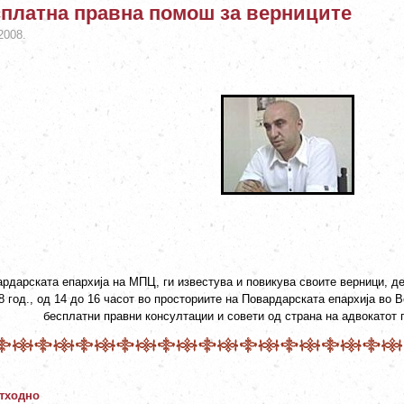
платна правна помош за верниците
2008.
рдарската епархија на МПЦ, ги известува и повикува своите верници, дек
8 год., од 14 до 16 часот во просториите на Повардарската епархија во 
бесплатни правни консултации и совети од страна на адвокатот 
тходно