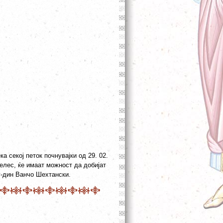
а секој петок почнувајки од 29. 02.
Велес, ќе имаат можност да добијат
г-дин Ванчо Шехтански.