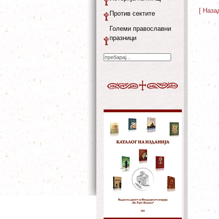
[ Наза
Против сектите
Големи православни
празници