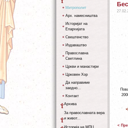
Бес
Митрополит
27.02.
Арх. намесништва
Историјат на
Епархијата
Свештенство
Издаваштво
Православна
Светлина
Цркви и манастири
Црковен Хор
Да направиме
заедно...
Пова
200
Контакт
Архива
За православната вера
и живот...
< Пре
Историја на МПЦ