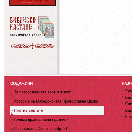
СОДРЖИНИ
НАЈЧ
Хум
За православната вера и живот...
Бес
Историја на Македонската Православна Црква
Све
Против сектите
Био
Кат
Големи православни празници
Православна Светлина бр. 21