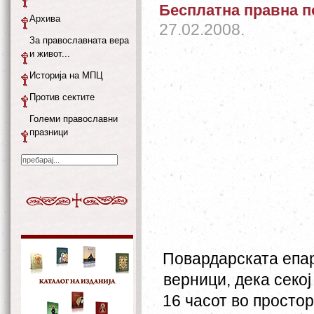
Бесплатна правна п
Архива
27.02.2008.
За православната вера
и живот...
Историја на МПЦ
Против сектите
Големи православни
празници
Повардарската епар
верници, дека секој 
16 часот во просто