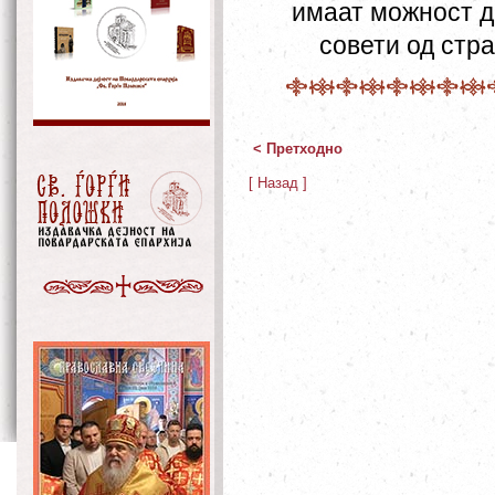
имаат можност д
совети од стр
< Претходно
[ Назад ]